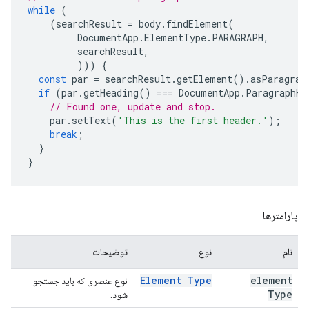
while
(
(
searchResult
=
body
.
findElement
(
DocumentApp
.
ElementType
.
PARAGRAPH
,
searchResult
,
)))
{
const
par
=
searchResult
.
getElement
().
asParagrap
if
(
par
.
getHeading
()
===
DocumentApp
.
ParagraphHe
// Found one, update and stop.
par
.
setText
(
'This is the first header.'
);
break
;
}
}
پارامترها
نام
نوع
توضیحات
Element Type
element
نوع عنصری که باید جستجو
Type
شود.