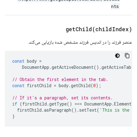
nts
getChild(
child
Index)
عنصر فرزند را در اندیس فرزند مشخص شده بازیابی می‌کند.
const
body
=
DocumentApp
.
getActiveDocument
().
getActiveTab
()
// Obtain the first element in the tab.
const
firstChild
=
body
.
getChild
(
0
);
// If it's a paragraph, set its contents.
if
(
firstChild
.
getType
()
===
DocumentApp
.
ElementTy
firstChild
.
asParagraph
().
setText
(
'This is the fi
}