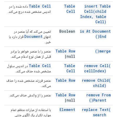
Table Cell
Table
insert Table
داده شده را در
Cell
Cell(
child
اندیس مشخص شده درج می‌کند.
Index
,
table
Cell)
Boolean
is At Document
تعیین می‌کند که آیا عنصر در
Document
)
End(
انتهای
قرار دارد یا
خیر.
Table Row
)
merge(
عنصر را با عنصر خواهر یا برادر
|
null
قبلی از همان نوع ادغام می‌کند.
Table Cell
Table
remove
Cell(
در اندیس سلول
Cell
cell
Index)
مشخص شده حذف می‌کند.
Table Row
remove
Child(
عنصر فرزند مشخص شده را حذف
child)
می‌کند.
Table Row
remove From
عنصر را از والدش حذف می‌کند.
|
null
)
Parent(
Element
replace
Text(
با استفاده از عبارات منظم، تمام
search
موارد تکرار یک الگوی متنی