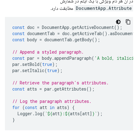
در آن هر نام ویژگی با یک آیتم در شمارش
DocumentApp.Attribute
مطابقت دارد.
const
doc
=
DocumentApp
.
getActiveDocument
();
const
documentTab
=
doc
.
getActiveTab
().
asDocumentT
const
body
=
documentTab
.
getBody
();
// Append a styled paragraph.
const
par
=
body
.
appendParagraph
(
'A bold, italiciz
par
.
setBold
(
true
);
par
.
setItalic
(
true
);
// Retrieve the paragraph's attributes.
const
atts
=
par
.
getAttributes
();
// Log the paragraph attributes.
for
(
const
att
in
atts
)
{
Logger
.
log
(
`
${
att
}
:
${
atts
[
att
]
}
`
);
}