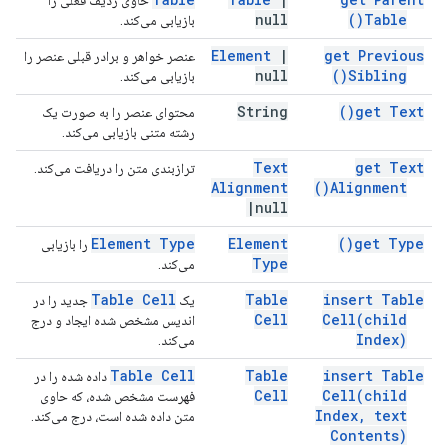
حاوی ردیف فعلی را
null
)
Table(
بازیابی می‌کند.
Element
|
get Previous
عنصر خواهر و برادر قبلی عنصر را
null
)
Sibling(
بازیابی می‌کند.
String
)
get
Text(
محتوای عنصر را به صورت یک
رشته متنی بازیابی می‌کند.
Text
get Text
ترازبندی متن را دریافت می‌کند.
Alignment
)
Alignment(
|
null
Element Type
Element
)
get
Type(
را بازیابی
Type
می‌کند.
Table Cell
Table
insert Table
یک
جدید را در
Cell
Cell(
child
اندیس مشخص شده ایجاد و درج
Index)
می‌کند.
Table Cell
Table
insert Table
داده شده را در
Cell
Cell(
child
فهرست مشخص شده، که حاوی
Index
,
text
متن داده شده است، درج می‌کند.
Contents)