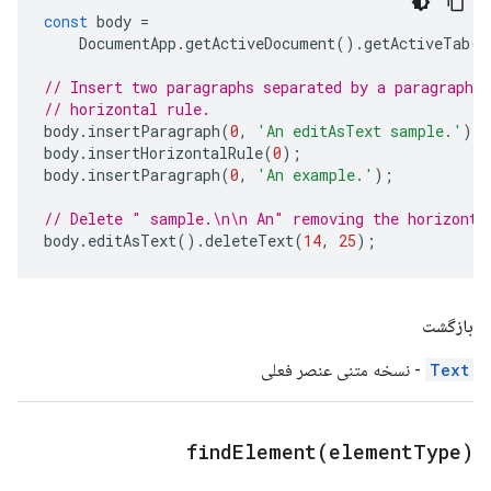
const
body
=
DocumentApp
.
getActiveDocument
().
getActiveTab
()
// Insert two paragraphs separated by a paragraph c
// horizontal rule.
body
.
insertParagraph
(
0
,
'An editAsText sample.'
);
body
.
insertHorizontalRule
(
0
);
body
.
insertParagraph
(
0
,
'An example.'
);
// Delete " sample.\n\n An" removing the horizonta
body
.
editAsText
().
deleteText
(
14
,
25
);
بازگشت
Text
- نسخه متنی عنصر فعلی
findElement(
element
Type)