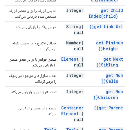
مشخص شده بازیابی می‌کند.
Integer
get Child
اندیس فرزند را برای عنصر فرزند
Index(
child)
مشخص شده بازیابی می‌کند.
String
|
)
get Link
Url(
آدرس لینک را بازیابی می‌کند.
null
Number
|
get Minimum
حداقل ارتفاع را بر حسب نقطه
null
)
Height(
برمی‌گرداند.
Element
|
get Next
عنصر خواهر یا برادر بعدی عنصر
null
)
Sibling(
را بازیابی می‌کند.
Integer
get Num
تعداد سلول‌های موجود در ردیف
)
Cells(
را برمی‌گرداند.
Integer
get Num
تعداد فرزندان را بازیابی می‌کند.
)
Children(
Container
)
get
Parent(
عنصر والد عنصر را بازیابی
Element
|
می‌کند.
null
Table
Table
|
get Parent