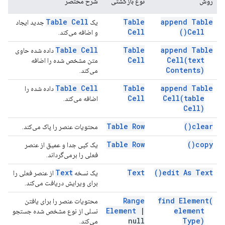
روش
نوع بازگشتی
شرح مختصر
Table Cell
Table
append Table
یک
جدید ایجاد
Cell
)
Cell(
و اضافه می‌کند.
Table Cell
Table
append Table
داده شده حاوی
Cell
Cell(
text
متن مشخص شده را اضافه
Contents)
می‌کند.
Table Cell
Table
append Table
داده شده را
Cell
Cell(
table
اضافه می‌کند.
Cell)
Table Row
)
clear(
محتویات عنصر را پاک می‌کند.
Table Row
)
copy(
یک کپی جدا و عمیق از عنصر
فعلی را برمی‌گرداند.
Text
Text
)
edit As
Text(
یک نسخه
از عنصر فعلی را
برای ویرایش دریافت می‌کند.
Range
find
Element(
محتویات عنصر را برای یافتن
Element
|
element
نسلی از نوع مشخص شده جستجو
null
Type)
می‌کند.