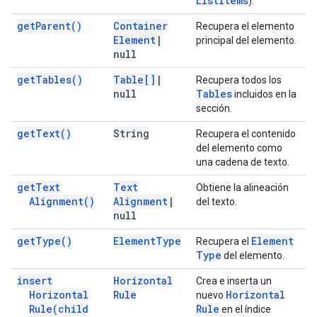
List
Items
).
get
Parent(
)
Container
Recupera el elemento
Element
|
principal del elemento.
null
get
Tables(
)
Table[]
|
Recupera todos los
null
Tables
incluidos en la
sección.
get
Text(
)
String
Recupera el contenido
del elemento como
una cadena de texto.
get
Text
Text
Obtiene la alineación
Alignment(
)
Alignment
|
del texto.
null
get
Type(
)
Element
Type
Element
Recupera el
Type
del elemento.
insert
Horizontal
Crea e inserta un
Horizontal
Rule
Horizontal
nuevo
Rule(
child
Rule
en el índice