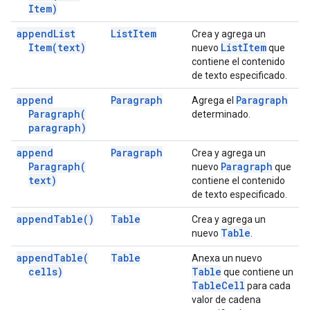
Item)
append
List
List
Item
Crea y agrega un
Item(
text)
List
Item
nuevo
que
contiene el contenido
de texto especificado.
append
Paragraph
Paragraph
Agrega el
Paragraph(
determinado.
paragraph)
append
Paragraph
Crea y agrega un
Paragraph(
Paragraph
nuevo
que
text)
contiene el contenido
de texto especificado.
append
Table(
)
Table
Crea y agrega un
Table
nuevo
.
append
Table(
Table
Anexa un nuevo
cells)
Table
que contiene un
Table
Cell
para cada
valor de cadena