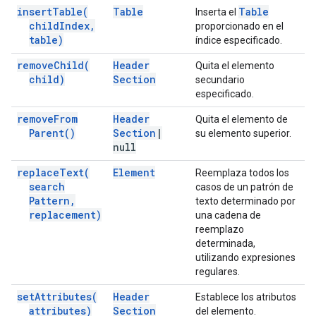
insert
Table(
Table
Table
Inserta el
child
Index
,
proporcionado en el
table)
índice especificado.
remove
Child(
Header
Quita el elemento
child)
Section
secundario
especificado.
remove
From
Header
Quita el elemento de
Parent(
)
Section
|
su elemento superior.
null
replace
Text(
Element
Reemplaza todos los
search
casos de un patrón de
Pattern
,
texto determinado por
replacement)
una cadena de
reemplazo
determinada,
utilizando expresiones
regulares.
set
Attributes(
Header
Establece los atributos
attributes)
Section
del elemento.