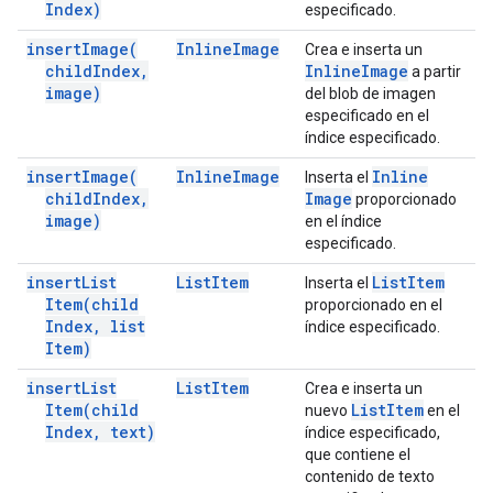
Index)
especificado.
insert
Image(
Inline
Image
Crea e inserta un
child
Index
,
Inline
Image
a partir
image)
del blob de imagen
especificado en el
índice especificado.
insert
Image(
Inline
Image
Inline
Inserta el
child
Index
,
Image
proporcionado
image)
en el índice
especificado.
insert
List
List
Item
List
Item
Inserta el
Item(
child
proporcionado en el
Index
,
list
índice especificado.
Item)
insert
List
List
Item
Crea e inserta un
Item(
child
List
Item
nuevo
en el
Index
,
text)
índice especificado,
que contiene el
contenido de texto