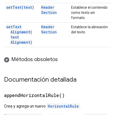
set
Text(
text)
Header
Establece el contenido
Section
como texto sin
formato.
set
Text
Header
Establece la alineación
Alignment(
Section
del texto.
text
Alignment)
Métodos obsoletos
Documentación detallada
append
Horizontal
Rule(
)
Crea y agrega un nuevo
HorizontalRule
.