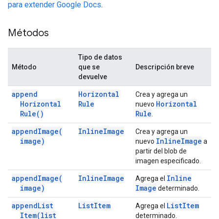
para extender Google Docs
.
Métodos
Tipo de datos
Método
que se
Descripción breve
devuelve
append
Horizontal
Crea y agrega un
Horizontal
Rule
Horizontal
nuevo
Rule(
)
Rule
.
append
Image(
Inline
Image
Crea y agrega un
image)
Inline
Image
nuevo
a
partir del blob de
imagen especificado.
append
Image(
Inline
Image
Inline
Agrega el
image)
Image
determinado.
append
List
List
Item
List
Item
Agrega el
Item(
list
determinado.