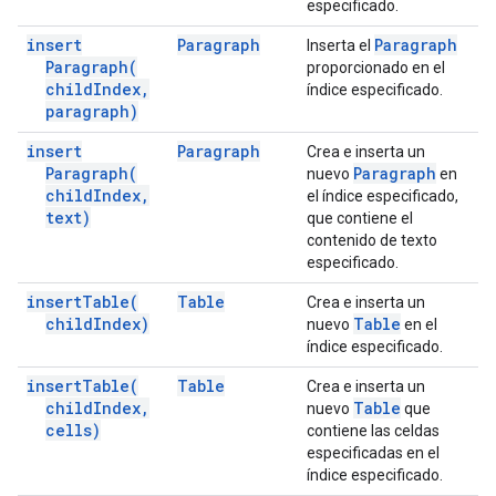
especificado.
insert
Paragraph
Paragraph
Inserta el
Paragraph(
proporcionado en el
child
Index
,
índice especificado.
paragraph)
insert
Paragraph
Crea e inserta un
Paragraph(
Paragraph
nuevo
en
child
Index
,
el índice especificado,
text)
que contiene el
contenido de texto
especificado.
insert
Table(
Table
Crea e inserta un
child
Index)
Table
nuevo
en el
índice especificado.
insert
Table(
Table
Crea e inserta un
child
Index
,
Table
nuevo
que
cells)
contiene las celdas
especificadas en el
índice especificado.