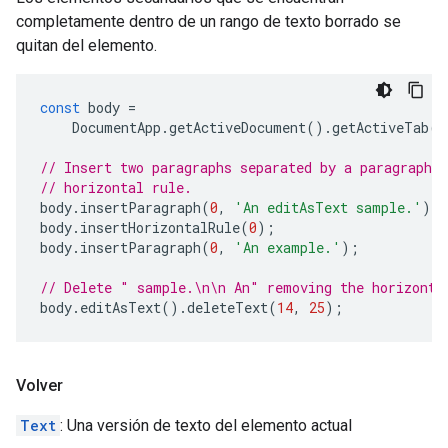
completamente dentro de un rango de texto borrado se
quitan del elemento.
const
body
=
DocumentApp
.
getActiveDocument
().
getActiveTab
()
// Insert two paragraphs separated by a paragraph c
// horizontal rule.
body
.
insertParagraph
(
0
,
'An editAsText sample.'
);
body
.
insertHorizontalRule
(
0
);
body
.
insertParagraph
(
0
,
'An example.'
);
// Delete " sample.\n\n An" removing the horizonta
body
.
editAsText
().
deleteText
(
14
,
25
);
Volver
Text
: Una versión de texto del elemento actual