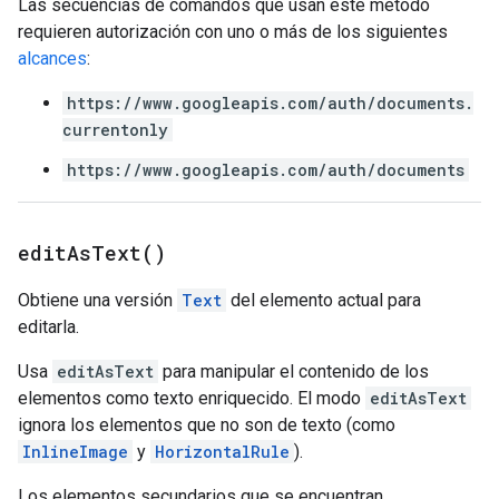
Las secuencias de comandos que usan este método
requieren autorización con uno o más de los siguientes
alcances
:
https://www.googleapis.com/auth/documents.
currentonly
https://www.googleapis.com/auth/documents
edit
As
Text(
)
Obtiene una versión
Text
del elemento actual para
editarla.
Usa
editAsText
para manipular el contenido de los
elementos como texto enriquecido. El modo
editAsText
ignora los elementos que no son de texto (como
InlineImage
y
HorizontalRule
).
Los elementos secundarios que se encuentran