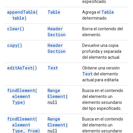
especificado.
append
Table(
Table
Table
Agrega el
table)
determinado.
clear(
)
Header
Borra el contenido del
Section
elemento.
copy(
)
Header
Devuelve una copia
Section
profunda y separada
del elemento actual.
edit
As
Text(
)
Text
Obtiene una versión
Text
del elemento
actual para editarla.
find
Element(
Range
Busca en el contenido
element
Element
|
del elemento un
Type)
null
elemento secundario
del tipo especificado.
find
Element(
Range
Busca en el contenido
element
Element
|
del elemento un
Type
,
from)
null
elemento secundario