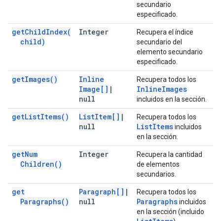
secundario
especificado.
get
Child
Index(
Integer
Recupera el índice
child)
secundario del
elemento secundario
especificado.
get
Images(
)
Inline
Recupera todos los
Image[]
|
Inline
Images
null
incluidos en la sección.
get
List
Items(
)
List
Item[]
|
Recupera todos los
null
List
Items
incluidos
en la sección.
get
Num
Integer
Recupera la cantidad
Children(
)
de elementos
secundarios.
get
Paragraph[]
|
Recupera todos los
Paragraphs(
)
null
Paragraphs
incluidos
en la sección (incluido