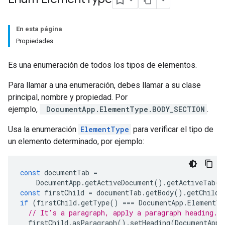
En esta página
Propiedades
Es una enumeración de todos los tipos de elementos.
Para llamar a una enumeración, debes llamar a su clase
principal, nombre y propiedad. Por
ejemplo,
DocumentApp.ElementType.BODY_SECTION
.
Usa la enumeración
ElementType
para verificar el tipo de
un elemento determinado, por ejemplo:
const
documentTab
=
DocumentApp
.
getActiveDocument
().
getActiveTab
()
const
firstChild
=
documentTab
.
getBody
().
getChild
(
if
(
firstChild
.
getType
()
===
DocumentApp
.
ElementTy
// It's a paragraph, apply a paragraph heading.
firstChild
.
asParagraph
().
setHeading
(
DocumentApp
.