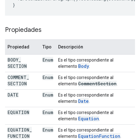
}
Propiedades
Propiedad
Tipo
Descripción
BODY
_
Enum
Es el tipo correspondiente al
SECTION
Body
elemento
.
COMMENT
_
Enum
Es el tipo correspondiente al
SECTION
Comment
Section
elemento
.
DATE
Enum
Es el tipo correspondiente al
Date
elemento
.
EQUATION
Enum
Es el tipo correspondiente al
Equation
elemento
.
EQUATION
_
Enum
Es el tipo correspondiente al
FUNCTION
Equation
Function
elemento
.