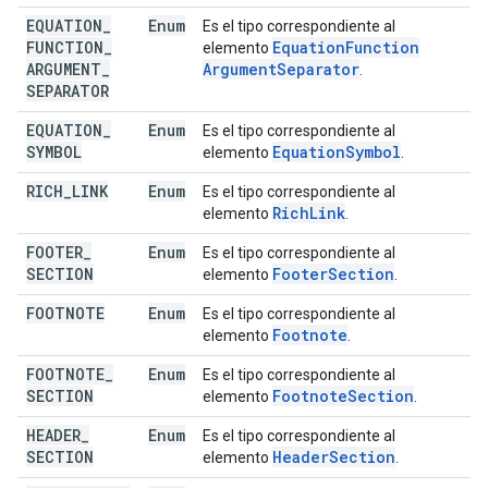
EQUATION
_
Enum
Es el tipo correspondiente al
FUNCTION
_
Equation
Function
elemento
ARGUMENT
_
Argument
Separator
.
SEPARATOR
EQUATION
_
Enum
Es el tipo correspondiente al
SYMBOL
Equation
Symbol
elemento
.
RICH
_
LINK
Enum
Es el tipo correspondiente al
Rich
Link
elemento
.
FOOTER
_
Enum
Es el tipo correspondiente al
SECTION
Footer
Section
elemento
.
FOOTNOTE
Enum
Es el tipo correspondiente al
Footnote
elemento
.
FOOTNOTE
_
Enum
Es el tipo correspondiente al
SECTION
Footnote
Section
elemento
.
HEADER
_
Enum
Es el tipo correspondiente al
SECTION
Header
Section
elemento
.