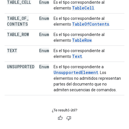
TABLE
_
CELL
Enum
Es el tipo correspondiente al
Table
Cell
elemento
.
TABLE
_
OF
_
Enum
Es el tipo correspondiente al
CONTENTS
Table
Of
Contents
elemento
.
TABLE
_
ROW
Enum
Es el tipo correspondiente al
Table
Row
elemento
.
TEXT
Enum
Es el tipo correspondiente al
Text
elemento
.
UNSUPPORTED
Enum
Es el tipo correspondiente a
Unsupported
Element
. Los
elementos no admitidos representan
partes del documento que no
admiten secuencias de comandos.
¿Te resultó útil?