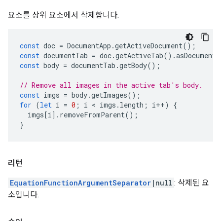
요소를 상위 요소에서 삭제합니다.
const
doc
=
DocumentApp
.
getActiveDocument
();
const
documentTab
=
doc
.
getActiveTab
().
asDocumentT
const
body
=
documentTab
.
getBody
();
// Remove all images in the active tab's body.
const
imgs
=
body
.
getImages
();
for
(
let
i
=
0
;
i
 < 
imgs
.
length
;
i
++
)
{
imgs
[
i
].
removeFromParent
();
}
리턴
EquationFunctionArgumentSeparator
|null
: 삭제된 요
소입니다.