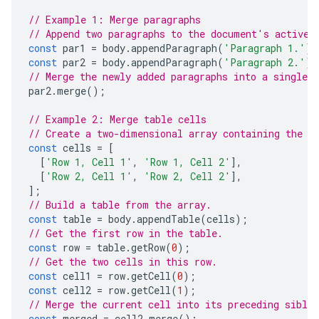
// Example 1: Merge paragraphs
// Append two paragraphs to the document's active 
const
par1
=
body
.
appendParagraph
(
'Paragraph 1.'
);
const
par2
=
body
.
appendParagraph
(
'Paragraph 2.'
);
// Merge the newly added paragraphs into a single p
par2
.
merge
();
// Example 2: Merge table cells
// Create a two-dimensional array containing the t
const
cells
=
[
[
'Row 1, Cell 1'
,
'Row 1, Cell 2'
],
[
'Row 2, Cell 1'
,
'Row 2, Cell 2'
],
];
// Build a table from the array.
const
table
=
body
.
appendTable
(
cells
);
// Get the first row in the table.
const
row
=
table
.
getRow
(
0
);
// Get the two cells in this row.
const
cell1
=
row
.
getCell
(
0
);
const
cell2
=
row
.
getCell
(
1
);
// Merge the current cell into its preceding sibli
const
merged
=
cell2
.
merge
();