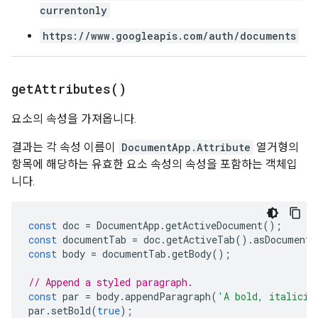
currentonly
https://www.googleapis.com/auth/documents
get
Attributes(
)
요소의 속성을 가져옵니다.
결과는 각 속성 이름이
DocumentApp.Attribute
열거형의
항목에 해당하는 유효한 요소 속성의 속성을 포함하는 객체입
니다.
const
doc
=
DocumentApp
.
getActiveDocument
();
const
documentTab
=
doc
.
getActiveTab
().
asDocumentT
const
body
=
documentTab
.
getBody
();
// Append a styled paragraph.
const
par
=
body
.
appendParagraph
(
'A bold, italiciz
par
.
setBold
(
true
);