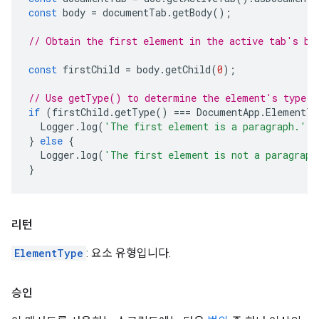
const
body
=
documentTab
.
getBody
();
// Obtain the first element in the active tab's bo
const
firstChild
=
body
.
getChild
(
0
);
// Use getType() to determine the element's type.
if
(
firstChild
.
getType
()
===
DocumentApp
.
ElementTy
Logger
.
log
(
'The first element is a paragraph.'
);
}
else
{
Logger
.
log
(
'The first element is not a paragraph
}
리턴
ElementType
: 요소 유형입니다.
승인