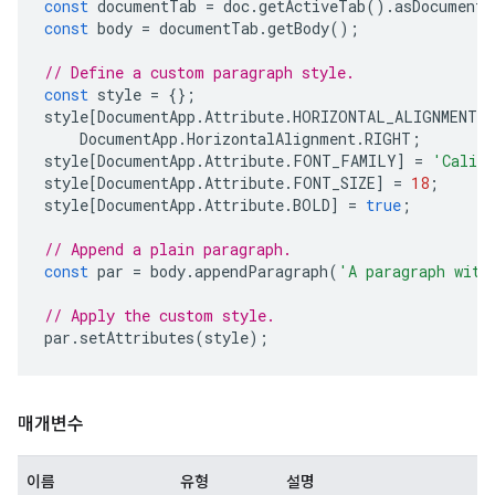
const
documentTab
=
doc
.
getActiveTab
().
asDocumentT
const
body
=
documentTab
.
getBody
();
// Define a custom paragraph style.
const
style
=
{};
style
[
DocumentApp
.
Attribute
.
HORIZONTAL_ALIGNMENT
]
DocumentApp
.
HorizontalAlignment
.
RIGHT
;
style
[
DocumentApp
.
Attribute
.
FONT_FAMILY
]
=
'Calib
style
[
DocumentApp
.
Attribute
.
FONT_SIZE
]
=
18
;
style
[
DocumentApp
.
Attribute
.
BOLD
]
=
true
;
// Append a plain paragraph.
const
par
=
body
.
appendParagraph
(
'A paragraph with
// Apply the custom style.
par
.
setAttributes
(
style
);
매개변수
이름
유형
설명