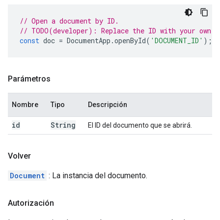
// Open a document by ID.
// TODO(developer): Replace the ID with your own.
const
doc
=
DocumentApp
.
openById
(
'DOCUMENT_ID'
);
Parámetros
Nombre
Tipo
Descripción
id
String
El ID del documento que se abrirá.
Volver
Document
: La instancia del documento.
Autorización