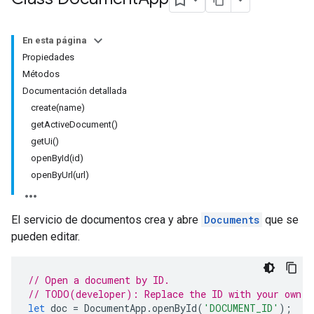
En esta página
Propiedades
Métodos
Documentación detallada
create(name)
getActiveDocument()
getUi()
openById(id)
openByUrl(url)
El servicio de documentos crea y abre
Documents
que se
pueden editar.
// Open a document by ID.
// TODO(developer): Replace the ID with your own.
let
doc
=
DocumentApp
.
openById
(
'DOCUMENT_ID'
);