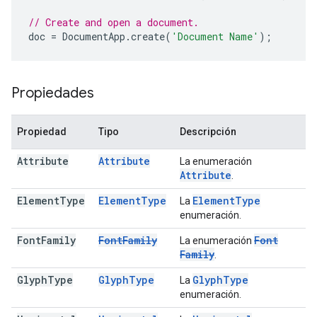
// Create and open a document.
doc
=
DocumentApp
.
create
(
'Document Name'
);
Propiedades
Propiedad
Tipo
Descripción
Attribute
Attribute
La enumeración
Attribute
.
Element
Type
Element
Type
Element
Type
La
enumeración.
Font
Family
Font
Family
Font
La enumeración
Family
.
Glyph
Type
Glyph
Type
Glyph
Type
La
enumeración.