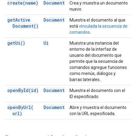
create(
name)
Document
Crea y muestra un documento
nuevo.
get
Active
Document
Muestra el documento al que
Document(
)
está
vinculada la secuencia de
comandos
.
get
Ui(
)
Ui
Muestra una instancia del
entorno de la interfaz de
usuario del documento que
permite que la secuencia de
comandos agregue funciones
como menús, diálogos y
barras laterales.
open
By
Id(
id)
Document
Muestra el documento con el
ID especificado.
open
By
Url(
Document
Abre y muestra el documento
url)
con la URL especificada.