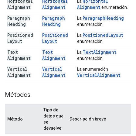
Horizontal
Horizontal
Horizontal
La
Alignment
Alignment
Alignment
enumeración.
Paragraph
Paragraph
Paragraph
Heading
La
Heading
Heading
enumeración.
Positioned
Positioned
Positioned
Layout
La
Layout
Layout
enumeración.
Text
Text
Text
Alignment
La
Alignment
Alignment
enumeración.
Vertical
Vertical
La enumeración
Alignment
Alignment
Vertical
Alignment
.
Métodos
Tipo de
datos que
Método
Descripción breve
se
devuelve