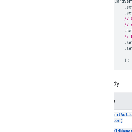
CardSer
Odpowiedź dodatków
.
se
.
se
Karta
// 
Informacje ogólne
// 
Usługa karty
.
se
// 
Zajęcia
.
se
Działanie
.
se
Działanie
Kreator działań
);
Stan działania
Załącznik
Czynność Authorization
Metody
Wyjątek wyjątku
Styl obramowania
Metoda
Przycisk
Zestaw przycisków
add
Event
Acti
Calendar
Event
Action
Response
Action)
Konstruktor Kalendarza
Karta
set
Field
Name