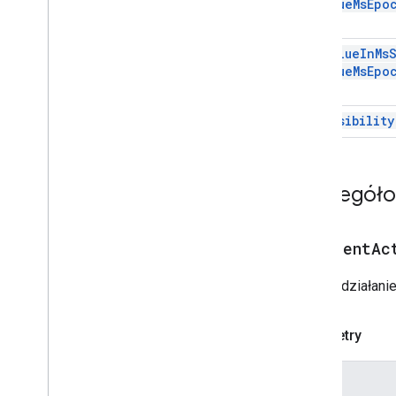
value
Ms
Epo
Kreator tworzenia wiadomości
Warunek
set
Value
In
Ms
Data
Source
Config
value
Ms
Epo
Selektor daty
Selektor daty i godziny
set
Visibility
Dekorowany tekst
Okno dialogowe
Okno akcji
Szczegół
Separator
Drive
Data
Source
Spec
Wybrana odpowiedź Dysku
addEventAc
Narzędzie do tworzenia
odpowiedzi Dysku
Dodaje działani
Editor
File
Scope
Action
Response
Edytujący
_
plik
_
zakresu
Edytora
Event
Action
Parametry
Expression
Data
Expression
Data
Action
Nazwa
Expression
Data
Condition