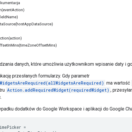
kumentacja
n(eventAction)
fieldName)
taSource(hostAppDataSource)
tion(action)
fsetInMins(timeZoneOffsetMins)
zania danych, które umożliwia użytkownikom wpisanie daty i go
ikację przesłanych formularzy. Gdy parametr
lWidgetsAreRequired(allWidgetsAreRequired)
ma wartość
tru
Action.addRequiredWidget(requiredWidget)
, przesyła
.
padku dodatków do Google Workspace i aplikacji do Google Cha
imePicker
=