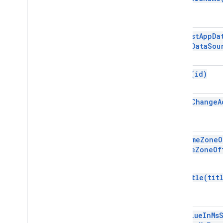
Akcja karty
Kreator kart
Nagłówek karty
set
Host
App
Da
Sekcja
Karta
App
Data
Sou
Identyfikator karty
Karuzela
set
Id(
id)
Karta karuzeli
Chat
Action
Response
set
On
Change
A
Chat
Client
Data
Source
Chat
Response
Chat
Response
Builder
set
Time
Zone
O
Chat
Space
Data
Source
time
Zone
Of
Chips
Chip
List
Collapse
Control
set
Title(
tit
Kolumna
Kolumny
Common
Widget
Action
set
Value
In
Ms
Compose
Action
Response