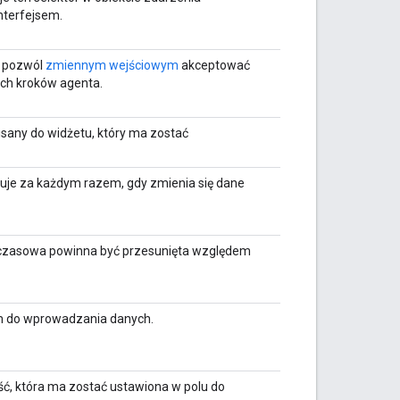
nterfejsem.
o pozwól
zmiennym wejściowym
akceptować
ych kroków agenta.
pisany do widżetu, który ma zostać
nuje za każdym razem, gdy zmienia się dane
fa czasowa powinna być przesunięta względem
em do wprowadzania danych.
ć, która ma zostać ustawiona w polu do