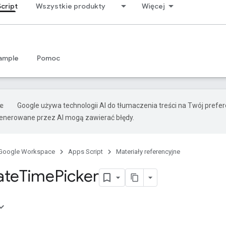
cript
Wszystkie produkty
Więcej
ample
Pomoc
Google używa technologii AI do tłumaczenia treści na Twój prefe
nerowane przez AI mogą zawierać błędy.
Google Workspace
Apps Script
Materiały referencyjne
ate
Time
Picker