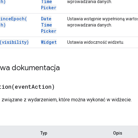
ch)
Time
wprowadzania danych.
Picker
Since
Epoch(
Date
Ustawia wstępnie wypełnioną wartoś
ch)
Time
wprowadzania danych.
Picker
(
visibility)
Widget
Ustawia widoczność widżetu.
owa dokumentacja
tion(
event
Action)
e związane z wydarzeniem, które można wykonać w widżecie.
Typ
Opis