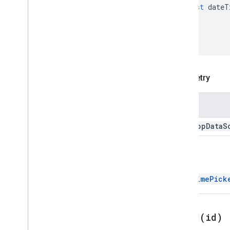
const
dateT
działania
Aktualizacja wersji roboczej
odbiorcy (Ccc)
Aktualizacja wersji roboczej
tematu
Aktualizacja wersji roboczej dla
adresatów
Parametry
Update
Visibility
Action
Updated
Widget
Nazwa
Weryfikacja
Widżet
host
App
Data
S
Workflow
Data
Source
Wykazy
Powrót
Typ obramowania
Chip
List
Layout
DateTimePick
Common
Data
Source
,
Typ tworzonego e-maila
Content
Type
setId(
id)
Styl wyświetlania