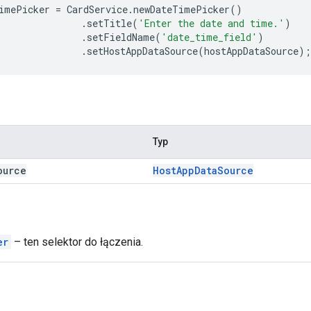
imePicker
=
CardService
.
newDateTimePicker
()
.
setTitle
(
'Enter the date and time.'
)
.
setFieldName
(
'date_time_field'
)
.
setHostAppDataSource
(
hostAppDataSource
);
Typ
ource
Host
App
Data
Source
er
– ten selektor do łączenia.