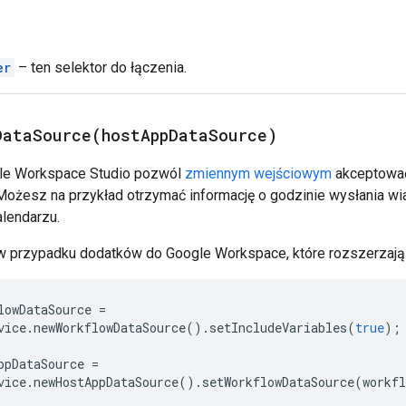
er
– ten selektor do łączenia.
DataSource(
host
App
Data
Source)
le Workspace Studio pozwól
zmiennym wejściowym
akceptować
Możesz na przykład otrzymać informację o godzinie wysłania w
lendarzu.
w przypadku dodatków do Google Workspace, które rozszerzają
lowDataSource
=
vice
.
newWorkflowDataSource
().
setIncludeVariables
(
true
);
ppDataSource
=
vice
.
newHostAppDataSource
().
setWorkflowDataSource
(
workfl