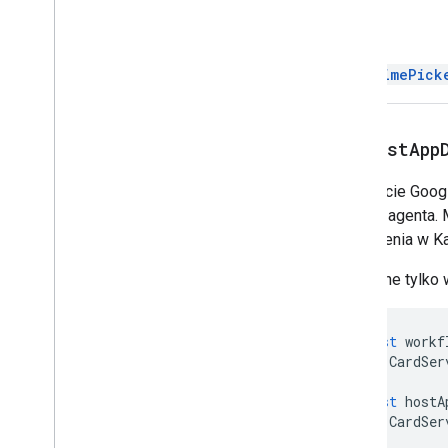
Pole wyboru
Sugestie
Powrót
Odpowiedź na sugestie
DateTimePick
Tworzący odpowiedzi
Przełącz
Przycisk tekstowy
setHostApp
Pole tekstowe
Akapit tekstowy
W agencie Goog
Selektor czasu
kroków agenta. 
Aktywator
wydarzenia w Ka
Uniwersalna
Działanie
Tworzący działanie Universal
Dostępne tylko 
Universal
Response
Zaktualizuj wersję robocząAction
Response
const
workf
Tworzący
CardSer
konstruktorodpowiedzi
_
roboczych
const
hostA
Aktualizacja wersji roboczej UDW
CardSer
odbiorcy
Aktualizacja wersji roboczej