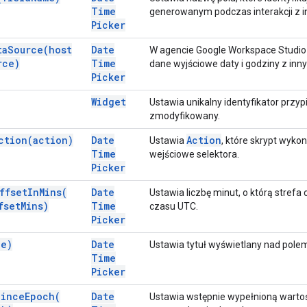
Time
generowanym podczas interakcji z i
Picker
ta
Source(
host
Date
W agencie Google Workspace Studi
rce)
Time
dane wyjściowe daty i godziny z inn
Picker
Widget
Ustawia unikalny identyfikator przy
zmodyfikowany.
ction(
action)
Date
Action
Ustawia
, które skrypt wyko
Time
wejściowe selektora.
Picker
ffset
In
Mins(
Date
Ustawia liczbę minut, o którą stre
fset
Mins)
Time
czasu UTC.
Picker
le)
Date
Ustawia tytuł wyświetlany nad pol
Time
Picker
Since
Epoch(
Date
Ustawia wstępnie wypełnioną wartoś