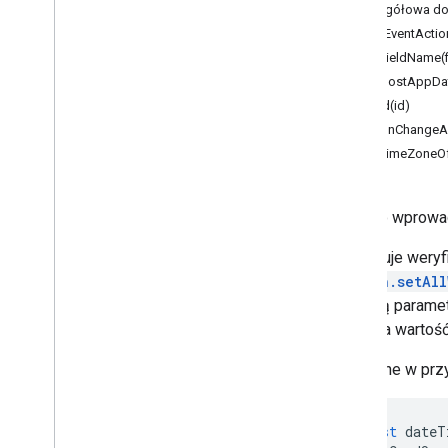
Szczegółowa do
Google Maps
addEventActio
Google Translate
setFieldName(
Vertex AI
setHostAppDa
You
Tube
setId(id)
Więcej
.
.
.
setOnChangeAc
setTimeZoneOf
Usługi użyteczności publicznej
Interfejs &&; połączenie bazy danych
Użyteczność danych i optymalizacja
Pole do wprowad
HTML & treść
Wykonanie skryptu i informacje
Obsługuje weryf
Action.setAl
Zasoby projektu skryptu
pomocą parame
Reguły i zdarzenia automatyczne
wybrana wartość
Plik manifestu
Dostępne w przy
Limity
Dodatki do Google Workspace
const
dateT
Usługi