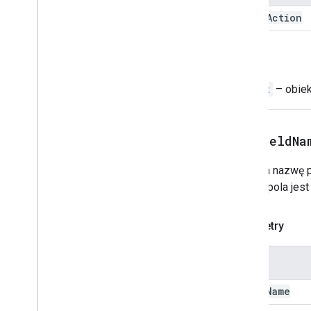
event
Action
Stała stopka
Siatka
Element siatki
Powrót
Host
App
Data
Source
Ikona
Ikony
Widget
– obiek
Obraz
Przycisk Obraz
Komponent graficzny
setFieldNa
Styl zdjęcia
Para klucz-wartość
Ustawia nazwę po
Podgląd linków
Nazwa pola jest
Material
Icon
Nawigacja
Parametry
Powiadomienie
Otwórz link
Nazwa
Overflow
Menu
Overflow
Menu
Item
field
Name
Źródło danych platformy