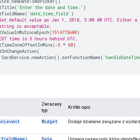
vice
.
newDateTimePicker
()
tTitle
(
'Enter the date and time.'
)
tFieldName
(
'date_time_field'
)
Set default value as Jan 1, 2018, 3:00 AM UTC. Either a 
string is acceptable.
tValueInMsSinceEpoch
(
1514775600
)
EDT time is 5 hours behind UTC.
tTimeZoneOffsetInMins
(
-
5
*
60
)
tOnChangeAction
(
CardService
.
newAction
().
setFunctionName
(
'handleDateTim
Zwracany
Krótki opis
typ
on(
event
Widget
Dodaje działanie związane z wydar
(
field
Name)
Date
Ustawia nazwę pola, które identyfiku