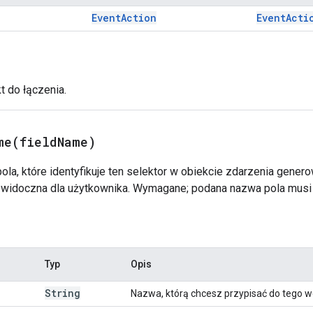
Event
Action
Event
Acti
t do łączenia.
me(
field
Name)
la, które identyfikuje ten selektor w obiekcie zdarzenia genero
 widoczna dla użytkownika. Wymagane; podana nazwa pola musi 
Typ
Opis
String
Nazwa, którą chcesz przypisać do tego we