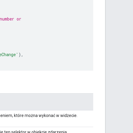
number or
eChange'
),
zeniem, które można wykonać w widżecie.
je ten selektor w obiekcie zdarzenia