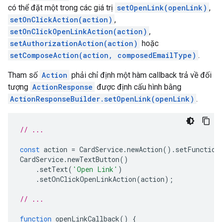
có thể đặt một trong các giá trị
setOpenLink(openLink)
,
setOnClickAction(action)
,
setOnClickOpenLinkAction(action)
,
setAuthorizationAction(action)
hoặc
setComposeAction(action, composedEmailType)
.
Tham số
Action
phải chỉ định một hàm callback trả về đối
tượng
ActionResponse
được định cấu hình bằng
ActionResponseBuilder.setOpenLink(openLink)
.
// ...
const
action
=
CardService
.
newAction
().
setFunction
CardService
.
newTextButton
()
.
setText
(
'Open Link'
)
.
setOnClickOpenLinkAction
(
action
);
// ...
function
openLinkCallback
()
{