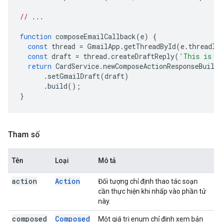
// ...
function
composeEmailCallback
(
e
)
{
const
thread
=
GmailApp
.
getThreadById
(
e
.
threadId
const
draft
=
thread
.
createDraftReply
(
'This is a
return
CardService
.
newComposeActionResponseBuild
.
setGmailDraft
(
draft
)
.
build
();
}
Tham số
Tên
Loại
Mô tả
action
Action
Đối tượng chỉ định thao tác soạn
cần thực hiện khi nhấp vào phần tử
này.
composed
Composed
Một giá trị enum chỉ định xem bản