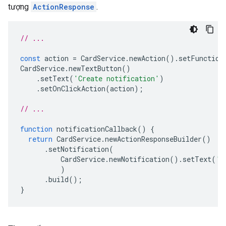
tượng
ActionResponse
.
// ...
const
action
=
CardService
.
newAction
().
setFunction
CardService
.
newTextButton
()
.
setText
(
'Create notification'
)
.
setOnClickAction
(
action
);
// ...
function
notificationCallback
()
{
return
CardService
.
newActionResponseBuilder
()
.
setNotification
(
CardService
.
newNotification
().
setText
(
'S
)
.
build
();
}