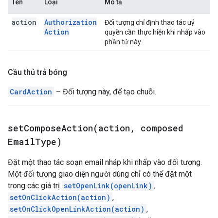
Tên
Loại
Mô tả
action
Authorization
Đối tượng chỉ định thao tác uỷ
Action
quyền cần thực hiện khi nhấp vào
phần tử này.
Cầu thủ trả bóng
CardAction
– Đối tượng này, để tạo chuỗi.
setComposeAction(
action
,
composed
Email
Type)
Đặt một thao tác soạn email nháp khi nhấp vào đối tượng.
Một đối tượng giao diện người dùng chỉ có thể đặt một
trong các giá trị
setOpenLink(openLink)
,
setOnClickAction(action)
,
setOnClickOpenLinkAction(action)
,