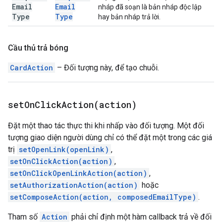
Email
Email
nháp đã soạn là bản nháp độc lập
Type
Type
hay bản nháp trả lời.
Cầu thủ trả bóng
CardAction
– Đối tượng này, để tạo chuỗi.
setOnClickAction(
action)
Đặt một thao tác thực thi khi nhấp vào đối tượng. Một đối
tượng giao diện người dùng chỉ có thể đặt một trong các giá
trị
setOpenLink(openLink)
,
setOnClickAction(action)
,
setOnClickOpenLinkAction(action)
,
setAuthorizationAction(action)
hoặc
setComposeAction(action, composedEmailType)
.
Tham số
Action
phải chỉ định một hàm callback trả về đối