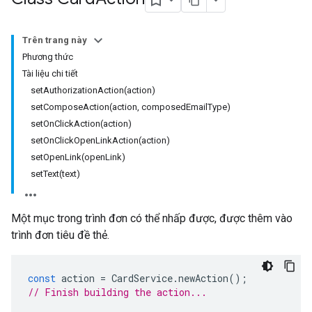
Trên trang này
Phương thức
Tài liệu chi tiết
setAuthorizationAction(action)
setComposeAction(action, composedEmailType)
setOnClickAction(action)
setOnClickOpenLinkAction(action)
setOpenLink(openLink)
setText(text)
Một mục trong trình đơn có thể nhấp được, được thêm vào
trình đơn tiêu đề thẻ.
const
action
=
CardService
.
newAction
();
// Finish building the action...