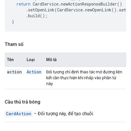
return
CardService
.
newActionResponseBuilder
()
.
setOpenLink
(
CardService
.
newOpenLink
().
setUr
.
build
();
}
Tham số
Tên
Loại
Mô tả
action
Action
Đối tượng chỉ định thao tác mở đường liên
kết cần thực hiện khi nhấp vào phần tử
này.
Cầu thủ trả bóng
CardAction
– Đối tượng này, để tạo chuỗi.