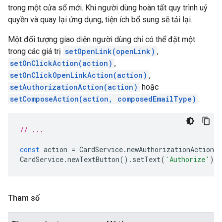
trong một cửa sổ mới. Khi người dùng hoàn tất quy trình uỷ
quyền và quay lại ứng dụng, tiện ích bổ sung sẽ tải lại.
Một đối tượng giao diện người dùng chỉ có thể đặt một
trong các giá trị
setOpenLink(openLink)
,
setOnClickAction(action)
,
setOnClickOpenLinkAction(action)
,
setAuthorizationAction(action)
hoặc
setComposeAction(action, composedEmailType)
.
// ...
const
action
=
CardService
.
newAuthorizationAction
(
CardService
.
newTextButton
().
setText
(
'Authorize'
).
s
Tham số