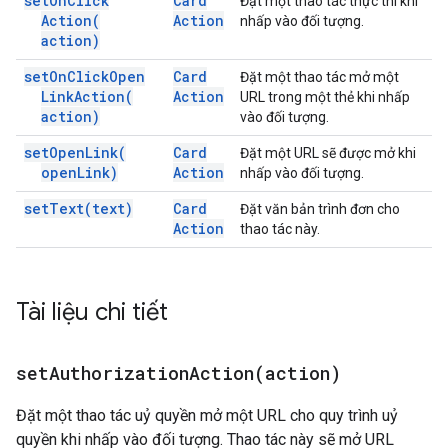
set
On
Click
Card
Đặt một thao tác thực thi khi
Action(
Action
nhấp vào đối tượng.
action)
set
On
Click
Open
Card
Đặt một thao tác mở một
Link
Action(
Action
URL trong một thẻ khi nhấp
action)
vào đối tượng.
set
Open
Link(
Card
Đặt một URL sẽ được mở khi
open
Link)
Action
nhấp vào đối tượng.
set
Text(
text)
Card
Đặt văn bản trình đơn cho
Action
thao tác này.
Tài liệu chi tiết
setAuthorizationAction(
action)
Đặt một thao tác uỷ quyền mở một URL cho quy trình uỷ
quyền khi nhấp vào đối tượng. Thao tác này sẽ mở URL