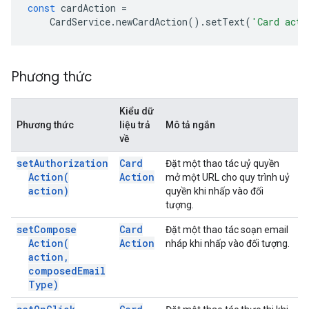
const
cardAction
=
CardService
.
newCardAction
().
setText
(
'Card acti
Phương thức
Kiểu dữ
Phương thức
liệu trả
Mô tả ngắn
về
set
Authorization
Card
Đặt một thao tác uỷ quyền
Action(
Action
mở một URL cho quy trình uỷ
action)
quyền khi nhấp vào đối
tượng.
set
Compose
Card
Đặt một thao tác soạn email
Action(
Action
nháp khi nhấp vào đối tượng.
action
,
composed
Email
Type)