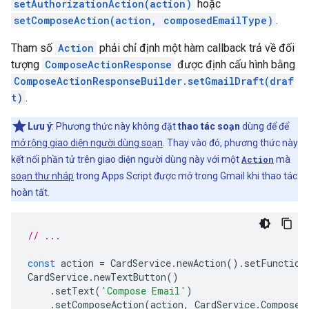
setAuthorizationAction(action)
hoặc
setComposeAction(action, composedEmailType)
.
Tham số
Action
phải chỉ định một hàm callback trả về đối
tượng
ComposeActionResponse
được định cấu hình bằng
ComposeActionResponseBuilder.setGmailDraft(draf
t)
.
Lưu ý
: Phương thức này không đặt
thao tác soạn
dùng để để
mở rộng giao diện người dùng soạn
. Thay vào đó, phương thức này
kết nối phần tử trên giao diện người dùng này với một
Action
mà
soạn thư nháp
trong Apps Script được mở trong Gmail khi thao tác
hoàn tất.
// ...
const
action
=
CardService
.
newAction
().
setFunction
CardService
.
newTextButton
()
.
setText
(
'Compose Email'
)
.
setComposeAction
(
action
,
CardService
.
Composed