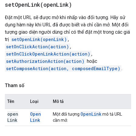
setOpenLink(
open
Link)
Đặt một URL sẽ được mở khi nhấp vào đối tượng. Hãy sử
dụng hàm này khi URL đã được biết và chỉ cần mở. Một đối
tượng giao diện người dùng chỉ có thể đặt một trong các giá
trị
setOpenLink(openLink)
,
setOnClickAction(action)
,
setOnClickOpenLinkAction(action)
,
setAuthorizationAction(action)
hoặc
setComposeAction(action, composedEmailType)
.
Tham số
Tên
Loại
Mô tả
open
Open
Open
Link
Một đối tượng
mô tả URL
Link
Link
cần mở.