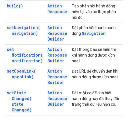
build(
)
Action
Tạo phản hồi hành động
Response
hiện tại và xác thực phản
hồi đó.
set
Navigation(
Action
Đặt phản hồi thành hành
navigation)
Response
Navigation
động
.
Builder
set
Action
Đặt thông báo sẽ hiển thị
Notification(
Response
khi hành động được kích
notification)
Builder
hoạt.
set
Open
Link(
Action
Đặt URL để chuyển đến khi
open
Link)
Response
hành động được kích hoạt.
Builder
set
State
Action
Đặt một cờ để cho biết
Changed(
Response
hành động này đã thay đổi
state
Builder
trạng thái dữ liệu hiện có.
Changed)