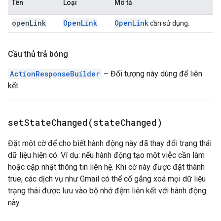
Tên
Loại
Mô tả
open
Link
Open
Link
Open
Link
cần sử dụng.
Cầu thủ trả bóng
ActionResponseBuilder
– Đối tượng này dùng để liên
kết.
setStateChanged(
state
Changed)
Đặt một cờ để cho biết hành động này đã thay đổi trạng thái
dữ liệu hiện có. Ví dụ: nếu hành động tạo một việc cần làm
hoặc cập nhật thông tin liên hệ. Khi cờ này được đặt thành
true, các dịch vụ như Gmail có thể cố gắng xoá mọi dữ liệu
trạng thái được lưu vào bộ nhớ đệm liên kết với hành động
này.