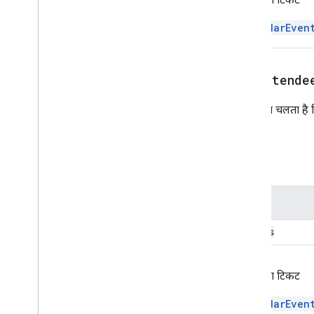
Response
Drive
Item
Selected
Action
CalendarEven
Response
Builder
Editor
File
Scope
Action
Response
Editor
File
Scope
Action
Response
addAttende
Builder
Event
Action
इससे पता चलता है क
Expression
Data
चाहिए.
Expression
Data
Action
Expression
Data
Condition
पैरामीटर
फ़िक्स्ड फ़ूटर
ग्रिड
ग्रिडआइटम
नाम
Host
App
Data
Source
emails
आइकॉन चित्र
इमेज
इमेजबटन
वापसी का टिकट
इमेज कॉम्पोनेंट
इमेज क्रॉपस्टाइल
CalendarEven