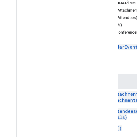
ज़्यादा जानकारी वाला 
Authorization
Exception
addAttachment
बॉर्डरस्टाइल
addAttendees(
बटन
build()
बटन सेट
setConference
Calendar
Event
Action
Response
Calendar
Event
Action
Response
Builder
CalendarEven
कार्ड
कार्ड पर की गई कार्रवाई
तरीके
कार्डबिल्डर
कार्ड हैडर
तरीका
कार्ड सेक्शन
कार्ड के साथ आईडी
add
Attachmen
कैरसेल
attachment
कैरोसेल कार्ड
add
Attendees
Chat
Action
Response
emails)
Chat
Client
Data
Source
Chat
Response
build(
)
Chat
Response
Builder