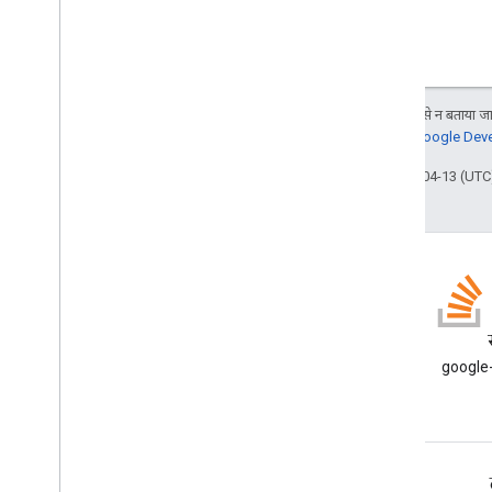
कॉमन डेटा सोर्स
Composed
Email
Type
Content
Type
डिसप्ले स्टाइल
जब तक कुछ अलग से न बताया जाए
Drive
Item
Type
जानकारी के लिए,
Google Devel
Expression
Data
Action
Type
आखिरी बार 2026-04-13 (UTC)
Expression
Data
Condition
Type
ग्रिडआइटम लेआउट
हॉरिज़ॉन्टल अलाइनमेंट
हॉरिज़ॉन्टल साइज़ स्टाइल
आइकॉन
Image
Button
Style
Image
Crop
Type
ब्लॉग
इमेज स्टाइल
Google Workspace डेवलपर ब्लॉग
google-
इनपुट प्रकार
पढ़ें
इंटरैक्शन
लोड Indicator
चालू करें
डेवलपर के लिए Google Workspace