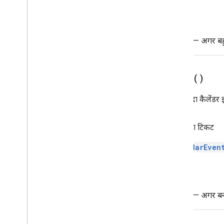
कीवैल्यू
लिंक की झलक
थ्रॉ
Material
Icon
नेविगेशन
Error
— अगर बहुत
सूचना
Open
Link
Overflow
Menu
build(
)
Overflow
Menu
Item
यह मौजूदा कैलेंडर 
प्लैटफ़ॉर्म का डेटा सोर्स
चुने गए इनपुट
Suggestions
वापसी का टिकट
सुझाव का जवाब
CalendarEven
सुझाव रिस्पॉन्सबिल्डर
स्विच करें
टेक्स्टबटन
थ्रॉ
टेक्स्ट इनपुट
Error
— अगर बनाय
टेक्स्टपैराग्राफ़
टाइम पिकर
ट्रिगर