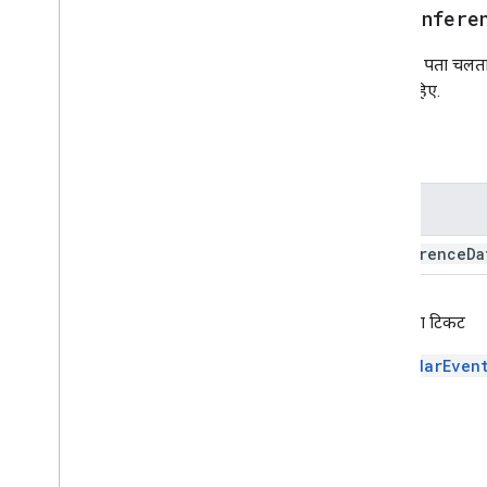
setConfere
यूनिवर्सल कार्रवाई का जवाब
Universal
Action
Response
Builder
इससे यह पता चलता है
Update
Action
Action
Response
जाना चाहिए.
Update
Action
Action
Response
Builder
उन प्रॉडक्ट के लिए अपडेट करें जो ड्राफ़्ट के
पैरामीटर
तौर पर सेट किए गए हैं
Update
Body
Body
Action
उन लोगों की सूची
नाम
Updateड्राफ़्टSubject
Action
conference
Da
Update
To
To बदलकरs
Action
Update
Visibility
Action
Updated
Widget
वापसी का टिकट
वैधता
विजेट
CalendarEven
Workflow
Data
Source
Enums
बॉर्डरटाइप
Chip
List
Layout