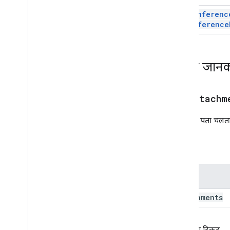
Chat
Space
Data
Source
set
Conferenc
चिप
conference
Chip
List
Collapse
Control
कॉलम
ज़्यादा जानक
कॉलम
Common
Widget
Action
Compose
Action
Action
addAttachm
Compose
Action
Response
Builder
शर्त
इससे यह पता चलता है
Data
Source
Config
तारीख चुनने वाला टूल
पैरामीटर
तारीख और समय चुनने वाला टूल
सजावटी टेक्स्ट
नाम
संवाद
डायलॉग ऐक्शन
attachments
डिवाइडर
Drive
Data
Source
Spec
Drive
Item
Selected
Action
वापसी का टिकट