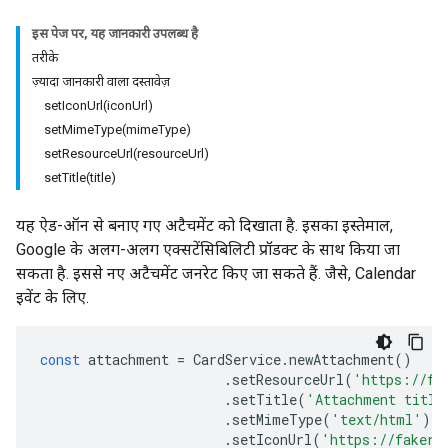
इस पेज पर, यह जानकारी उपलब्ध है
तरीके
ज़्यादा जानकारी वाला दस्तावेज़
setIconUrl(iconUrl)
setMimeType(mimeType)
setResourceUrl(resourceUrl)
setTitle(title)
यह ऐड-ऑन से बनाए गए अटैचमेंट को दिखाता है. इसका इस्तेमाल,
Google के अलग-अलग एक्सटेंसिबिलिटी प्रॉडक्ट के साथ किया जा
सकता है. इससे नए अटैचमेंट जनरेट किए जा सकते हैं. जैसे, Calendar
इवेंट के लिए.
const
attachment
=
CardService
.
newAttachment
()
.
setResourceUrl
(
'https://fa
.
setTitle
(
'Attachment title
.
setMimeType
(
'text/html'
)
.
setIconUrl
(
'https://fakere