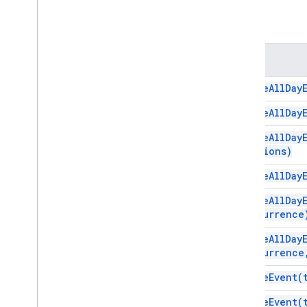
HTML 콘텐츠
메서드
스크립트 실행 및 정보
프로젝트 리소스 스크립트
메서드
자동화 트리거 및 이벤트
매니페스트
create
All
Day
할당량 및 한도
create
All
Day
Google Workspace 부가기능
create
All
Day
options)
서비스
매니페스트
create
All
Day
부가기능 API
create
All
Day
recurrence
Apps Script API
v1
create
All
Day
클라이언트 라이브러리
recurrence
create
Event(
create
Event(