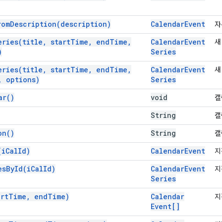
rom
Description(
description)
Calendar
Event
자
eries(
title
,
start
Time
,
end
Time
,
Calendar
Event
새
)
Series
eries(
title
,
start
Time
,
end
Time
,
Calendar
Event
새
,
options)
Series
ar(
)
void
캘
String
캘
on(
)
String
캘
(
i
Cal
Id)
Calendar
Event
지
es
By
Id(
i
Cal
Id)
Calendar
Event
지
Series
art
Time
,
end
Time)
Calendar
지
Event[]