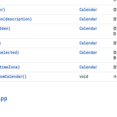
부
or)
Calendar
캘
on(
description)
Calendar
캘
dden)
Calendar
캘
합
)
Calendar
캘
selected)
Calendar
캘
를
time
Zone)
Calendar
캘
rom
Calendar(
)
void
사
App