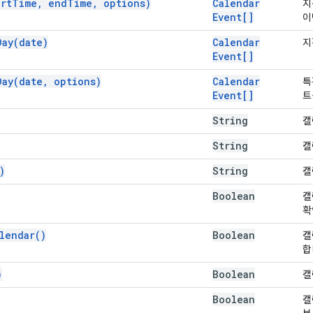
art
Time
,
end
Time
,
options)
Calendar
지
Event[]
이
Day(
date)
Calendar
지
Event[]
Day(
date
,
options)
Calendar
특
Event[]
트
String
캘
String
캘
)
String
캘
Boolean
캘
확
lendar(
)
Boolean
캘
합
)
Boolean
캘
Boolean
캘