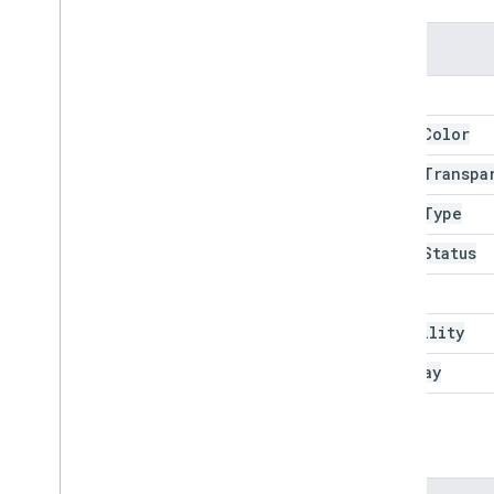
속성
Color
Event
Color
Event
Transpa
Event
Type
Guest
Status
Month
Visibility
Weekday
메서드