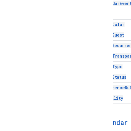
Calendar
Even
설문지
Color
Gmail
스프레드시트
Event
Color
프레젠테이션
Event
Guest
작업공간
더보기
.
.
.
Event
Recurre
Event
Transpa
다른 Google 서비스
Google Analytics
Event
Type
Google Maps
Guest
Status
Google Translate
Vertex AI
Recurrence
Ru
You
Tube
Visibility
더보기
.
.
.
유틸리티 서비스
API 데이터베이스 연결
Calendar
데이터 사용성 및 최적화