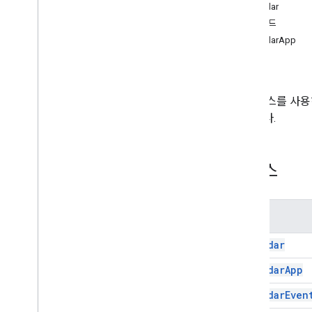
Calendar
Calendar
메서드
캘린더 일정
CalendarApp
Calendar
Event
Series
속성
일정 게스트
Event
Recurrence
반복 규칙
이 서비스를 사용하
있습니다.
열거형
색상
일정 색상
클래스
Event
Transparency
Event
Type
게스트 상태
이름
공개 상태
Calendar
고급 서비스
Calendar API
Calendar
App
채팅
Calendar
Even
문서
Drive