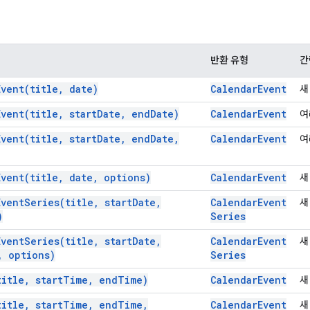
반환 유형
간
Event(
title
,
date)
Calendar
Event
새
Event(
title
,
start
Date
,
end
Date)
Calendar
Event
여
Event(
title
,
start
Date
,
end
Date
,
Calendar
Event
여
Event(
title
,
date
,
options)
Calendar
Event
새
Event
Series(
title
,
start
Date
,
Calendar
Event
새
)
Series
Event
Series(
title
,
start
Date
,
Calendar
Event
새
,
options)
Series
title
,
start
Time
,
end
Time)
Calendar
Event
새
title
,
start
Time
,
end
Time
,
Calendar
Event
새