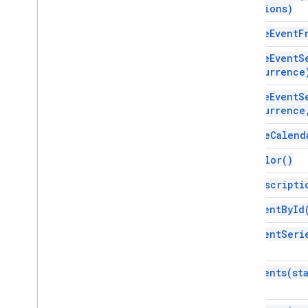
options)
create
Event
F
create
Event
S
recurrence
create
Event
S
recurrence
delete
Calend
get
Color(
)
get
Descripti
get
Event
By
Id
get
Event
Seri
get
Events(
st