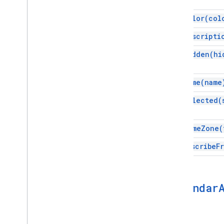
set
Color(
col
set
Descripti
set
Hidden(
hi
set
Name(
name
set
Selected(
set
Time
Zone(
unsubscribe
F
Calendar
속성