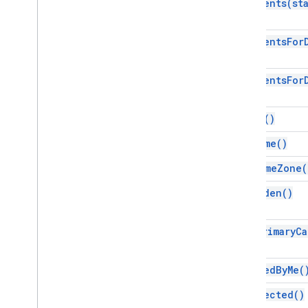
get
Events(
st
get
Events
For
get
Events
For
get
Id(
)
get
Name(
)
get
Time
Zone(
is
Hidden(
)
is
My
Primary
Ca
is
Owned
By
Me(
is
Selected(
)