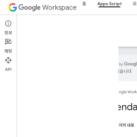
홈
Apps Script
모
Workspace
Apps Script
정보
개요
가이드
참조
샘플
지원
채팅
API
있을 수 있습니다.
개요
홈
Google Wor
Google Workspace 서비스
관리 콘솔
Calenda
Calendar
개요
캘린더 앱
이 페이지의 내용
클래스
클래스