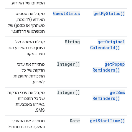
המיקום של האירוע.
Guest
Status
get
My
Status(
)
מקבל את סטטוס
האירוע (לדוגמה,
משתתף או מוזמן) של
המשתמש הרלוונטי.
String
get
Original
קבלת המזהה של
Calendar
Id(
)
היומן שבו האירוע הזה
נוצר במקור.
Integer[]
get
Popup
מחזירה את ערכי
Reminders(
)
הדקות של כל
התזכורות הקופצות
לאירוע.
Integer[]
get
Sms
מקבל את ערכי הדקות
Reminders(
)
של כל התזכורות
באירוע באמצעות
SMS.
Date
get
Start
Time(
)
מחזירה את התאריך
והשעה שבהם מתחיל