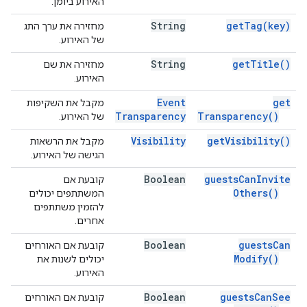
האירוע ביומן.
String
get
Tag(
key)
מחזירה את ערך התג
של האירוע.
String
get
Title(
)
מחזירה את שם
האירוע.
Event
get
מקבל את השקיפות
Transparency
Transparency(
)
של האירוע.
Visibility
get
Visibility(
)
מקבל את הרשאות
הגישה של האירוע.
Boolean
guests
Can
Invite
קובעת אם
Others(
)
המשתתפים יכולים
להזמין משתתפים
אחרים.
Boolean
guests
Can
קובעת אם האורחים
Modify(
)
יכולים לשנות את
האירוע.
Boolean
guests
Can
See
קובעת אם האורחים