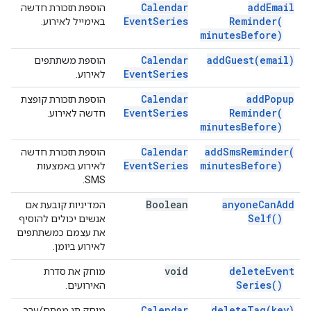
Calendar
add
Email
הוספת תזכורת חדשה
Event
Series
Reminder(
באימייל לאירוע.
minutes
Before)
Calendar
add
Guest(
email)
הוספת משתתפים
Event
Series
לאירוע.
Calendar
add
Popup
הוספת תזכורת קופצת
Event
Series
Reminder(
חדשה לאירוע.
minutes
Before)
Calendar
add
Sms
Reminder(
הוספת תזכורת חדשה
Event
Series
minutes
Before)
לאירוע באמצעות
SMS.
Boolean
anyone
Can
Add
המדיניות קובעת אם
Self(
)
אנשים יכולים להוסיף
את עצמם כמשתתפים
לאירוע ביומן.
void
delete
Event
מוחק את סדרת
Series(
)
האירועים.
Calendar
delete
Tag(
key)
מוחק תג מפתח/ערך