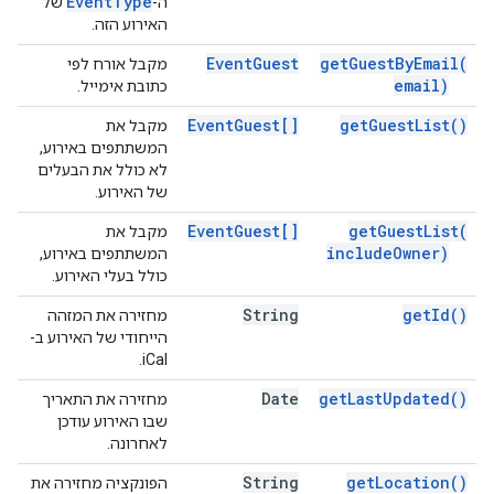
Event
Type
ה-
של
האירוע הזה.
Event
Guest
get
Guest
By
Email(
מקבל אורח לפי
email)
כתובת אימייל.
Event
Guest[]
get
Guest
List(
)
מקבל את
המשתתפים באירוע,
לא כולל את הבעלים
של האירוע.
Event
Guest[]
get
Guest
List(
מקבל את
include
Owner)
המשתתפים באירוע,
כולל בעלי האירוע.
String
get
Id(
)
מחזירה את המזהה
הייחודי של האירוע ב-
iCal.
Date
get
Last
Updated(
)
מחזירה את התאריך
שבו האירוע עודכן
לאחרונה.
String
get
Location(
)
הפונקציה מחזירה את