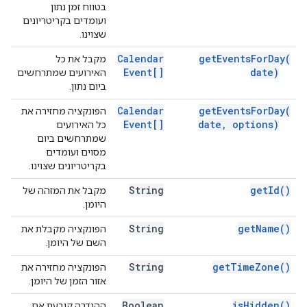
בטווח זמן נתון
ועומדים בקריטריונים
שצוינו.
Calendar
get
Events
For
Day(
מקבל את כל
Event[]
date)
האירועים שמתרחשים
ביום נתון.
Calendar
get
Events
For
Day(
הפונקציה מחזירה את
Event[]
date
,
options)
כל האירועים
שמתרחשים ביום
מסוים ועומדים
בקריטריונים שצוינו.
String
get
Id(
)
מקבל את המזהה של
היומן.
String
get
Name(
)
הפונקציה מקבלת את
השם של היומן.
String
get
Time
Zone(
)
הפונקציה מחזירה את
אזור הזמן של היומן.
Boolean
is
Hidden(
)
ההגדרה קובעת אם