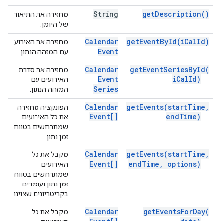
String
get
Description(
)
מחזירה את התיאור
של היומן.
Calendar
get
Event
By
Id(
i
Cal
Id)
מחזירה את האירוע
Event
עם המזהה הנתון.
Calendar
get
Event
Series
By
Id(
מחזירה את סדרת
Event
i
Cal
Id)
האירועים עם
Series
המזהה הנתון.
Calendar
get
Events(
start
Time
,
הפונקציה מחזירה
Event[]
end
Time)
את כל האירועים
שמתרחשים בטווח
זמן נתון.
Calendar
get
Events(
start
Time
,
מקבל את כל
Event[]
end
Time
,
options)
האירועים
שמתרחשים בטווח
זמן נתון ועומדים
בקריטריונים שצוינו.
Calendar
get
Events
For
Day(
מקבל את כל