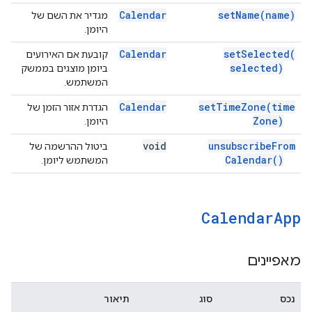
Calendar
set
Name(
name)
מגדיר את השם של
היומן.
Calendar
set
Selected(
קובעת אם האירועים
selected)
ביומן מוצגים בממשק
המשתמש.
Calendar
set
Time
Zone(
time
הגדרת אזור הזמן של
Zone)
היומן.
void
unsubscribe
From
ביטול ההרשמה של
Calendar(
)
המשתמש ליומן.
Calendar
App
מאפיינים
נכס
סוג
תיאור