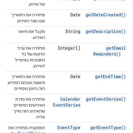
של אירוע.
Date
get
Date
Created(
)
מחזירה את התאריך
שבו נוצר האירוע.
String
get
Description(
)
מקבל את תיאור
האירוע.
Integer[]
get
Email
מחזירה את ערכי
Reminders(
)
הדקות של כל
התזכורות באימייל
לאירוע.
Date
get
End
Time(
)
מחזירה את התאריך
והשעה שבהם האירוע
הזה ביומן מסתיים.
Calendar
get
Event
Series(
)
מחזירה את סדרת
Event
Series
האירועים החוזרים
שהאירוע הזה שייך
אליה.
Event
Type
get
Event
Type(
)
הפונקציה מחזירה את