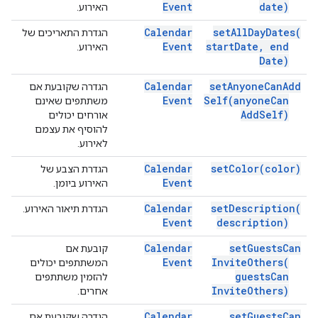
Event
date)
האירוע.
Calendar
set
All
Day
Dates(
הגדרת התאריכים של
Event
start
Date
,
end
האירוע.
Date)
Calendar
set
Anyone
Can
Add
הגדרה שקובעת אם
Event
Self(
anyone
Can
משתתפים שאינם
Add
Self)
אורחים יכולים
להוסיף את עצמם
לאירוע.
Calendar
set
Color(
color)
הגדרת הצבע של
Event
האירוע ביומן.
Calendar
set
Description(
הגדרת תיאור האירוע.
Event
description)
Calendar
set
Guests
Can
קובעת אם
Event
Invite
Others(
המשתתפים יכולים
guests
Can
להזמין משתתפים
Invite
Others)
אחרים.
Calendar
set
Guests
Can
הגדרה שקובעת אם