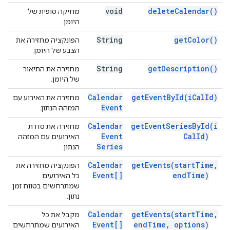
void
delete
Calendar(
)
מחיקה סופית של
היומן.
String
get
Color(
)
הפונקציה מחזירה את
הצבע של היומן.
String
get
Description(
)
מחזירה את התיאור
של היומן.
Calendar
get
Event
By
Id(
i
Cal
Id)
מחזירה את האירוע עם
Event
המזהה הנתון.
Calendar
get
Event
Series
By
Id(
i
מחזירה את סדרת
Event
Cal
Id)
האירועים עם המזהה
Series
הנתון.
Calendar
get
Events(
start
Time
,
הפונקציה מחזירה את
Event[]
end
Time)
כל האירועים
שמתרחשים בטווח זמן
נתון.
Calendar
get
Events(
start
Time
,
מקבל את כל
Event[]
end
Time
,
options)
האירועים שמתרחשים