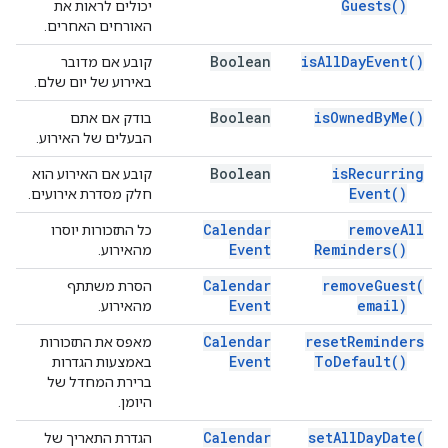
Guests(
)
יכולים לראות את
האורחים האחרים.
Boolean
is
All
Day
Event(
)
קובע אם מדובר
באירוע של יום שלם.
Boolean
is
Owned
By
Me(
)
בודק אם אתם
הבעלים של האירוע.
Boolean
is
Recurring
קובע אם האירוע הוא
Event(
)
חלק מסדרת אירועים.
Calendar
remove
All
כל התזכורות יוסרו
Event
Reminders(
)
מהאירוע.
Calendar
remove
Guest(
הסרת משתתף
Event
email)
מהאירוע.
Calendar
reset
Reminders
מאפס את התזכורות
Event
To
Default(
)
באמצעות הגדרות
ברירת המחדל של
היומן.
Calendar
set
All
Day
Date(
הגדרת התאריך של