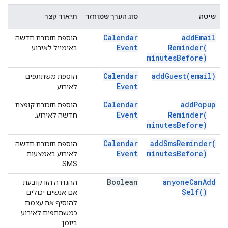
שיטה
סוג הערך שמוחזר
תיאור קצר
Calendar
add
Email
הוספת תזכורת חדשה
Event
Reminder(
באימייל לאירוע.
minutes
Before)
Calendar
add
Guest(
email)
הוספת משתתפים
Event
לאירוע.
Calendar
add
Popup
הוספת תזכורת קופצת
Event
Reminder(
חדשה לאירוע.
minutes
Before)
Calendar
add
Sms
Reminder(
הוספת תזכורת חדשה
Event
minutes
Before)
לאירוע באמצעות
SMS.
Boolean
anyone
Can
Add
ההגדרה הזו קובעת
Self(
)
אם אנשים יכולים
להוסיף את עצמם
כמשתתפים לאירוע
ביומן.