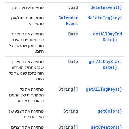
void
delete
Event(
)
מחיקת אירוע ביומן.
Calendar
delete
Tag(
key)
מוחק תג מפתח/ערך
Event
מהאירוע.
Date
get
All
Day
End
מחזירה את התאריך
Date(
)
שבו מסתיים האירוע
הזה ביומן שנמשך כל
היום.
Date
get
All
Day
Start
מחזירה את התאריך
Date(
)
שבו מתחיל האירוע
הזה ביומן שנמשך כל
היום.
String[]
get
All
Tag
Keys(
)
מחזירה את כל
המפתחות של התגים
שהוגדרו באירוע.
String
get
Color(
)
מחזירה את הצבע של
האירוע ביומן.
String[]
get
Creators(
)
מחזירה את היוצרים