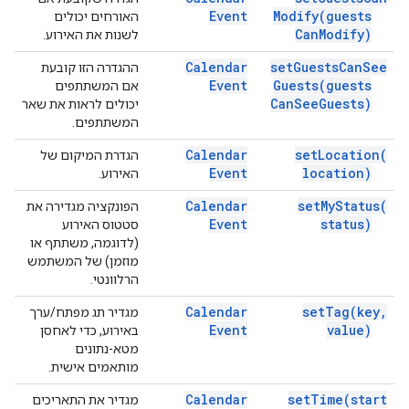
Event
Modify(
guests
האורחים יכולים
Can
Modify)
לשנות את האירוע.
Calendar
set
Guests
Can
See
ההגדרה הזו קובעת
Event
Guests(
guests
אם המשתתפים
Can
See
Guests)
יכולים לראות את שאר
המשתתפים.
Calendar
set
Location(
הגדרת המיקום של
Event
location)
האירוע.
Calendar
set
My
Status(
הפונקציה מגדירה את
Event
status)
סטטוס האירוע
(לדוגמה, משתתף או
מוזמן) של המשתמש
הרלוונטי.
Calendar
set
Tag(
key
,
מגדיר תג מפתח/ערך
Event
value)
באירוע, כדי לאחסן
מטא-נתונים
מותאמים אישית.
Calendar
set
Time(
start
מגדיר את התאריכים