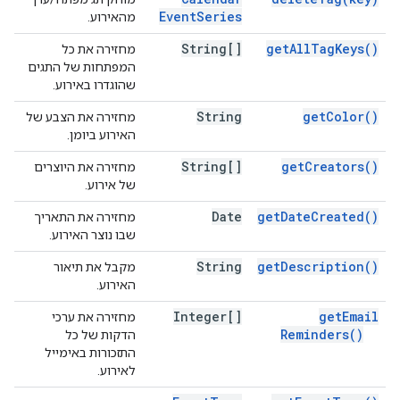
Event
Series
מהאירוע.
String[]
get
All
Tag
Keys(
)
מחזירה את כל
המפתחות של התגים
שהוגדרו באירוע.
String
get
Color(
)
מחזירה את הצבע של
האירוע ביומן.
String[]
get
Creators(
)
מחזירה את היוצרים
של אירוע.
Date
get
Date
Created(
)
מחזירה את התאריך
שבו נוצר האירוע.
String
get
Description(
)
מקבל את תיאור
האירוע.
Integer[]
get
Email
מחזירה את ערכי
Reminders(
)
הדקות של כל
התזכורות באימייל
לאירוע.