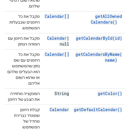
שהוא רשום למינוי
שלהם.
Calendar[]
get
All
Owned
מקבל את כל
Calendars(
)
היומנים שבבעלות
המשתמש.
Calendar
|
get
Calendar
By
Id(
id)
מקבל את היומן עם
null
המזהה הנתון.
Calendar[]
get
Calendars
By
Name(
מקבל את כל
name)
היומנים עם שם
נתון שהמשתמש
הוא הבעלים שלהם
או שהוא רשום
אליהם.
String
get
Color(
)
הפונקציה מחזירה
את הצבע של היומן.
Calendar
get
Default
Calendar(
)
קבלת היומן
שמוגדר כברירת
מחדל של
המשתמש.