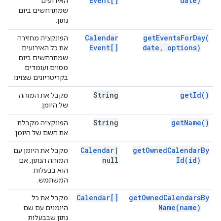
Event[]
date)
האירועים
שמתרחשים ביום
נתון.
Calendar
get
Events
For
Day(
הפונקציה מחזירה
Event[]
date
,
options)
את כל האירועים
שמתרחשים ביום
מסוים ועומדים
בקריטריונים שצוינו.
String
get
Id(
)
מקבל את המזהה
של היומן.
String
get
Name(
)
הפונקציה מקבלת
את השם של היומן.
Calendar
|
get
Owned
Calendar
By
מקבל את היומן עם
null
Id(
id)
המזהה הנתון, אם
הוא בבעלות
המשתמש.
Calendar[]
get
Owned
Calendars
By
מקבל את כל
Name(
name)
היומנים עם שם
נתון שבבעלות