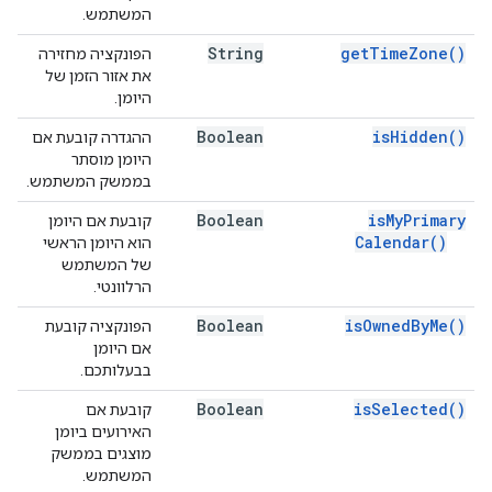
המשתמש.
String
get
Time
Zone(
)
הפונקציה מחזירה
את אזור הזמן של
היומן.
Boolean
is
Hidden(
)
ההגדרה קובעת אם
היומן מוסתר
בממשק המשתמש.
Boolean
is
My
Primary
קובעת אם היומן
Calendar(
)
הוא היומן הראשי
של המשתמש
הרלוונטי.
Boolean
is
Owned
By
Me(
)
הפונקציה קובעת
אם היומן
בבעלותכם.
Boolean
is
Selected(
)
קובעת אם
האירועים ביומן
מוצגים בממשק
המשתמש.