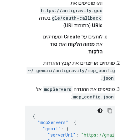
ואז מוסיפים את
https://antigravity.goo
gle/oauth-callback
בשדה
URIs
(כתובות URI).
לוחצים על
Create
ומעתיקים
את
מזהה הלקוח
ואת
סוד
הלקוח
.
פותחים או יוצרים את קובץ ההגדרות
~/.gemini/antigravity/mcp_config
.
.json
מוסיפים את ההגדרה
mcpServers
אל
:
mcp_config.json
{
"mcpServers"
:
{
"gmail"
:
{
"serverUrl"
:
"https://gmailmcp.googl