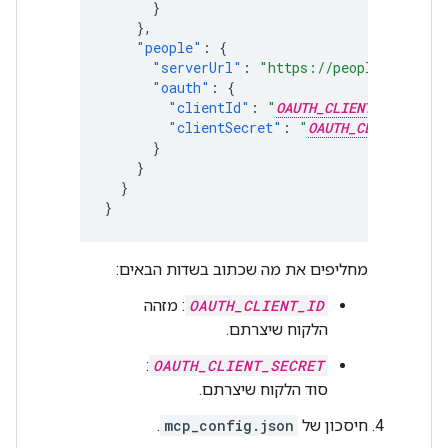
}
},
"people"
:
{
"serverUrl"
:
"https://people.googlea
"oauth"
:
{
"clientId"
:
"
OAUTH_CLIENT_ID
"
,
"clientSecret"
:
"
OAUTH_CLIENT_SECR
}
}
}
}
מחליפים את מה שכתוב בשדות הבאים:
OAUTH_CLIENT_ID
: מזהה
הלקוח שיצרתם.
:
OAUTH_CLIENT_SECRET
סוד הלקוח שיצרתם.
חיסכון של
mcp_config.json
.