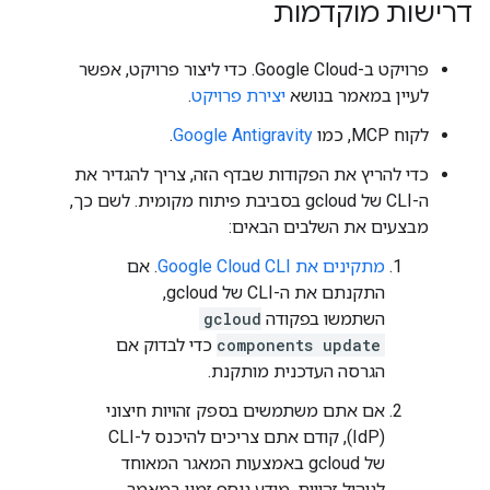
דרישות מוקדמות
פרויקט ב-Google Cloud. כדי ליצור פרויקט, אפשר
לעיין במאמר בנושא
יצירת פרויקט
.
לקוח MCP, כמו
Google Antigravity
.
כדי להריץ את הפקודות שבדף הזה, צריך להגדיר את
ה-CLI של gcloud בסביבת פיתוח מקומית. לשם כך,
מבצעים את השלבים הבאים:
מתקינים את Google Cloud CLI
. אם
התקנתם את ה-CLI של gcloud,
השתמשו בפקודה
gcloud
components update
כדי לבדוק אם
הגרסה העדכנית מותקנת.
אם אתם משתמשים בספק זהויות חיצוני
(IdP), קודם אתם צריכים להיכנס ל-CLI
של gcloud באמצעות המאגר המאוחד
לניהול זהויות. מידע נוסף זמין במאמר