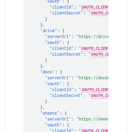
"oauth"
:
{
"clientId"
:
"
OAUTH_CLIENT_ID
"
,
"clientSecret"
:
"
OAUTH_CLIENT_SECR
}
},
"drive"
:
{
"serverUrl"
:
"https://drivemcp.googl
"oauth"
:
{
"clientId"
:
"
OAUTH_CLIENT_ID
"
,
"clientSecret"
:
"
OAUTH_CLIENT_SECR
}
},
"docs"
:
{
"serverUrl"
:
"https://docsmcp.google
"oauth"
:
{
"clientId"
:
"
OAUTH_CLIENT_ID
"
,
"clientSecret"
:
"
OAUTH_CLIENT_SECR
}
},
"sheets"
:
{
"serverUrl"
:
"https://sheetsmcp.goog
"oauth"
:
{
"clientId"
:
"
OAUTH_CLIENT_ID
"
,