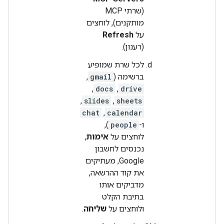
(שרתי MCP
מותקנים), לוחצים
על
Refresh
(רענון).
לכל שרת שמופיע
ברשימה (
gmail
,
,
docs
,
drive
,
slides
,
sheets
chat
,
calendar
ו-
people
),
לוחצים על
אימות
,
נכנסים לחשבון
Google, מעתיקים
את קוד ההרשאה,
מדביקים אותו
בתיבת הקלט
ולוחצים על
שליחה
.