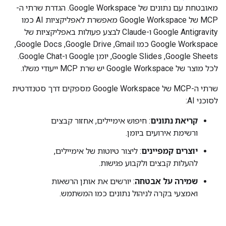
מאובטחת עם נתונים של Google Workspace. הגדרת שרתי ה-
MCP של Google Workspace מאפשרת לאפליקציות AI כמו
Google Antigravity ו-Claude לבצע פעולות באפליקציות של
Google Workspace כמו Gmail,‏ Google Drive,‏ Google Docs,‏
Google Sheets,‏ Google Slides,‏ יומן Google ו-Google Chat.
לכל מוצר של Google Workspace יש שרת MCP ייעודי משלו.
שרתי ה-MCP של Google Workspace מספקים דרך סטנדרטית
לסוכני AI:
קריאת נתונים
: חיפוש אימיילים, אחזור קבצים
ורשימת אירועים ביומן.
יוצרים קמפיינים
: ליצור טיוטות של אימיילים,
להעלות קבצים ולקבוע פגישות.
שמירה על אבטחה
: יורשים את אותן הרשאות
ואמצעי בקרה לניהול נתונים כמו המשתמש.