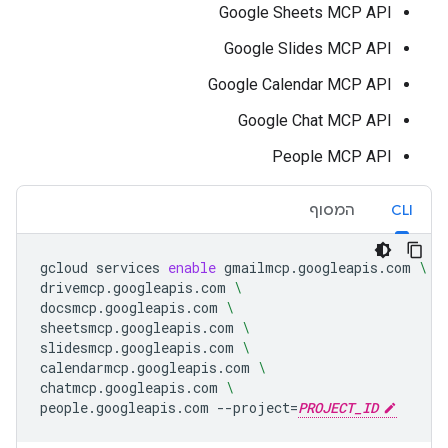
Google Sheets MCP API
Google Slides MCP API
Google Calendar MCP API
Google Chat MCP API
People MCP API
CLI
המסוף
gcloud
services
enable
gmailmcp.googleapis.com
\
drivemcp.googleapis.com
\
docsmcp.googleapis.com
\
sheetsmcp.googleapis.com
\
slidesmcp.googleapis.com
\
calendarmcp.googleapis.com
\
chatmcp.googleapis.com
\
people.googleapis.com
--project
=
PROJECT_ID