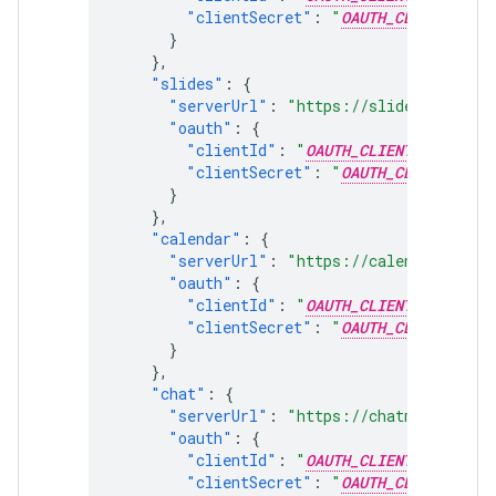
"clientSecret"
:
"
OAUTH_CLIENT_SECR
}
},
"slides"
:
{
"serverUrl"
:
"https://slidesmcp.goog
"oauth"
:
{
"clientId"
:
"
OAUTH_CLIENT_ID
"
,
"clientSecret"
:
"
OAUTH_CLIENT_SECR
}
},
"calendar"
:
{
"serverUrl"
:
"https://calendarmcp.go
"oauth"
:
{
"clientId"
:
"
OAUTH_CLIENT_ID
"
,
"clientSecret"
:
"
OAUTH_CLIENT_SECR
}
},
"chat"
:
{
"serverUrl"
:
"https://chatmcp.google
"oauth"
:
{
"clientId"
:
"
OAUTH_CLIENT_ID
"
,
"clientSecret"
:
"
OAUTH_CLIENT_SECR