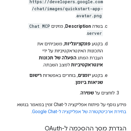
https://developers.google.com
/chat/images/quickstart-app-
.
avatar.png
בשדה
Description
, מזינים
Chat MCP
.
server
בקטע
פונקציונליות
, משביתים את
התכונות האינטראקטיביות על ידי
העברת המתג
הפעלה של תכונות
אינטראקטיביות
למצב השבתה.
בקטע
יומנים
, בוחרים באפשרות
רישום
שגיאות ביומן
.
לוחצים על
שמירה
.
מידע נוסף על פיתוח אפליקציה ל-Chat זמין במאמר בנושא
בחירת ארכיטקטורה של אפליקציה ל-Google Chat
.
הגדרת מסך ההסכמה ל-OAuth