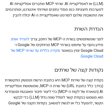
(LLM) או לאפליקציית AI. שרתי MCP מחברים אפליקציות AI
למערכות חיצוניות כמו מסדי נתונים ושירותי אינטרנט, ומתרגמים
את התשובות שלהם לפורמט שאפליקציית ה-AI יכולה להבין.
הגדרת השרת
לפני שמשתמשים בשרת ה-MCP של היומן, צריך
להגדיר אותו
.
מידע נוסף על שימוש בשרתי MCP מרוחקים של Google ו-
Google Cloud זמין במאמר
סקירה כללית על שרתי MCP של
.
Google Cloud
נקודות קצה של שרתים
נקודת קצה של שירות MCP היא כתובת הרשת וממשק התקשורת
(בדרך כלל כתובת URL) של שרת ה-MCP, שמשמשת אפליקציית
AI (המארח של לקוח ה-MCP) כדי ליצור חיבור מאובטח וסטנדרטי.
הוא משמש כנקודת קשר למודל שפה גדול (LLM) כדי לבקש
הקשר, להפעיל כלי או לגשת למשאב. נקודות הקצה של Google