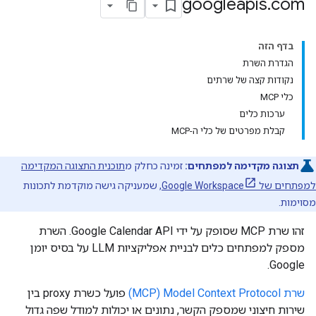
googleapis
.
com
בדף הזה
הגדרת השרת
נקודות קצה של שרתים
כלי MCP
ערכות כלים
קבלת מפרטים של כלי ה-MCP
תצוגה מקדימה למפתחים:
זמינה כחלק מ
תוכנית התצוגה המקדימה
למפתחים של Google Workspace
, שמעניקה גישה מוקדמת לתכונות
מסוימות.
זהו שרת MCP שסופק על ידי Google Calendar API. השרת
מספק למפתחים כלים לבניית אפליקציות LLM על בסיס יומן
Google.
שרת Model Context Protocol‏ (MCP)
פועל כשרת proxy בין
שירות חיצוני שמספק הקשר, נתונים או יכולות למודל שפה גדול