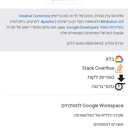
אלא אם צוין אחרת, התוכן של דף זה הוא ברישיון
Creative Commons
Attribution 4.0
ודוגמאות הקוד הן ברישיון
Apache 2.0
. לפרטים, ניתן לעיין
ב
מדיניות האתר Google Developers‏
.‏ Java הוא סימן מסחרי רשום של חברת
Oracle ו/או של השותפים העצמאיים שלה.
עדכון אחרון: 2026-04-23 (שעון UTC).
בלוג
Stack Overflow
file_download
ספריות לקוח
נתוני גרסה
Google Workspace למפתחים
סקירה כללית של הפלטפורמה
מוצרים למפתחים