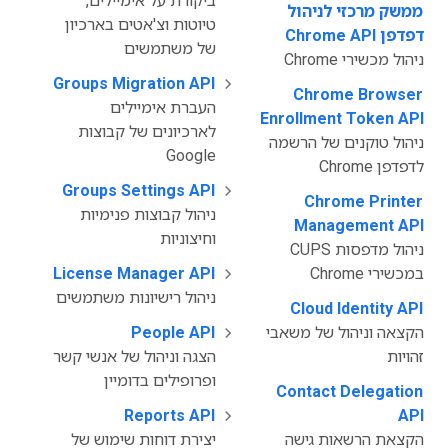
ביקורת על אימיילים,
‫
ממשק מרכזי לניהול
טיוטות וצ'אטים בארכיון
דפדפן Chrome API
של משתמשים
ניהול מכשירי Chrome
Groups Migration API
‫
Chrome Browser
העברת אימיילים
Enrollment Token API
לארכיונים של קבוצות
ניהול טוקנים של הרשמה
Google
לדפדפן Chrome
Groups Settings API
‫
Chrome Printer
‫
ניהול קבוצות פנימיות
Management API
וחיצוניות
ניהול מדפסות CUPS
במכשירי Chrome
‫
License Manager API
ניהול רישיונות משתמשים
Cloud Identity API
‫
הקצאה וניהול של משאבי
‫
People API
זהויות
הצגה וניהול של אנשי קשר
ופרופילים בדומיין
Contact Delegation
‫
Reports API
‫
API
הקצאת הרשאות גישה
יצירת דוחות שימוש של