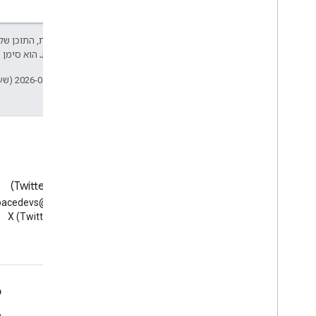
דפדפני Chrome ומדפסות
ממשק API לניהול Chrome Chrome
אלא אם צוין אחרת, התוכן של 
ממשק API של Chrome Enterprise
Core
Developers‏
.‏ Java הוא סימן מסחרי רשום של חברת Oracle ו/או של השותפים העצמאיים שלה.
ממשק API לאסימון ההרשמה של
עדכון אחרון: 2026-04-23 (שעון UTC).
Chrome
שיטות מומלצות
התראות
שליחת בקשות באצווה
טיפים לשיפור הביצועים
בלוג
X‏ (Twitter)
קריאת הבלוג Google
למעקב אחרי @vs
Workspace Developers
ב-X (Twitter)
Google Workspace למפתחים
כ
סקירה כללית של הפלטפורמה
מ