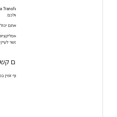
סקירה כללית
התקנת ספריות לקוח
העברת נתונים
לדומיין שלכם.
Contact Delegation API
לדוגמה, אתם יכולים להשתמש ב-Data Transfer API כדי להעבי
Groups Settings API
Groups Migration API
People API
שלהן, אפשר לעיין
ביקורות
,
שימוש ואבטחה
Reports API
נושאים קשו
Alert Center API
Email Audit API
מידע נוסף זמין ב
דומיינים ורישיונות
ממשק API למפיצים
Enterprise License Manager API
Admin Settings API
Domain Shared Contacts API