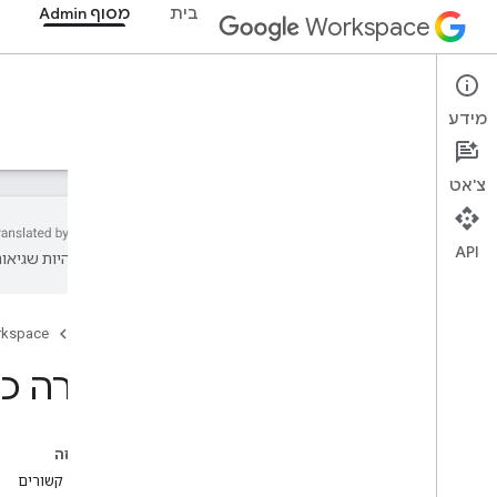
בית
מסוף Admin
Workspace
Admin console
מידע
סקירה כללית
מדריכים
חומרי עזר
תמיכה
צ'אט
API
עשויות להיות שגיאות
סקירה כללית
מתחילים
דף הבית
rkspace
הגדרת הסכמה ל-OAuth
סקירה כללית על I
המבנה והמשאבים של הארגון
Directory API
Cloud Identity API
בדף הזה
Data Transfer API
נושאים קשורים