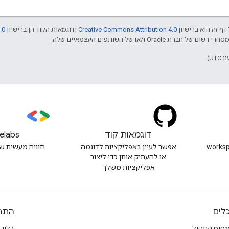
דף זה הוא ברישיון
Creative Commons Attribution 4.0
ודוגמאות הקוד הן ברישיון
.0
דוגמאות קוד
elabs
workspacede
אפשר לעיין באפליקציות לדוגמה
חוויה מעשית ש
או להעתיק אותן כדי ליצור
אפליקציות משלך
לים
התח
סוף הניהול
בלוג