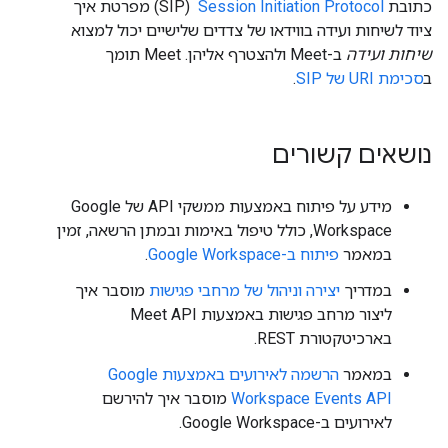
כתובת
Session Initiation Protocol
‏ (SIP) מפרטת איך
ציוד לשיחות ועידה בווידאו של צדדים שלישיים יכול למצוא
שיחות ועידה
ב-Meet ולהצטרף אליהן. ‫Meet תומך
ב
סכימת URI של SIP
.
נושאים קשורים
מידע על פיתוח באמצעות ממשקי API של Google
Workspace, כולל טיפול באימות ובמתן הרשאה, זמין
במאמר
פיתוח ב-Google Workspace
.
במדריך
יצירה וניהול של מרחבי פגישות
מוסבר איך
ליצור מרחב פגישות באמצעות Meet API
בארכיטקטורת REST.
במאמר
הרשמה לאירועים באמצעות Google
Workspace Events API
מוסבר איך להירשם
לאירועים ב-Google Workspace.