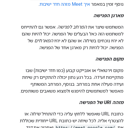
נוסף זמין במאמר
איך Meet מזהה חדר ישיבות
.
מארגן הפגישה
המשתמש שיצר את
המרחב לפגישה
. אפשר גם להתייחס
למשתמש הזה כאל הבעלים של הפגישה. יכול להיות שהם
לא יהיו נוכחים ב
שיחה
או שהם לא יהיו
המארחים
של
הפגישה. יכול להיות רק מארגן אחד של הפגישה.
מקום הפגישה
מקום וירטואלי או אובייקט קבוע (כמו חדר ישיבות) שבו
מתקיימת
ועידה
. בכל רגע נתון יכולה להתקיים רק שיחת
ועידה פעילה אחת במרחב. בנוסף, המרחב המשותף
מאפשר למשתמשים להיפגש ולמצוא משאבים משותפים.
מזהה URI של הפגישה
כתובת URL שאפשר ללחוץ עליה כדי להתחיל
שיחה
או
להצטרף אליה. לכל שיחה יש כתובת URL ייחודית שכוללת
את
https://meet.google.com/
ואחריה את
קוד