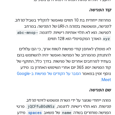
קוד הפגישה
מחרוזת ייחודית בת 10 תווים שאפשר להקליד בשביל
מרחב
לפגישה
, ומשמשת ב
מזהה ה-URI של הפגישה
במרחב
לפגישה. הוא לא תלוי אותיות רישיות. לדוגמה:
abc-mnop-
xyz
. האורך המקסימלי הוא 128 תווים.
לא מומלץ לאחסן קודי פגישות לטווח ארוך, כי הם עלולים
להתנתק מהמרחב של הפגישה ואפשר יהיה להשתמש בהם
בעתיד למרחבים אחרים של פגישות. בדרך כלל, התוקף של
קוד הפגישה יפוג 365 יום אחרי השימוש האחרון בו. מידע
נוסף זמין במאמר
הסבר על הקודים של פגישות ב-Google
.
Meet
שם הפגישה
מזהה ייחודי שנוצר על ידי השרת ומשמש לזיהוי
מרחב
פגישות
. הוא תלוי רישיות. לדוגמה,
jQCFfuBOdN5z
. פרטי
הפגישה מוחזרים בשדה
name
של משאב
spaces
. מידע