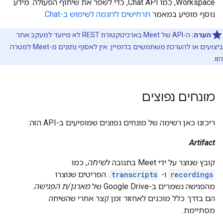
Workspace, כמו Chat API, כדי לשפר את שיתוף הפעולה. מידע
נוסף מופיע במאמר
תרחישים לדוגמה לשימוש ב-Chat
.
הערה:
ה-API של Meet בארכיטקטורת REST לא מיועד למעקב אחר
ביצועים או להערכת משתמשים בדומיין. אין לאסוף נתונים מ-Meet למטרה
הזו.
מונחים נפוצים
ריכזנו כאן רשימה של מונחים נפוצים שמופיעים ב-API הזה:
Artifact
קובץ שנוצר על ידי Meet בתגובה ל
שיחה
, כמו
recordings
ו-
transcripts
. הפריטים שנוצרו
מהפגישה נשמרים ב-Google Drive של
מארגן/ת הפגישה
.
הם בדרך כלל מוכנים לאחזור זמן קצר אחרי שהשיחה
מסתיימת.