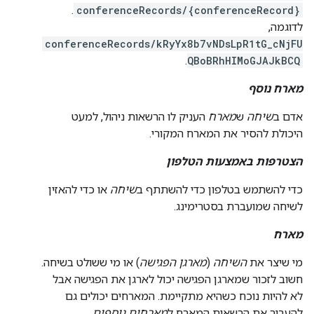
.
conferenceRecords/{conferenceRecord}
לדוגמה,
conferenceRecords/kRyYx8b7vNDsLpR1tG_cNjFU
.
QBoBRhHIMoGJAJkBCQ
מארח נוסף
אדם ב
שיחה
ש
מארח
העניק לו הרשאות ניהול, למעט
היכולת להסיר את המארח המקורי.
הצטרפות באמצעות הטלפון
כדי להשתמש בטלפון כדי להשתתף ב
שיחה
או כדי להאזין
לשיחה שמועברת בסטרימינג.
מארח
מי שיצר את
השיחה
(
מארגן הפגישה
) או מי ששולט בשיחה.
חשוב לזכור שמארגן הפגישה יכול לארגן את הפגישה אבל
לא להיות נוכח כשהיא מתקיימת. המארחים יכולים גם
להעביר את הרשאות המארח ל
מארחים נוספים
.