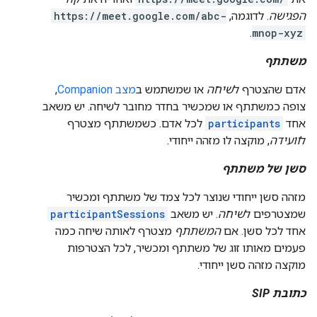
הפגישה
. לדוגמה,
https://meet.google.com/abc-
.
mnop-xyz
משתתף
אדם שהצטרף ל
שיחה
או שמשתמש ב
מצב Companion
,
צופה כמשתתף או שמכשיר בחדר מחובר לשיחה. יש משאב
אחד
participants
לכל אדם. כשמשתתף מצטרף
ל
וועידה
, מוקצה לו מזהה ייחודי.
סשן של משתתף
מזהה סשן ייחודי שנוצר לכל צמד של משתתף ומכשיר
שמצטרפים ל
שיחה
. יש משאב
participantSessions
אחד לכל סשן. אם
המשתתף
מצטרף לאותה שיחה כמה
פעמים מאותו זוג של משתתף ומכשיר, לכל הצטרפות
מוקצה מזהה סשן ייחודי.
כתובת SIP