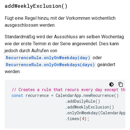
add
Weekly
Exclusion(
)
Fügt eine Regel hinzu, mit der Vorkommen wöchentlich
ausgeschlossen werden.
Standardmäßig wird der Ausschluss am selben Wochentag
wie der erste Termin in der Serie angewendet. Dies kann
jedoch durch Aufrufen von
RecurrenceRule.onlyOnWeekday(day)
oder
RecurrenceRule.onlyOnWeekdays(days)
geändert
werden.
// Creates a rule that recurs every day except the 
const
recurrence
=
CalendarApp
.
newRecurrence
()
.
addDailyRule
()
.
addWeeklyExclusion
()
.
onlyOnWeekday
(
CalendarApp
.
.
times
(
4
);