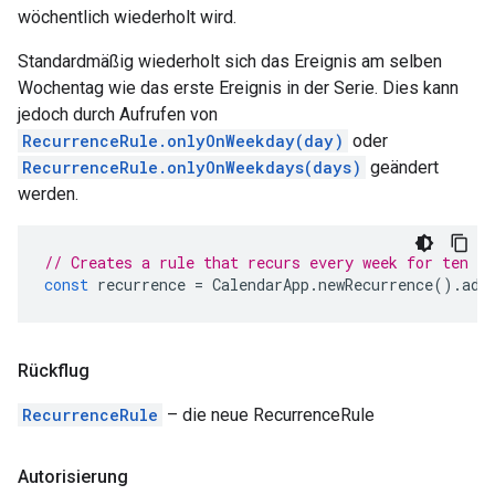
wöchentlich wiederholt wird.
Standardmäßig wiederholt sich das Ereignis am selben
Wochentag wie das erste Ereignis in der Serie. Dies kann
jedoch durch Aufrufen von
RecurrenceRule.onlyOnWeekday(day)
oder
RecurrenceRule.onlyOnWeekdays(days)
geändert
werden.
// Creates a rule that recurs every week for ten we
const
recurrence
=
CalendarApp
.
newRecurrence
().
add
Rückflug
RecurrenceRule
– die neue RecurrenceRule
Autorisierung