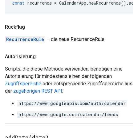
const
recurrence
=
CalendarApp
.
newRecurrence
().
add
Rückflug
RecurrenceRule
– die neue RecurrenceRule
Autorisierung
Scripts, die diese Methode verwenden, benötigen eine
Autorisierung für mindestens einen der folgenden
Zugriffsbereiche
oder entsprechende Zugriffsbereiche aus
der
zugehörigen REST API
:
https://www.googleapis.com/auth/calendar
https://www.google.com/calendar/feeds
addDate(
date)