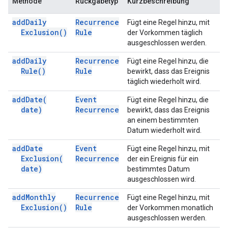
Methode
Rückgabetyp
Kurzbeschreibung
add
Daily
Recurrence
Fügt eine Regel hinzu, mit
Exclusion(
)
Rule
der Vorkommen täglich
ausgeschlossen werden.
add
Daily
Recurrence
Fügt eine Regel hinzu, die
Rule(
)
Rule
bewirkt, dass das Ereignis
täglich wiederholt wird.
add
Date(
Event
Fügt eine Regel hinzu, die
date)
Recurrence
bewirkt, dass das Ereignis
an einem bestimmten
Datum wiederholt wird.
add
Date
Event
Fügt eine Regel hinzu, mit
Exclusion(
Recurrence
der ein Ereignis für ein
date)
bestimmtes Datum
ausgeschlossen wird.
add
Monthly
Recurrence
Fügt eine Regel hinzu, mit
Exclusion(
)
Rule
der Vorkommen monatlich
ausgeschlossen werden.