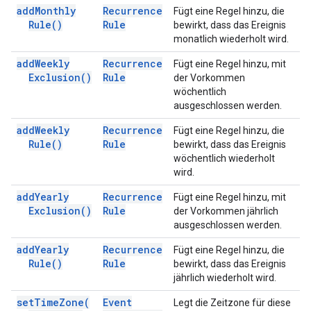
add
Monthly
Recurrence
Fügt eine Regel hinzu, die
Rule(
)
Rule
bewirkt, dass das Ereignis
monatlich wiederholt wird.
add
Weekly
Recurrence
Fügt eine Regel hinzu, mit
Exclusion(
)
Rule
der Vorkommen
wöchentlich
ausgeschlossen werden.
add
Weekly
Recurrence
Fügt eine Regel hinzu, die
Rule(
)
Rule
bewirkt, dass das Ereignis
wöchentlich wiederholt
wird.
add
Yearly
Recurrence
Fügt eine Regel hinzu, mit
Exclusion(
)
Rule
der Vorkommen jährlich
ausgeschlossen werden.
add
Yearly
Recurrence
Fügt eine Regel hinzu, die
Rule(
)
Rule
bewirkt, dass das Ereignis
jährlich wiederholt wird.
set
Time
Zone(
Event
Legt die Zeitzone für diese