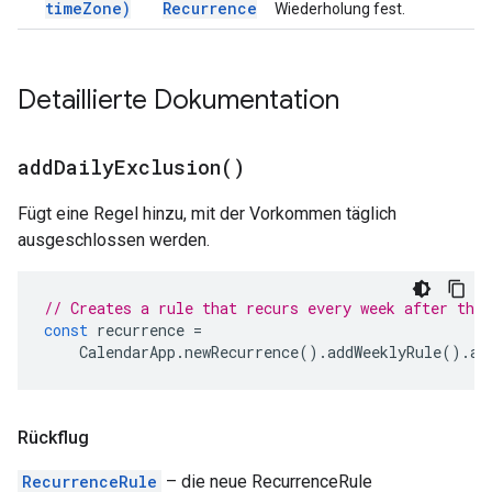
time
Zone)
Recurrence
Wiederholung fest.
Detaillierte Dokumentation
add
Daily
Exclusion(
)
Fügt eine Regel hinzu, mit der Vorkommen täglich
ausgeschlossen werden.
// Creates a rule that recurs every week after the 
const
recurrence
=
CalendarApp
.
newRecurrence
().
addWeeklyRule
().
ad
Rückflug
RecurrenceRule
– die neue RecurrenceRule