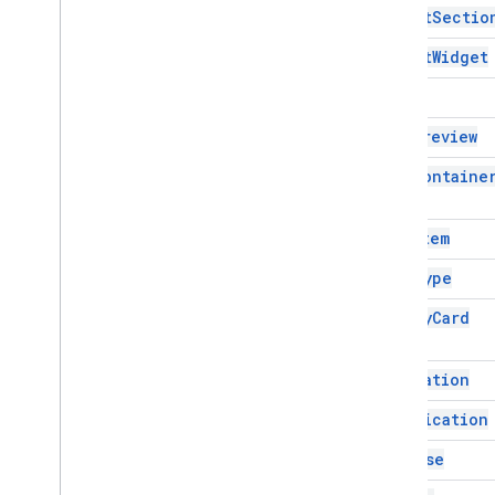
Insert
Sectio
Update
Draft
Action
Response
Builder
Insert
Widget
Actualizar borradores de
acciones de destinatarios
Link
Actualizar Accióndelcuerpo
Actualizar borradores de
Link
Preview
acciones de destinatarios
List
Containe
Update
Draft
Subject
Action
Acción Update
To
Recipients
Action
List
Item
Update
Inline
Preview
Action
Update
Message
Action
List
Type
Update
Widget
Modify
Card
Value
Metadata
Variable
Data
Navigation
Workflow
Action
Workflow
Text
Format
Notification
Workflow
Validation
Error
Action
On
Close
Enums