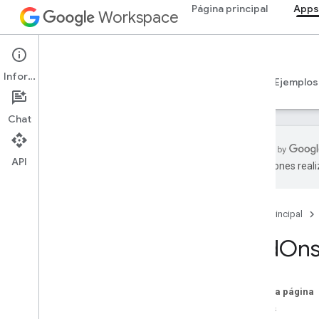
Página principal
Apps
Workspace
Apps Script
Información
Descripción general
Guías
Referencia
Ejemplos
Chat
API
traducciones real
Descripción general
Página principal
Servicios de Google Workspace
Consola del administrador
Add
Ons
Calendar
Chat
Documentos
En esta página
Drive
Clases