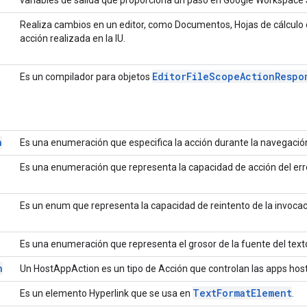
Realiza cambios en un editor, como Documentos, Hojas de cálculo 
acción realizada en la IU.
Editor
File
Scope
Action
Respo
Es un compilador para objetos
n
Es una enumeración que especifica la acción durante la navegació
Es una enumeración que representa la capacidad de acción del err
Es un enum que representa la capacidad de reintento de la invocac
Es una enumeración que representa el grosor de la fuente del texto
n
Un HostAppAction es un tipo de Acción que controlan las apps host 
Text
Format
Element
Es un elemento Hyperlink que se usa en
.