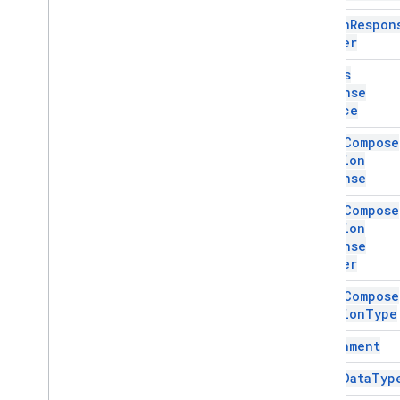
Información sobre la ejecución de la
Action
Respon
secuencia de comandos
Builder
Recursos del proyecto de
Add
Ons
secuencia de comandos
Response
Activadores y eventos de
Service
automatización
Manifiesto
Addon
Compose
Ui
Action
Cuotas y límites
Response
Complementos de Google
Addon
Compose
Workspace
Ui
Action
Servicios
Response
Respuesta de complementos
Builder
Descripción general
Addon
Compose
Add
Ons
Response
Service
Ui
Action
Type
Clases
Attachment
Accessory
Widget
Basic
Data
Typ
Acción
Acción de respuesta