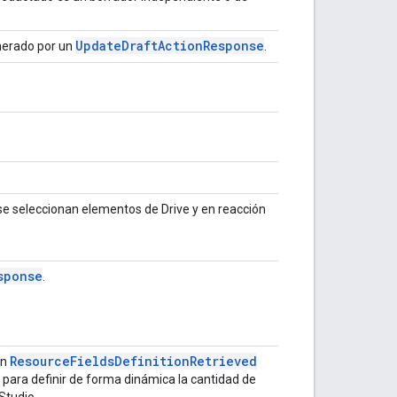
Update
Draft
Action
Response
enerado por un
.
e seleccionan elementos de Drive y en reacción
sponse
.
Resource
Fields
Definition
Retrieved
un
para definir de forma dinámica la cantidad de
Studio.