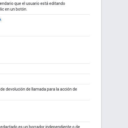
endario que el usuario está editando
lic en un botón.
e
.
de devolución de llamada para la acción de
o redactado es un borrador independiente o de