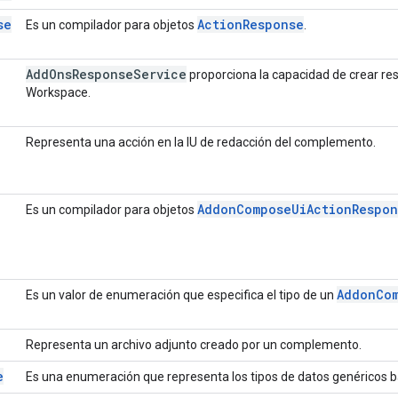
se
Action
Response
Es un compilador para objetos
.
Add
Ons
Response
Service
proporciona la capacidad de crear r
Workspace.
Representa una acción en la IU de redacción del complemento.
Addon
Compose
Ui
Action
Respon
Es un compilador para objetos
Addon
Co
Es un valor de enumeración que especifica el tipo de un
Representa un archivo adjunto creado por un complemento.
e
Es una enumeración que representa los tipos de datos genéricos b