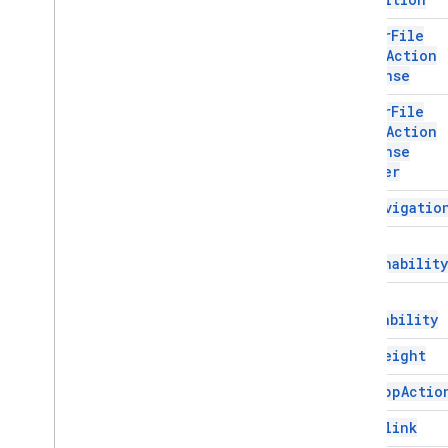
Render
Action
Builder
Editor
File
Resource
Data
Scope
Action
Resource
Field
Response
Resource
Fields
Definition
Editor
File
Retrieved
Action
Scope
Action
Resource
Retrieved
Action
Response
Resource
Type
Builder
Return
Element
Error
Action
End
Navigatio
Return
Output
Variables
Action
Save
Workflow
Action
Error
Styled
Text
Actionability
Text
Format
Chip
Error
Text
Format
Element
Retryability
Text
Format
Icon
Tiempos de entrada
Font
Weight
Acción universal
Host
App
Actio
Universal
Action
Response
Builder
Actualizar borrador de acciones
Hyperlink
de acción