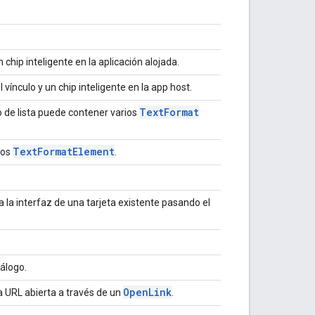
chip inteligente en la aplicación alojada.
 vínculo y un chip inteligente en la app host.
Text
Format
 de lista puede contener varios
Text
Format
Element
ios
.
 la interfaz de una tarjeta existente pasando el
iálogo.
Open
Link
 URL abierta a través de un
.