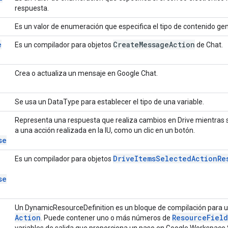
respuesta.
Es un valor de enumeración que especifica el tipo de contenido g
e
Create
Message
Action
Es un compilador para objetos
de Chat.
Crea o actualiza un mensaje en Google Chat.
Se usa un DataType para establecer el tipo de una variable.
Representa una respuesta que realiza cambios en Drive mientras s
a una acción realizada en la IU, como un clic en un botón.
se
Drive
Items
Selected
Action
Re
Es un compilador para objetos
se
Un DynamicResourceDefinition es un bloque de compilación para 
Action
Resource
Field
. Puede contener uno o más números de
variables de salida que proporciona un paso en Google Workspace 