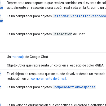
t
Representa una respuesta que realiza cambios en el evento de cal
se
actualmente en reacción a una acción realizada en la IU, como un c
t
Calendar
Event
Action
Respons
Es un compilador para objetos
se
Data
Action
Es un compilador para objetos
de Chat.
Un
mensaje
de Google Chat
Objeto Color que representa un color en el espacio de color RGBA.
n
Es el objeto de respuesta que se puede devolver desde un método 
redacción en un
complemento de Gmail
.
n
Compose
Action
Response
Es un compilador para objetos
.
l
Es un valor de enumeración que especifica si el correo electrónic