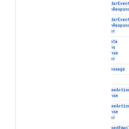
Calendar
Even
Action
Response
Builder
.
Action
Respon
Addon
Compose
Ui
Action
Response
Calendar
Even
Action
Respon
Addon
Compose
Ui
Action
Response
Builder
Builder
Archivo adjunto
Chat
Data
Evento de Calendar
Action
Action
Actions
Calendar
Event
Action
Response
Response
Builder
Builder
Chat
Data
Actions
Response
Builder
Chat
Message
Chat
Message
Color
Color
Compose
Action
Response
Compose
Actio
Compose
Action
Response
Builder
Response
Create
Message
Action
Data
Actions
Response
Compose
Actio
Data
Type
Response
Builder
Respuesta de Drive
Items
Selected
Drive
Items
Selected
Action
Composed
Emai
Response
Builder