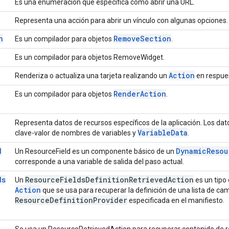
Es una enumeración que especifica cómo abrir una URL.
Representa una acción para abrir un vínculo con algunas opciones.
n
Remove
Section
Es un compilador para objetos
.
Es un compilador para objetos RemoveWidget.
Action
Renderiza o actualiza una tarjeta realizando un
en respues
Render
Action
Es un compilador para objetos
.
Representa datos de recursos específicos de la aplicación. Los da
Variable
Data
clave-valor de nombres de variables y
.
d
Dynamic
Resou
Un ResourceField es un componente básico de un
corresponde a una variable de salida del paso actual.
ds
Resource
Fields
Definition
Retrieved
Action
Un
es un tipo
Action
que se usa para recuperar la definición de una lista de ca
Resource
Definition
Provider
especificada en el manifiesto.
Se usa un ResourceRetrievedAction para recuperar contenido de r