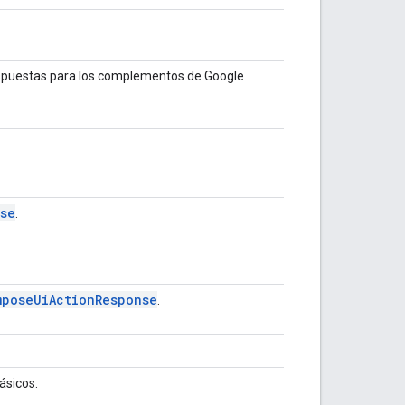
espuestas para los complementos de Google
se
.
mpose
Ui
Action
Response
.
ásicos.