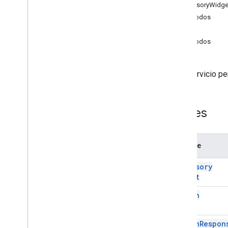
Formularios
AccessoryWidge
Gmail
Métodos
Hojas de cálculo
Action
Presentaciones
Métodos
Lugar de trabajo
Más
.
.
.
Este servicio p
Otros servicios de Google
Google Analytics
Clases
Google Maps
Google Translate
Vertex AI
Nombre
You
Tube
Más
.
.
.
Accessory
Widget
Servicios de servicios públicos
Action
Conexiones de base de datos de API
Usabilidad y optimización de datos
Contenido &HTML
Action
Respon