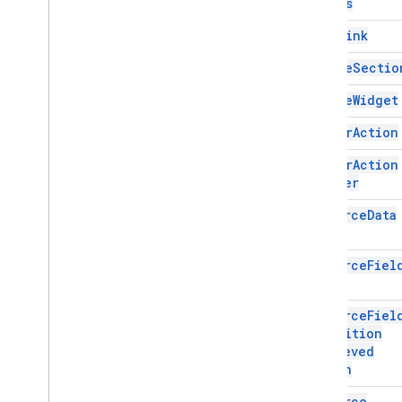
Open
As
Addon
Compose
Ui
Action
Type
Basic
Data
Type
Open
Link
Tipo de correo electrónico
redactado
Remove
Sectio
Content
Type
Remove
Widget
End
Navigation
Error
Actionability
Render
Action
Error
Retryability
Render
Action
Font
Weight
Builder
List
Type
Al cierre
Resource
Data
Open
A
Send
Status
Resource
Fiel
Text
Style
Tipo de cuerpo del borrador de
actualización
Resource
Fiel
Definition
Validation
Error
Severity
Retrieved
Tarjeta
Action
Conferencias
Manifiesto
Resource