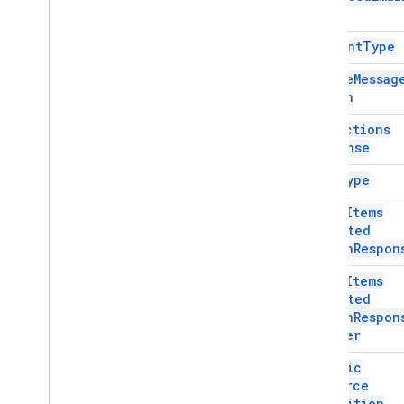
Type
Dynamic
Resource
Definition
Editor
File
Scope
Action
Response
Content
Type
Editor
File
Scope
Action
Response
Create
Messag
Builder
Action
Host
App
Action
Hipervínculo
Data
Actions
Insert
Section
Response
Insert
Widget
Data
Type
Vínculo
Vista previa del vínculo
Drive
Items
Selected
List
Container
Action
Respon
List
Item
Modify
Card
Drive
Items
Navegación
Selected
Action
Respon
Notificación
Builder
Vínculo abierto
Remove
Section
Dynamic
Remove
Widget
Resource
Definition
Render
Action