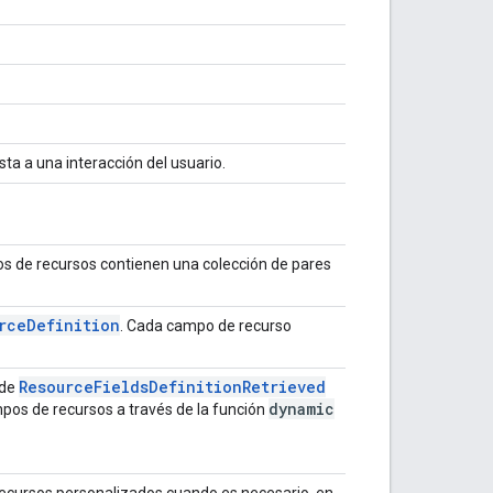
ta a una interacción del usuario.
tos de recursos contienen una colección de pares
rce
Definition
. Cada campo de recurso
Resource
Fields
Definition
Retrieved
 de
dynamic
mpos de recursos a través de la función
ecursos personalizados cuando es necesario, en