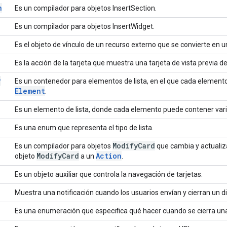
n
Es un compilador para objetos InsertSection.
Es un compilador para objetos InsertWidget.
Es el objeto de vínculo de un recurso externo que se convierte en un 
Es la acción de la tarjeta que muestra una tarjeta de vista previa del
r
Es un contenedor para elementos de lista, en el que cada elemento
Element
.
Es un elemento de lista, donde cada elemento puede contener var
Es una enum que representa el tipo de lista.
Modify
Card
Es un compilador para objetos
que cambia y actualiza
Modify
Card
Action
objeto
a un
.
Es un objeto auxiliar que controla la navegación de tarjetas.
Muestra una notificación cuando los usuarios envían y cierran un d
Es una enumeración que especifica qué hacer cuando se cierra una