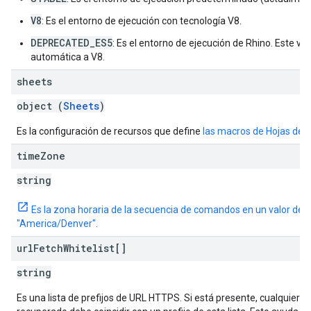
V8
: Es el entorno de ejecución con tecnología V8.
DEPRECATED_ES5
: Es el entorno de ejecución de Rhino. Este va
automática a V8.
sheets
object (
Sheets
)
Es la configuración de recursos que define
las macros de Hojas de c
time
Zone
string
Es la zona horaria de la secuencia de comandos en un valor de 
"America/Denver".
url
Fetch
Whitelist[]
string
Es una lista de prefijos de URL HTTPS. Si está presente, cualquier 