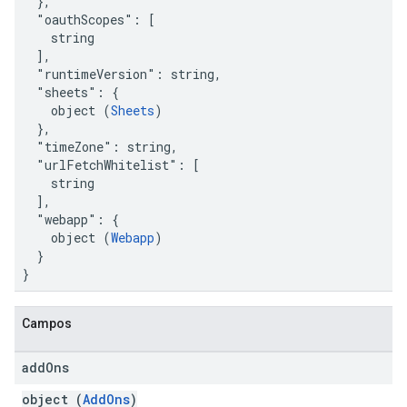
  },

  "oauthScopes": [

    string

  ],

  "runtimeVersion": string,

  "sheets": {

    object (
Sheets
)

  },

  "timeZone": string,

  "urlFetchWhitelist": [

    string

  ],

  "webapp": {

    object (
Webapp
)

  }

}
Campos
add
Ons
object (
AddOns
)