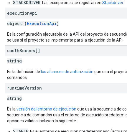
STACKDRIVER
: Las excepciones se registran en
Stackdriver
.
execution
Api
object (
ExecutionApi
)
Es la configuración ejecutable de la API del proyecto de secuencia
se usa si el proyecto se implementa para la ejecución de la API.
oauth
Scopes[]
string
Es la definición de
los alcances de autorización
que usa el proyecto
comandos.
runtime
Version
string
Es la
versión del entorno de ejecución
que usa la secuencia de coman
secuencia de comandos usa el entorno de ejecución predeterminad
opciones válidas incluyen lo siguiente:
STABLE
: Es el entorno de ejecución predeterminado (actualmen