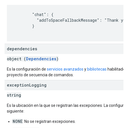
        "chat": {

          "addToSpaceFallbackMessage": "Thank you
        }

dependencies
object (
Dependencies
)
Es la configuración de
servicios avanzados
y
bibliotecas
habilitados 
proyecto de secuencia de comandos.
exception
Logging
string
Es la ubicación en la que se registran las excepciones. La configuraci
siguiente:
NONE
: No se registran excepciones.