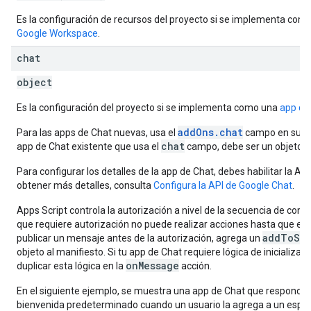
Es la configuración de recursos del proyecto si se implementa com
Google Workspace
.
chat
object
Es la configuración del proyecto si se implementa como una
app de
addOns.chat
Para las apps de Chat nuevas, usa el
campo en su lu
chat
app de Chat existente que usa el
campo, debe ser un objeto v
Para configurar los detalles de la app de Chat, debes habilitar la AP
obtener más detalles, consulta
Configura la API de Google Chat
.
Apps Script controla la autorización a nivel de la secuencia de co
que requiere autorización no puede realizar acciones hasta que el u
addToSpa
publicar un mensaje antes de la autorización, agrega un
objeto al manifiesto. Si tu app de Chat requiere lógica de inicializac
onMessage
duplicar esta lógica en la
acción.
En el siguiente ejemplo, se muestra una app de Chat que responde
bienvenida predeterminado cuando un usuario la agrega a un espac