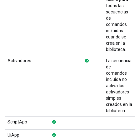
todas las
secuencias
de
comandos
incluidas
cuando se
crea en la
biblioteca.
Activadores
La secuencia
de
comandos
incluida no
activa los
activadores
simples
creados en la
biblioteca.
ScriptApp
UiApp