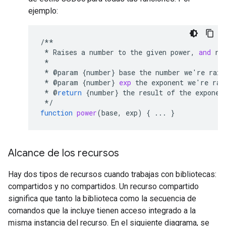
ejemplo:
/**
*
Raises
a
number
to
the
given
power
,
and
re
*
*
@
param
{
number
}
base
the
number
we
'
re
rais
*
@
param
{
number
}
exp
the
exponent
we
'
re
rai
*
@
return
{
number
}
the
result
of
the
exponen
*/
function
power
(
base, exp
)
{
...
}
Alcance de los recursos
Hay dos tipos de recursos cuando trabajas con bibliotecas:
compartidos y no compartidos. Un recurso compartido
significa que tanto la biblioteca como la secuencia de
comandos que la incluye tienen acceso integrado a la
misma instancia del recurso. En el siguiente diagrama, se