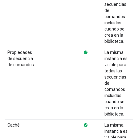
secuencias
de
comandos
incluidas
cuando se
crea en la
biblioteca.
Propiedades
La misma
de secuencia
instancia es
de comandos
visible para
todas las
secuencias
de
comandos
incluidas
cuando se
crea en la
biblioteca.
Caché
La misma
instancia es
visible para