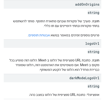
add
On
Origins
string
חובה.
מערך של מקורות שבהם מתארח התוסף. מותר להשתמש
בתתי-מקורות ובתתי-דומיינים עם תו כללי.
פרטים נוספים זמינים במאמר בנושא
אבטחת תוספים
.
logo
Url
string
חובה.
כתובת URL ספציפית של הלוגו ב-Meet. הלוגו הזה מופיע בכל
מקום ב-Meet. אם משמיטים את הארגומנט הזה, הלוגו שמוגדר
כברירת מחדל הוא הלוגו של הקטע המשותף.
dark
Mode
Logo
Url
string
אופציונלי. כתובת URL ספציפית של הלוגו במצב כהה.