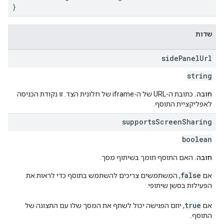
}
שדות
side
Panel
Url
string
חובה.
כתובת ה-URL של ה-iframe של חלונית הצד. זו נקודת הכניסה
לאפליקציית התוסף.
supports
Screen
Sharing
boolean
חובה.
האם התוסף תומך בשיתוף מסך.
false
אם
, המשתמשים צריכים להשתמש בתוסף כדי לראות את
הפעילות בסשן שיתופי.
true
אם
, יוזם הפגישה יכול לשתף את המסך שלו עם התצוגה של
התוסף.