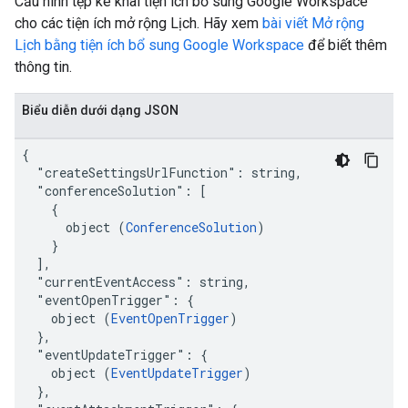
Cấu hình tệp kê khai tiện ích bổ sung Google Workspace
cho các tiện ích mở rộng Lịch. Hãy xem
bài viết Mở rộng
Lịch bằng tiện ích bổ sung Google Workspace
để biết thêm
thông tin.
Biểu diễn dưới dạng JSON
{

  "createSettingsUrlFunction": string,

  "conferenceSolution": [

    {

      object (
ConferenceSolution
)

    }

  ],

  "currentEventAccess": string,

  "eventOpenTrigger": {

    object (
EventOpenTrigger
)

  },

  "eventUpdateTrigger": {

    object (
EventUpdateTrigger
)

  },
