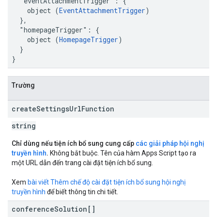
  "eventAttachmentTrigger": {

    object (
EventAttachmentTrigger
)

  },

  "homepageTrigger": {

    object (
HomepageTrigger
)

  }

}
Trường
create
Settings
Url
Function
string
Chỉ dùng nếu tiện ích bổ sung cung cấp
các giải pháp hội nghị
truyền hình
.
Không bắt buộc. Tên của hàm Apps Script tạo ra
một URL dẫn đến trang cài đặt tiện ích bổ sung.
Xem
bài viết Thêm chế độ cài đặt tiện ích bổ sung hội nghị
truyền hình
để biết thông tin chi tiết.
conference
Solution[]