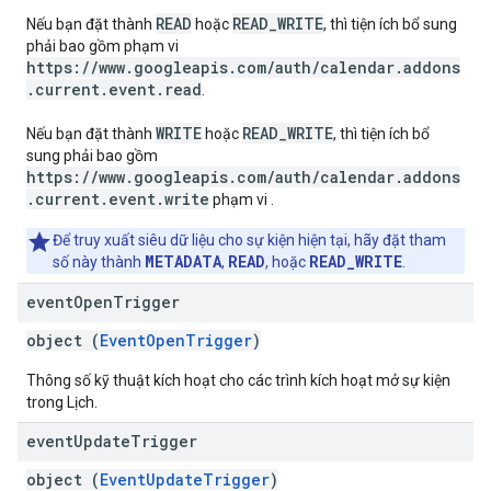
READ
READ_WRITE
Nếu bạn đặt thành
hoặc
, thì tiện ích bổ sung
phải bao gồm phạm vi
https://www.googleapis.com/auth/calendar.addons
.current.event.read
.
WRITE
READ_WRITE
Nếu bạn đặt thành
hoặc
, thì tiện ích bổ
sung phải bao gồm
https://www.googleapis.com/auth/calendar.addons
.current.event.write
phạm vi
.
Để truy xuất siêu dữ liệu cho sự kiện hiện tại, hãy đặt tham
METADATA
READ
READ_WRITE
số này thành
,
, hoặc
.
event
Open
Trigger
object (
EventOpenTrigger
)
Thông số kỹ thuật kích hoạt cho các trình kích hoạt mở sự kiện
trong Lịch.
event
Update
Trigger
object (
EventUpdateTrigger
)