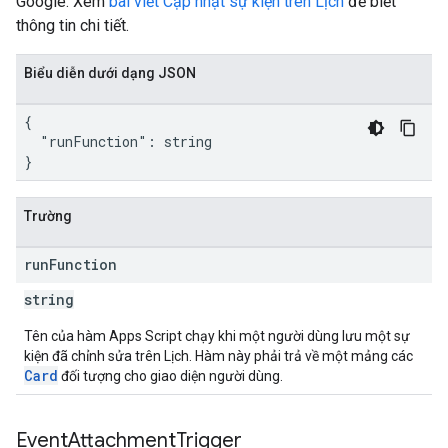
Google. Xem
bài viết Cập nhật sự kiện trên Lịch
để biết
thông tin chi tiết.
Biểu diễn dưới dạng JSON
{

  "runFunction": string

}
Trường
run
Function
string
Tên của hàm Apps Script chạy khi một người dùng lưu một sự
kiện đã chỉnh sửa trên Lịch. Hàm này phải trả về một mảng các
Card
đối tượng cho giao diện người dùng.
Event
Attachment
Trigger