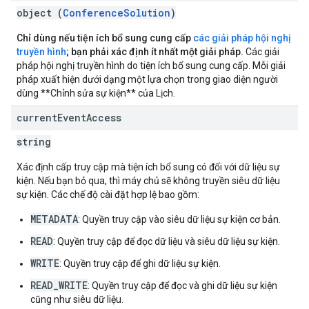
object (
ConferenceSolution
)
Chỉ dùng nếu tiện ích bổ sung cung cấp
các giải pháp hội nghị
truyền hình
; bạn phải xác định ít nhất một giải pháp.
Các giải
pháp hội nghị truyền hình do tiện ích bổ sung cung cấp. Mỗi giải
pháp xuất hiện dưới dạng một lựa chọn trong giao diện người
dùng **Chỉnh sửa sự kiện** của Lịch.
current
Event
Access
string
Xác định cấp truy cập mà tiện ích bổ sung có đối với dữ liệu sự
kiện. Nếu bạn bỏ qua, thì máy chủ sẽ không truyền siêu dữ liệu
sự kiện. Các chế độ cài đặt hợp lệ bao gồm:
METADATA
: Quyền truy cập vào siêu dữ liệu sự kiện cơ bản.
READ
: Quyền truy cập để đọc dữ liệu và siêu dữ liệu sự kiện.
WRITE
: Quyền truy cập để ghi dữ liệu sự kiện.
READ_WRITE
: Quyền truy cập để đọc và ghi dữ liệu sự kiện
cũng như siêu dữ liệu.