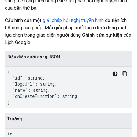
sung mở rộng Lịch bằng các giải pháp hội nghị truyền hình
của bên thứ ba.
Cấu hình của một
giải pháp hội nghị truyền hình
do tiện ích
bổ sung cung cấp. Mỗi giải pháp xuất hiện dưới dạng một
lựa chọn trong giao diện người dùng
Chỉnh sửa sự kiện
của
Lịch Google.
Biểu diễn dưới dạng JSON
{

  "id": string,

  "logoUrl": string,

  "name": string,

  "onCreateFunction": string

}
Trường
id