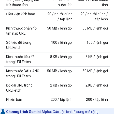
trữ thuộc tính
thuộc tính
tính
Điều kiện kích hoạt
20 / người dùng
20 / người dùng /
/ tập lệnh
tập lệnh
Kích thước phản hồi
50 MB / lệnh gọi
50 MB / lệnh gọi
tìm nạp URL
Số tiêu đề trong
100 / lệnh gọi
100 / lệnh gọi
URLFetch
Kích thước tiêu đề
8 KB / lệnh gọi
8 KB / lệnh gọi
trong URLFetch
Kích thước BÀI ĐĂNG
50 MB / lệnh gọi
50 MB / lệnh gọi
trong URLFetch
Độ dài URL trong
2 KB / lệnh gọi
2 KB / lệnh gọi
URLFetch
Phiên bản
200 / tập lệnh
200 / tập lệnh
Chương trình Gemini Alpha:
Các tiện ích bổ sung mở rộng