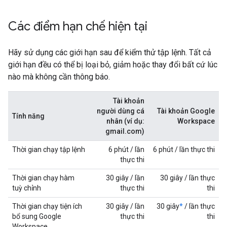
Các điểm hạn chế hiện tại
Hãy sử dụng các giới hạn sau để kiểm thử tập lệnh. Tất cả
giới hạn đều có thể bị loại bỏ, giảm hoặc thay đổi bất cứ lúc
nào mà không cần thông báo.
Tài khoản
người dùng cá
Tài khoản Google
Tính năng
nhân (ví dụ:
Workspace
gmail.com)
Thời gian chạy tập lệnh
6 phút / lần
6 phút / lần thực thi
thực thi
Thời gian chạy hàm
30 giây / lần
30 giây / lần thực
tuỳ chỉnh
thực thi
thi
Thời gian chạy tiện ích
30 giây / lần
30 giây
*
/ lần thực
bổ sung Google
thực thi
thi
Workspace