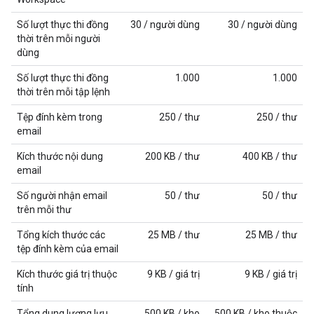
Số lượt thực thi đồng
30 / người dùng
30 / người dùng
thời trên mỗi người
dùng
Số lượt thực thi đồng
1.000
1.000
thời trên mỗi tập lệnh
Tệp đính kèm trong
250 / thư
250 / thư
email
Kích thước nội dung
200 KB / thư
400 KB / thư
email
Số người nhận email
50 / thư
50 / thư
trên mỗi thư
Tổng kích thước các
25 MB / thư
25 MB / thư
tệp đính kèm của email
Kích thước giá trị thuộc
9 KB / giá trị
9 KB / giá trị
tính
Tổng dung lượng lưu
500 KB / kho
500 KB / kho thuộc