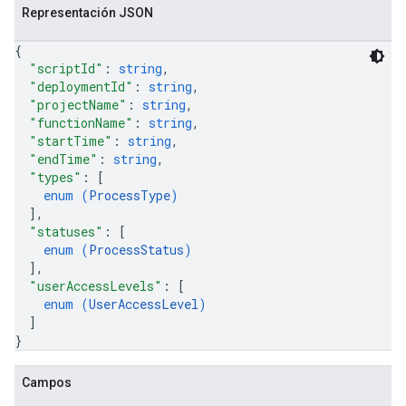
Representación JSON
{
"scriptId"
: 
string
,
"deploymentId"
: 
string
,
"projectName"
: 
string
,
"functionName"
: 
string
,
"startTime"
: 
string
,
"endTime"
: 
string
,
"types"
: 
[
enum (
ProcessType
)
]
,
"statuses"
: 
[
enum (
ProcessStatus
)
]
,
"userAccessLevels"
: 
[
enum (
UserAccessLevel
)
]
}
Campos