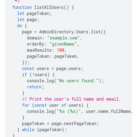
 */
function
listAllUsers
()
{
let
pageToken
;
let
page
;
do
{
page
=
AdminDirectory
.
Users
.
list
({
domain
:
"example.com"
,
orderBy
:
"givenName"
,
maxResults
:
100
,
pageToken
:
pageToken
,
});
const
users
=
page
.
users
;
if
(
!
users
)
{
console
.
log
(
"No users found."
);
return
;
}
// Print the user's full name and email.
for
(
const
user
of
users
)
{
console
.
log
(
"%s (%s)"
,
user
.
name
.
fullName
,
}
pageToken
=
page
.
nextPageToken
;
}
while
(
pageToken
);
}