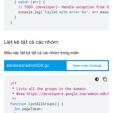
}
catch
(
err
)
{
// TODO (developer)- Handle exception from the
console
.
log
(
"Failed with error %s"
,
err
.
messag
}
}
Liệt kê tất cả các nhóm
Mẫu này liệt kê tất cả các nhóm trong miền.
advanced/adminSDK.gs
Xem trên GitHub
/**
 * Lists all the groups in the domain.
 * @see https://developers.google.com/admin-sdk/di
 */
function
listAllGroups
()
{
let
pageToken
;