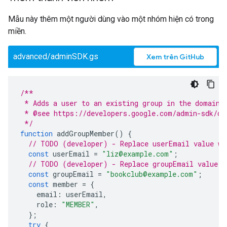
Mẫu này thêm một người dùng vào một nhóm hiện có trong
miền.
advanced/adminSDK.gs
Xem trên GitHub
/**
 * Adds a user to an existing group in the domain.
 * @see https://developers.google.com/admin-sdk/di
 */
function
addGroupMember
()
{
// TODO (developer) - Replace userEmail value wi
const
userEmail
=
"liz@example.com"
;
// TODO (developer) - Replace groupEmail value w
const
groupEmail
=
"bookclub@example.com"
;
const
member
=
{
email
:
userEmail
,
role
:
"MEMBER"
,
};
try
{