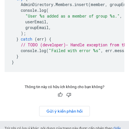
AdminDirectory
.
Members
.
insert
(
member
,
groupEma
console
.
log
(
"User %s added as a member of group %s."
,
userEmail
,
groupEmail
,
);
}
catch
(
err
)
{
// TODO (developer)- Handle exception from the
console
.
log
(
"Failed with error %s"
,
err
.
messag
}
}
Thông tin này có hữu ích không cho bạn không?
Gửi ý kiến phản hồi
Trừ phi có lưu ý khác, nội dung của trang này được cấp phép theo
Giấy