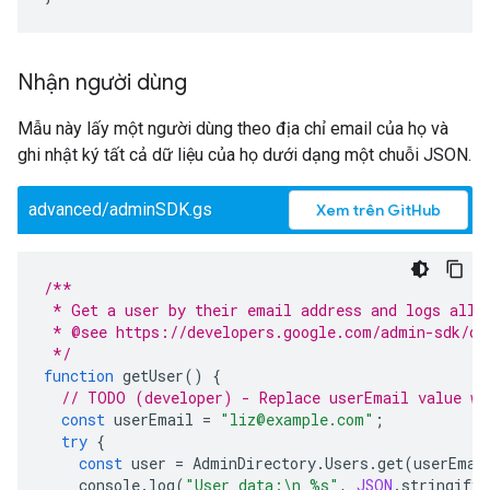
Nhận người dùng
Mẫu này lấy một người dùng theo địa chỉ email của họ và
ghi nhật ký tất cả dữ liệu của họ dưới dạng một chuỗi JSON.
advanced/adminSDK.gs
Xem trên GitHub
/**
 * Get a user by their email address and logs all 
 * @see https://developers.google.com/admin-sdk/di
 */
function
getUser
()
{
// TODO (developer) - Replace userEmail value wi
const
userEmail
=
"liz@example.com"
;
try
{
const
user
=
AdminDirectory
.
Users
.
get
(
userEmai
console
.
log
(
"User data:\n %s"
,
JSON
.
stringify
(