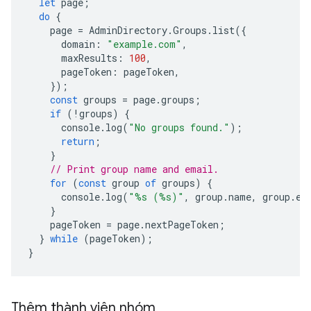
let
page
;
do
{
page
=
AdminDirectory
.
Groups
.
list
({
domain
:
"example.com"
,
maxResults
:
100
,
pageToken
:
pageToken
,
});
const
groups
=
page
.
groups
;
if
(
!
groups
)
{
console
.
log
(
"No groups found."
);
return
;
}
// Print group name and email.
for
(
const
group
of
groups
)
{
console
.
log
(
"%s (%s)"
,
group
.
name
,
group
.
em
}
pageToken
=
page
.
nextPageToken
;
}
while
(
pageToken
);
}
Thêm thành viên nhóm