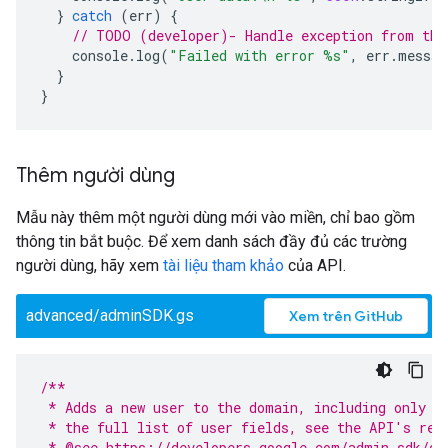
}
catch
(
err
)
{
// TODO (developer)- Handle exception from the
console
.
log
(
"Failed with error %s"
,
err
.
messag
}
}
Thêm người dùng
Mẫu này thêm một người dùng mới vào miền, chỉ bao gồm
thông tin bắt buộc. Để xem danh sách đầy đủ các trường
người dùng, hãy xem
tài liệu tham khảo
của API.
advanced/adminSDK.gs
Xem trên GitHub
/**
 * Adds a new user to the domain, including only t
 * the full list of user fields, see the API's ref
 * @see https://developers.google.com/admin-sdk/di