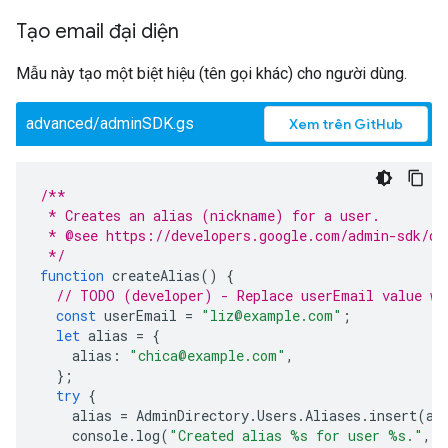
Tạo email đại diện
Mẫu này tạo một biệt hiệu (tên gọi khác) cho người dùng.
advanced/adminSDK.gs
Xem trên GitHub
/**
 * Creates an alias (nickname) for a user.
 * @see https://developers.google.com/admin-sdk/di
 */
function
createAlias
()
{
// TODO (developer) - Replace userEmail value wi
const
userEmail
=
"liz@example.com"
;
let
alias
=
{
alias
:
"chica@example.com"
,
};
try
{
alias
=
AdminDirectory
.
Users
.
Aliases
.
insert
(
al
console
.
log
(
"Created alias %s for user %s."
,
a