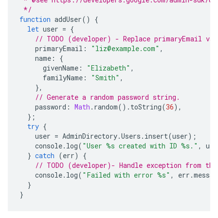
 */
function
addUser
()
{
let
user
=
{
// TODO (developer) - Replace primaryEmail val
primaryEmail
:
"liz@example.com"
,
name
:
{
givenName
:
"Elizabeth"
,
familyName
:
"Smith"
,
},
// Generate a random password string.
password
:
Math
.
random
().
toString
(
36
),
};
try
{
user
=
AdminDirectory
.
Users
.
insert
(
user
);
console
.
log
(
"User %s created with ID %s."
,
use
}
catch
(
err
)
{
// TODO (developer)- Handle exception from the
console
.
log
(
"Failed with error %s"
,
err
.
messag
}
}