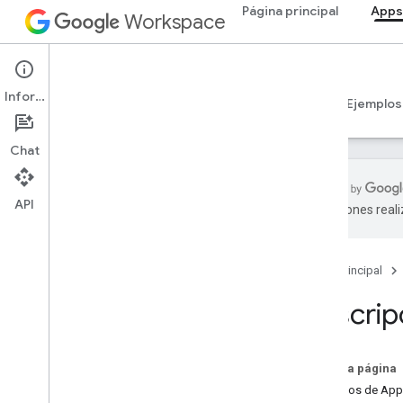
Página principal
Apps
Workspace
Apps Script
Información
Descripción general
Guías
Referencia
Ejemplos
Chat
API
traducciones real
Descripción general
Página principal
Servicios de Google Workspace
Consola del administrador
Descripc
Calendar
Chat
Documentos
En esta página
Drive
Servicios de App