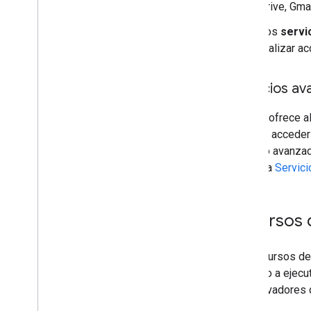
Drive, Gma
Información sobre la ejecución de la
secuencia de comandos
Los
servic
realizar a
Recursos del proyecto de
secuencia de comandos
Activadores y eventos de
Servicios a
automatización
Manifiesto
Google ofrece a
Cuotas y límites
permite acceder
servicio avanzad
Complementos de Google
consulta
Servic
Workspace
Servicios
Manifiesto
Recursos 
API de complementos
API de Apps Script
Los recursos de
v1
ayudarlo a ejecu
Bibliotecas cliente
los activadores 