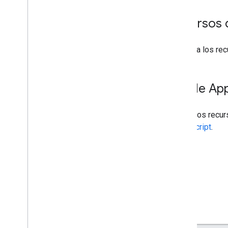
Recursos 
Consulta los re
API de App
Usa estos recur
Apps Script
.