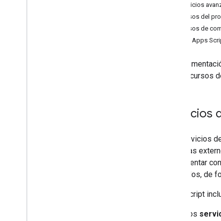
Formularios
Servicios ava
Gmail
Recursos del pr
Hojas de cálculo
Recursos de co
Presentaciones
API de Apps Scri
Lugar de trabajo
Más
.
.
.
La documentació
y los recursos d
Otros servicios de Google
Google Analytics
Google Maps
Servicios 
Google Translate
Vertex AI
Los servicios d
You
Tube
sistemas externo
Más
.
.
.
implementar con
asociados, de f
Servicios de servicios públicos
Conexiones de base de datos de API
Apps Script incl
Usabilidad y optimización de datos
Los
servi
Contenido &HTML