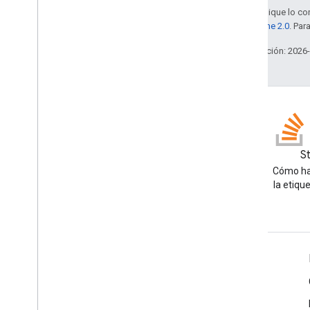
Salvo que se indique lo con
la
licencia Apache 2.0
. Par
Última actualización: 2026
Blog
S
Lea el blog de Google
Cómo ha
Workspace Developers
la etiqu
Google Workspace for Developers
Descripción general de la plataforma
Productos para desarrolladores