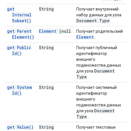
get
String
Получает внутренний
Internal
набор данных для узла
Subset(
)
Document Type
.
get Parent
Element
|
null
Получает родительский
Element(
)
Element
.
get Public
String
Получает публичный
Id(
)
идентификатор
внешнего
подмножества данных
Document
для узла
Type
.
get System
String
Получает системный
Id(
)
идентификатор
внешнего
подмножества данных
Document
для узла
Type
.
get
Value(
)
String
Получает текстовые