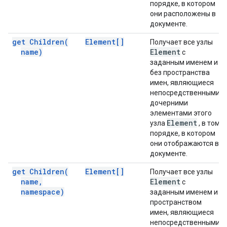
порядке, в котором
они расположены в
документе.
get
Children(
Element[]
Получает все узлы
name)
Element
с
заданным именем и
без пространства
имен, являющиеся
непосредственными
дочерними
элементами этого
Element
узла
, в том
порядке, в котором
они отображаются в
документе.
get
Children(
Element[]
Получает все узлы
name
,
Element
с
namespace)
заданным именем и
пространством
имен, являющиеся
непосредственными