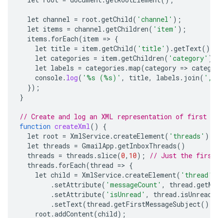
let
channel
=
root
.
getChild
(
'channel'
);
let
items
=
channel
.
getChildren
(
'item'
);
items
.
forEach
(
item
=
>
{
let
title
=
item
.
getChild
(
'title'
).
getText
();
let
categories
=
item
.
getChildren
(
'category'
);
let
labels
=
categories
.
map
(
category
=
>
catego
console
.
log
(
'%s (%s)'
,
title
,
labels
.
join
(
', 
});
}
// Create and log an XML representation of first 1
function
createXml
()
{
let
root
=
XmlService
.
createElement
(
'threads'
);
let
threads
=
GmailApp
.
getInboxThreads
()
threads
=
threads
.
slice
(
0
,
10
);
// Just the first
threads
.
forEach
(
thread
=
>
{
let
child
=
XmlService
.
createElement
(
'thread'
)
.
setAttribute
(
'messageCount'
,
thread
.
getMe
.
setAttribute
(
'isUnread'
,
thread
.
isUnread
(
.
setText
(
thread
.
getFirstMessageSubject
());
root
.
addContent
(
child
);