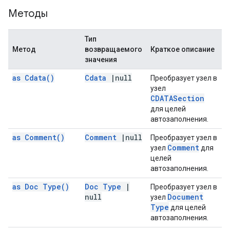
Методы
Тип
Метод
возвращаемого
Краткое описание
значения
as
Cdata(
)
Cdata
|
null
Преобразует узел в
узел
CDATASection
для целей
автозаполнения.
as
Comment(
)
Comment
|
null
Преобразует узел в
Comment
узел
для
целей
автозаполнения.
as Doc
Type(
)
Doc Type
|
Преобразует узел в
null
Document
узел
Type
для целей
автозаполнения.