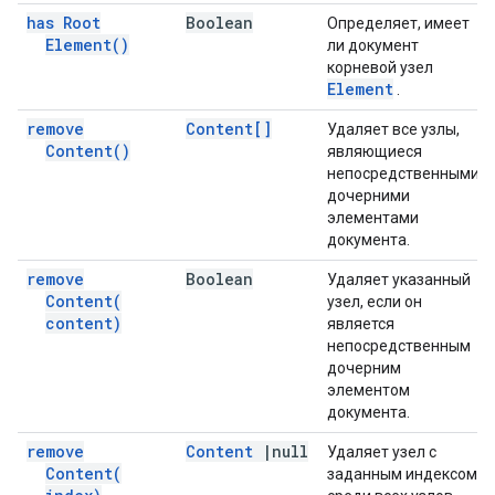
has Root
Boolean
Определяет, имеет
Element(
)
ли документ
корневой узел
Element
.
remove
Content[]
Удаляет все узлы,
Content(
)
являющиеся
непосредственными
дочерними
элементами
документа.
remove
Boolean
Удаляет указанный
Content(
узел, если он
content)
является
непосредственным
дочерним
элементом
документа.
remove
Content
|
null
Удаляет узел с
Content(
заданным индексом