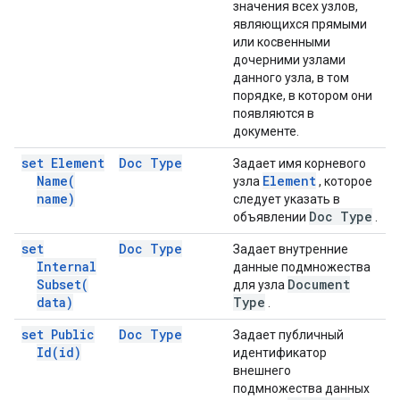
значения всех узлов,
являющихся прямыми
или косвенными
дочерними узлами
данного узла, в том
порядке, в котором они
появляются в
документе.
set Element
Doc Type
Задает имя корневого
Name(
Element
узла
, которое
name)
следует указать в
Doc Type
объявлении
.
set
Doc Type
Задает внутренние
Internal
данные подмножества
Subset(
Document
для узла
data)
Type
.
set Public
Doc Type
Задает публичный
Id(
id)
идентификатор
внешнего
подмножества данных