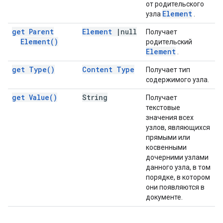
от родительского
Element
узла
.
get Parent
Element
|
null
Получает
Element(
)
родительский
Element
.
get
Type(
)
Content Type
Получает тип
содержимого узла.
get
Value(
)
String
Получает
текстовые
значения всех
узлов, являющихся
прямыми или
косвенными
дочерними узлами
данного узла, в том
порядке, в котором
они появляются в
документе.