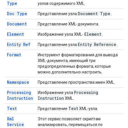
Type
узлов содержимого XML.
Doc Type
Document Type
Представление узла
.
Document
Представление XML-документа.
Element
Element
Изображение узла XML-
.
Entity Ref
Entity Reference
Представление узла
.
Format
Инструмент форматирования для вывода
XML-документа, имеющий три
предопределенных формата, которые
можно дополнительно настроить.
Namespace
Представление пространства имен XML.
Processing
Processing
Изображение узла
Instruction
Instruction
XML.
Text
Text
Представление
XML-узла.
Xml
Этот сервис позволяет скриптам
Service
анализировать, перемещаться по