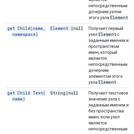
непосредственным
дочерним узлом
Element
этого узла
.
get
Child(
name
,
Element
|
null
Получает первый
namespace)
Element
узел
с
заданным именем и
пространством
имен, который
является
непосредственным
дочерним
элементом этого
Element
узла
.
get Child
Text(
String
|
null
Получает текстовое
name)
значение узла с
заданным именем и
без пространства
имен, если узел
является
непосредственным