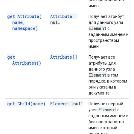
имен.
get
Attribute(
Attribute
|
Получает атрибут
name
,
null
для данного узла
namespace)
Element
с
заданным именем и
пространством
имен.
get
Attribute[]
Получает все
Attributes(
)
атрибуты для
данного узла
Element
в том
порядке, в котором
они указаны в
документе.
get
Child(
name)
Element
|
null
Получает первый
Element
узел
с
заданным именем и
без пространства
имен, который
является