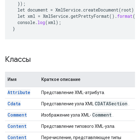
});
let
document
=
XmlService
.
createDocument
(
root
);
let
xml
=
XmlService
.
getPrettyFormat
().
format
(
d
console
.
log
(
xml
);
}
Классы
Имя
Краткое описание
Attribute
Представление XML-атрибута.
Cdata
CDATASection
Представление узла XML
.
Comment
Comment
Изображение узла XML-
.
Content
Представление типового XML-узла.
Content
Перечисление, представляющее типы