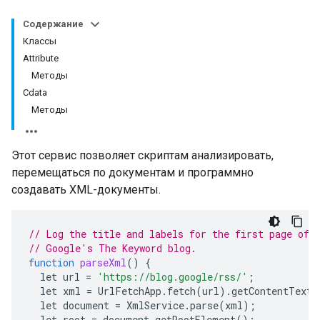
Содержание
Классы
Attribute
Методы
Cdata
Методы
Этот сервис позволяет скриптам анализировать,
перемещаться по документам и программно
создавать XML-документы.
// Log the title and labels for the first page of 
// Google's The Keyword blog.
function
parseXml
()
{
let
url
=
'https://blog.google/rss/'
;
let
xml
=
UrlFetchApp
.
fetch
(
url
).
getContentText
(
let
document
=
XmlService
.
parse
(
xml
);
let
root
=
document
.
getRootElement
();