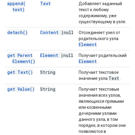
append(
Text
Добавляет заданный
text)
текст к любому
содержимому, уже
существующему в узле.
detach(
)
Content
|
null
Отсоединяет узел от
родительского узла
Element
.
get Parent
Element
|
null
Получает родительский
Element(
)
Element
.
get
Text(
)
String
Получает текстовое
Text
значение узла
.
get
Value(
)
String
Получает текстовые
значения всех узлов,
являющихся прямыми
или косвенными
дочерними узлами
данного узла, в том
порядке, в котором они
появляются в