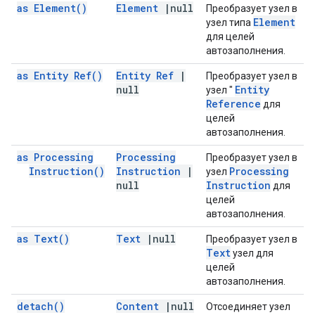
as
Element(
)
Element
|
null
Преобразует узел в
Element
узел типа
для целей
автозаполнения.
as Entity
Ref(
)
Entity Ref
|
Преобразует узел в
null
Entity
узел "
Reference
для
целей
автозаполнения.
as Processing
Processing
Преобразует узел в
Instruction(
)
Instruction
|
Processing
узел
null
Instruction
для
целей
автозаполнения.
as
Text(
)
Text
|
null
Преобразует узел в
Text
узел для
целей
автозаполнения.
detach(
)
Content
|
null
Отсоединяет узел