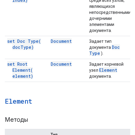
index)
среди всех узлов,
являющихся
непосредственными
дочерними
элементами
документа.
set Doc
Type(
Document
Задает тип
doc
Type)
Doc
документа
Type
).
set Root
Document
Задает корневой
Element(
Element
узел
element)
документа.
Element
Методы
Тип