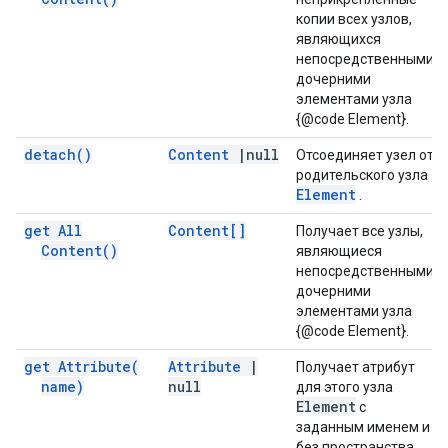
копии всех узлов,
являющихся
непосредственными
дочерними
элементами узла
{@code Element}.
detach(
)
Content
|
null
Отсоединяет узел от
родительского узла
Element
.
get All
Content[]
Получает все узлы,
Content(
)
являющиеся
непосредственными
дочерними
элементами узла
{@code Element}.
get
Attribute(
Attribute
|
Получает атрибут
name)
null
для этого узла
Element
с
заданным именем и
без пространства