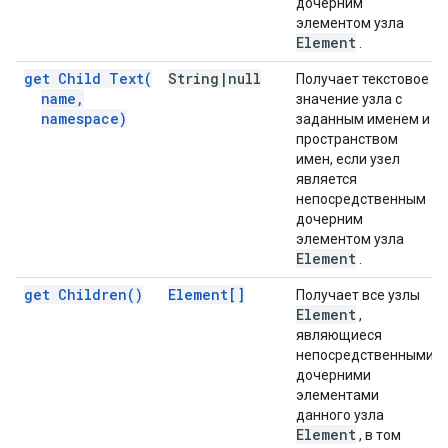
дочерним
элементом узла
Element
.
get Child
Text(
String
|
null
Получает текстовое
name
,
значение узла с
namespace)
заданным именем и
пространством
имен, если узел
является
непосредственным
дочерним
элементом узла
Element
.
get
Children(
)
Element[]
Получает все узлы
Element
,
являющиеся
непосредственными
дочерними
элементами
данного узла
Element
, в том