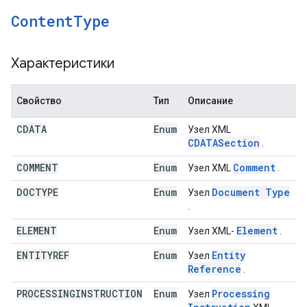
Content
Type
Характеристики
Свойство
Тип
Описание
CDATA
Enum
Узел XML
CDATASection
.
COMMENT
Enum
Comment
Узел XML
.
DOCTYPE
Enum
Document Type
Узел
.
ELEMENT
Enum
Element
Узел XML-
.
ENTITYREF
Enum
Entity
Узел
Reference
.
PROCESSINGINSTRUCTION
Enum
Processing
Узел