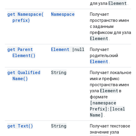
Element
для узла
.
get
Namespace(
Namespace
Получает
prefix)
пространство имен
с заданным
префиксом для узла
Element
.
get Parent
Element
|
null
Получает
Element(
)
родительский
Element
.
get Qualified
String
Получает локальное
Name(
)
имя и префикс
пространства имен
Element
узла
в
формате
[namespace
Prefix]:[local
Name]
.
get
Text(
)
String
Получает текстовое
значение узла