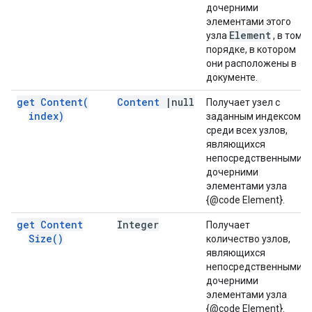
дочерними
элементами этого
Element
узла
, в том
порядке, в котором
они расположены в
документе.
get
Content(
Content
|
null
Получает узел с
index)
заданным индексом
среди всех узлов,
являющихся
непосредственными
дочерними
элементами узла
{@code Element}.
get Content
Integer
Получает
Size(
)
количество узлов,
являющихся
непосредственными
дочерними
элементами узла
{@code Element}.