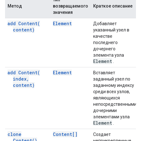
Метод
возвращаемого
Краткое описание
значения
add
Content(
Element
Добавляет
content)
указанный узел в
качестве
последнего
дочернего
элемента узла
Element
.
add
Content(
Element
Вставляет
index
,
заданный узел по
content)
заданному индексу
среди всех узлов,
являющихся
непосредственными
дочерними
элементами узла
Element
.
clone
Content[]
Создает
Content(
)
неприкрепленные