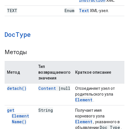
Instruction
XML.
TEXT
Enum
Text
XML-узел.
Doc
Type
Методы
Тип
Метод
возвращаемого
Краткое описание
значения
detach(
)
Content
|
null
Отсоединяет узел от
родительского узла
Element
.
get
String
Получает имя
Element
корневого узла
Name(
)
Element
, указанного в
Doc Type
объявлении
.