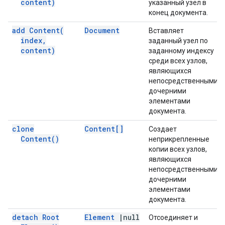
content)
указанный узел в
конец документа.
add
Content(
Document
Вставляет
index
,
заданный узел по
content)
заданному индексу
среди всех узлов,
являющихся
непосредственными
дочерними
элементами
документа.
clone
Content[]
Создает
Content(
)
неприкрепленные
копии всех узлов,
являющихся
непосредственными
дочерними
элементами
документа.
detach Root
Element
|
null
Отсоединяет и