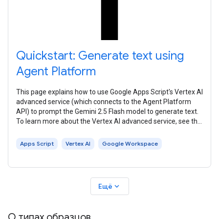
Quickstart: Generate text using
Agent Platform
This page explains how to use Google Apps Script's Vertex AI
advanced service (which connects to the Agent Platform
API) to prompt the Gemini 2.5 Flash model to generate text.
To learn more about the Vertex AI advanced service, see the
reference
Apps Script
Vertex AI
Google Workspace
expand_more
Ещё
О типах образцов