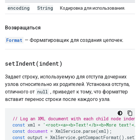
encoding
String
Кодировка для использования.
Возвращаться
Format
— Форматировщик для создания цепочек.
setIndent(
indent)
Задает строку, используемую для отступа дочерних
узлов относительно их родителей. Установка отступа,
отличного от
null
, приведет к тому, что форматтер
вставит перенос строки после каждого узла.
// Log an XML document with each child node indent
const
xml
=
'<root><a><b>Text!</b><b>More text!</b
const
document
=
XmlService
.
parse
(
xml
);
const
output
=
XmlService
.
getCompactFormat
().
setIn