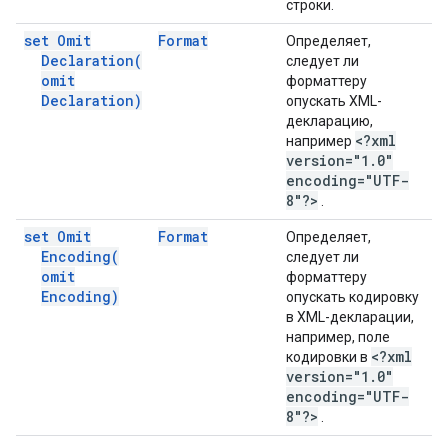
строки.
set Omit
Format
Определяет,
Declaration(
следует ли
omit
форматтеру
Declaration)
опускать XML-
декларацию,
<?xml
например
version="1
.
0"
encoding="UTF-
8"?>
.
set Omit
Format
Определяет,
Encoding(
следует ли
omit
форматтеру
Encoding)
опускать кодировку
в XML-декларации,
например, поле
<?xml
кодировки в
version="1
.
0"
encoding="UTF-
8"?>
.