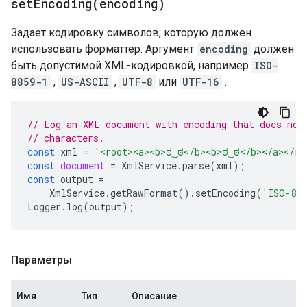
setEncoding(
encoding)
Задает кодировку символов, которую должен
использовать форматтер. Аргумент
encoding
должен
быть допустимой XML-кодировкой, например
ISO-
8859-1
,
US-ASCII
,
UTF-8
или
UTF-16
.
// Log an XML document with encoding that does not
// characters.
const
xml
=
'<root><a><b>ಠ‿ಠ</b><b>ಠ‿ಠ</b></a></ro
const
document
=
XmlService
.
parse
(
xml
);
const
output
=
XmlService
.
getRawFormat
().
setEncoding
(
'ISO-885
Logger
.
log
(
output
);
Параметры
Имя
Тип
Описание