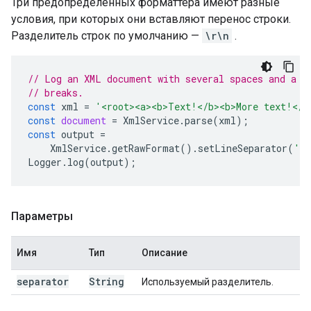
Три предопределенных форматтера имеют разные
условия, при которых они вставляют перенос строки.
Разделитель строк по умолчанию —
\r\n
.
// Log an XML document with several spaces and a p
// breaks.
const
xml
=
'<root><a><b>Text!</b><b>More text!</b
const
document
=
XmlService
.
parse
(
xml
);
const
output
=
XmlService
.
getRawFormat
().
setLineSeparator
(
' 
Logger
.
log
(
output
);
Параметры
Имя
Тип
Описание
separator
String
Используемый разделитель.