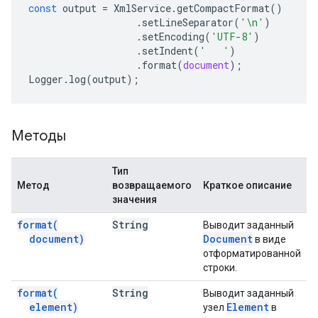
const
output
=
XmlService
.
getCompactFormat
()
.
setLineSeparator
(
'\n'
)
.
setEncoding
(
'UTF-8'
)
.
setIndent
(
'   '
)
.
format
(
document
);
Logger
.
log
(
output
);
Методы
Тип
Метод
возвращаемого
Краткое описание
значения
format(
String
Выводит заданный
document)
Document
в виде
отформатированной
строки.
format(
String
Выводит заданный
element)
Element
узел
в