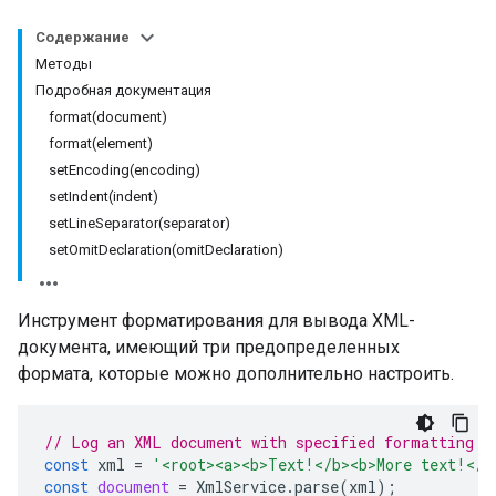
Содержание
Методы
Подробная документация
format(document)
format(element)
setEncoding(encoding)
setIndent(indent)
setLineSeparator(separator)
setOmitDeclaration(omitDeclaration)
Инструмент форматирования для вывода XML-
документа, имеющий три предопределенных
формата, которые можно дополнительно настроить.
// Log an XML document with specified formatting o
const
xml
=
'<root><a><b>Text!</b><b>More text!</b
const
document
=
XmlService
.
parse
(
xml
);