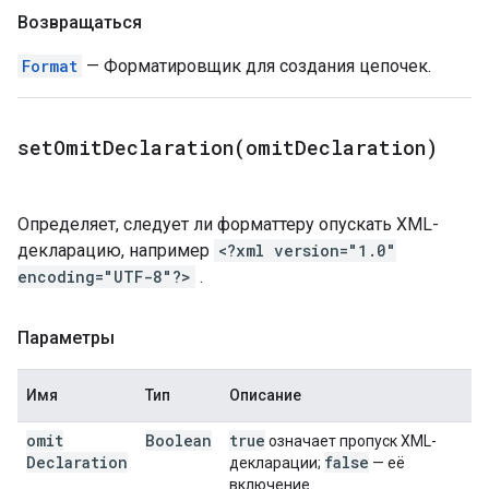
Возвращаться
Format
— Форматировщик для создания цепочек.
setOmitDeclaration(
omit
Declaration)
Определяет, следует ли форматтеру опускать XML-
декларацию, например
<?xml version="1.0"
encoding="UTF-8"?>
.
Параметры
Имя
Тип
Описание
omit
Boolean
true
означает пропуск XML-
Declaration
false
декларации;
— её
включение.