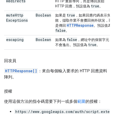
Redirects
HTTP 重新導向，而是傳回原始
true
HTTP 回應，預設值為
。
mute
Http
Boolean
true
如果是
，如果回應代碼表示失
Exceptions
敗，擷取作業不會擲回例外狀況，而
HTTPResponse
是傳回
。預設值為
false
。
escaping
Boolean
false
如果為
，網址中的保留字元
true
不會逸出。預設值為
。
回攻員
HTTPResponse[]
：來自每個輸入要求的 HTTP 回應資料
陣列。
授權
使用這個方法的指令碼需要下列一或多個
範圍
的授權：
https://www.googleapis.com/auth/script.exte