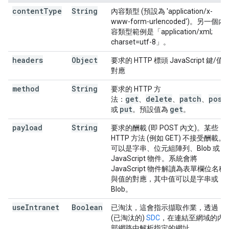
content
Type
String
內容類型 (預設為 'application/x-
www-form-urlencoded')。另一個內
容類型範例是「application/xml;
charset=utf-8」。
headers
Object
要求的 HTTP 標頭 JavaScript 鍵/值
對應
method
String
要求的 HTTP 方
get
delete
patch
post
法：
、
、
、
put
get
或
。預設值為
。
payload
String
要求的酬載 (即 POST 內文)。某些
HTTP 方法 (例如 GET) 不接受酬載。
可以是字串、位元組陣列、Blob 或
JavaScript 物件。系統會將
JavaScript 物件解讀為表單欄位名稱
與值的對應，其中值可以是字串或
Blob。
use
Intranet
Boolean
已淘汰，這會指示擷取作業，透過
(已淘汰的)
SDC
，在連結至網域的內
部網路中解析指定的網址。