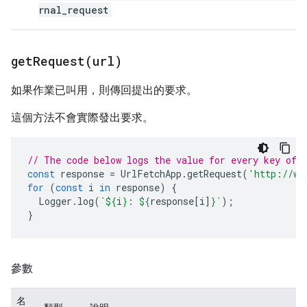
rnal_request
getRequest(
url)
如果作業已叫用，則傳回提出的要求。
這個方法不會實際發出要求。
// The code below logs the value for every key of 
const
response
=
UrlFetchApp
.
getRequest
(
'http://ww
for
(
const
i
in
response
)
{
Logger
.
log
(
`
${
i
}
: 
${
response
[
i
]
}
`
);
}
參數
名