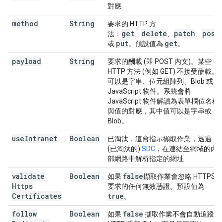
對應
method
String
要求的 HTTP 方
get
delete
patch
post
法：
、
、
、
put
get
或
。預設值為
。
payload
String
要求的酬載 (即 POST 內文)。某些
HTTP 方法 (例如 GET) 不接受酬載。
可以是字串、位元組陣列、Blob 或
JavaScript 物件。系統會將
JavaScript 物件解讀為表單欄位名稱
與值的對應，其中值可以是字串或
Blob。
use
Intranet
Boolean
已淘汰，這會指示擷取作業，透過
(已淘汰的)
SDC
，在連結至網域的內
部網路中解析指定的網址
validate
Boolean
false
如果
擷取作業會忽略 HTTPS
Https
要求的任何無效憑證。預設值為
Certificates
true
。
follow
Boolean
false
如果
擷取作業不會自動追蹤