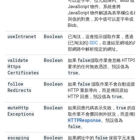
可以是字串、位元組陣列、Blob 或
JavaScript 物件。系統會將
JavaScript 物件解讀為表單欄位名稱
與值的對應，其中值可以是字串或
Blob。
use
Intranet
Boolean
已淘汰，這會指示擷取作業，透過
(已淘汰的)
SDC
，在連結至網域的內
部網路中解析指定的網址。
validate
Boolean
false
如果
擷取作業會忽略 HTTPS
Https
要求的任何無效憑證。預設值為
Certificates
true
。
follow
Boolean
false
如果
擷取作業不會自動追蹤
Redirects
HTTP 重新導向，而是傳回原始
true
HTTP 回應，預設值為
。
mute
Http
Boolean
true
如果回應代碼表示失敗，
的擷
Exceptions
取作業不會擲回例外狀況，而是傳回
HTTPResponse
。預設值為
false
。
escaping
Boolean
false
如果網址中的
保留字元未逸