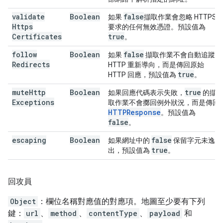
validate
Boolean
false
如果
擷取作業會忽略 HTTPS
Https
要求的任何無效憑證。預設值為
Certificates
true
。
follow
Boolean
false
如果
擷取作業不會自動追蹤
Redirects
HTTP 重新導向，而是傳回原始
true
HTTP 回應，預設值為
。
mute
Http
Boolean
true
如果回應代碼表示失敗，
的擷
Exceptions
取作業不會擲回例外狀況，而是傳回
HTTPResponse
。預設值為
false
。
escaping
Boolean
false
如果網址中的
保留字元未逸
true
出，預設值為
。
回攻員
Object
：欄位名稱對應值的對應項。地圖至少要有下列
鍵：
url
、
method
、
contentType
、
payload
和