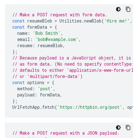
// Make a POST request with form data.
const
resumeBlob
=
Utilities
.
newBlob
(
'Hire me!'
,
'
const
formData
=
{
name
:
'Bob Smith'
,
email
:
'bob@example.com'
,
resume
:
resumeBlob
,
};
// Because payload is a JavaScript object, it is i
// as form data. (No need to specify contentType; 
// defaults to either 'application/x-www-form-urle
// or 'multipart/form-data')
const
options
=
{
method
:
'post'
,
payload
:
formData
,
};
UrlFetchApp
.
fetch
(
'https://httpbin.org/post'
,
opti
// Make a POST request with a JSON payload.