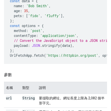
const
data
=
{
name
:
'Bob Smith'
,
age
:
35
,
pets
:
[
'fido'
,
'fluffy'
],
};
const
options
=
{
method
:
'post'
,
contentType
:
'application/json'
,
// Convert the JavaScript object to a JSON strin
payload
:
JSON
.
stringify
(
data
),
};
UrlFetchApp
.
fetch
(
'https://httpbin.org/post'
,
opti
參數
名稱
類型
說明
url
String
要擷取的網址。網址長度上限為 2,082 個半
形字元。