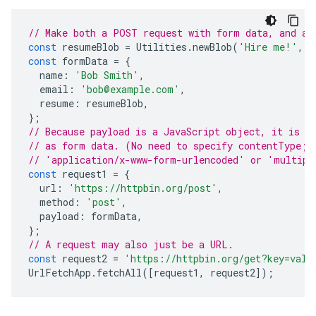
// Make both a POST request with form data, and a 
const
resumeBlob
=
Utilities
.
newBlob
(
'Hire me!'
,
'
const
formData
=
{
name
:
'Bob Smith'
,
email
:
'bob@example.com'
,
resume
:
resumeBlob
,
};
// Because payload is a JavaScript object, it is i
// as form data. (No need to specify contentType; 
// 'application/x-www-form-urlencoded' or 'multipa
const
request1
=
{
url
:
'https://httpbin.org/post'
,
method
:
'post'
,
payload
:
formData
,
};
// A request may also just be a URL.
const
request2
=
'https://httpbin.org/get?key=valu
UrlFetchApp
.
fetchAll
([
request1
,
request2
]);