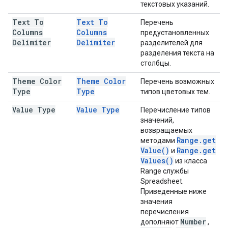
текстовых указаний.
Text To
Text To
Перечень
Columns
Columns
предустановленных
Delimiter
Delimiter
разделителей для
разделения текста на
столбцы.
Theme Color
Theme Color
Перечень возможных
Type
Type
типов цветовых тем.
Value Type
Value Type
Перечисление типов
значений,
возвращаемых
Range
.
get
методами
Value(
)
Range
.
get
и
Values(
)
из класса
Range службы
Spreadsheet.
Приведенные ниже
значения
перечисления
Number
дополняют
,