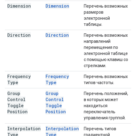
Dimension
Dimension
Перечень возможных
размеров
электронной
таблицы.
Direction
Direction
Перечень возможных
направлений
перемещения по
электронной таблице
с помощью клавиш со
стрелками.
Frequency
Frequency
Перечень возможных
Type
Type
типов частоты.
Group
Group
Перечень положений,
Control
Control
в которых может
Toggle
Toggle
находиться
Position
Position
переключатель
управления группой.
Interpolation
Interpolation
Перечень типов
Type
Type
градиентной