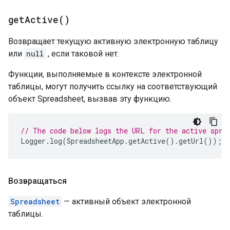
get
Active(
)
Возвращает текущую активную электронную таблицу
или
null
, если таковой нет.
Функции, выполняемые в контексте электронной
таблицы, могут получить ссылку на соответствующий
объект Spreadsheet, вызвав эту функцию.
// The code below logs the URL for the active spre
Logger
.
log
(
SpreadsheetApp
.
getActive
().
getUrl
());
Возвращаться
Spreadsheet
— активный объект электронной
таблицы.