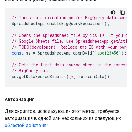
// Turns data execution on for BigQuery data sourc
SpreadsheetApp
.
enableBigQueryExecution
();
// Opens the spreadsheet file by its ID. If you cr
// Google Sheets file, use SpreadsheetApp.getActiv
// TODO(developer): Replace the ID with your own.
const
ss
=
SpreadsheetApp
.
openById
(
'abc123456'
);
// Gets the first data source sheet in the spreads
// BigQuery data.
ss
.
getDataSourceSheets
()[
0
].
refreshData
();
Авторизация
Для скриптов, использующих этот метод, требуется
авторизация в одной или нескольких из следующих
областей действия
: