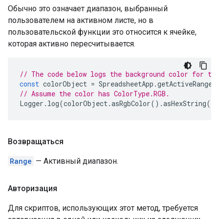
Обычно это означает диапазон, выбранный
пользователем на активном листе, но в
пользовательской функции это относится к ячейке,
которая активно пересчитывается.
// The code below logs the background color for th
const
colorObject
=
SpreadsheetApp
.
getActiveRange
(
// Assume the color has ColorType.RGB.
Logger
.
log
(
colorObject
.
asRgbColor
().
asHexString
()
Возвращаться
Range
— Активный диапазон.
Авторизация
Для скриптов, использующих этот метод, требуется