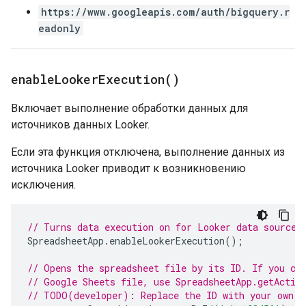
https://www.googleapis.com/auth/bigquery.r
eadonly
enable
Looker
Execution(
)
Включает выполнение обработки данных для
источников данных Looker.
Если эта функция отключена, выполнение данных из
источника Looker приводит к возникновению
исключения.
// Turns data execution on for Looker data sources
SpreadsheetApp
.
enableLookerExecution
();
// Opens the spreadsheet file by its ID. If you cr
// Google Sheets file, use SpreadsheetApp.getActiv
// TODO(developer): Replace the ID with your own.