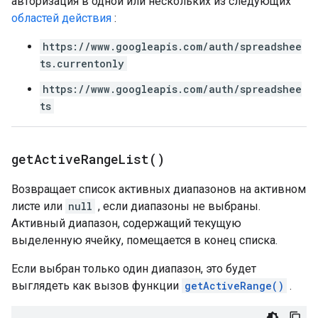
авторизация в одной или нескольких из следующих
областей действия
:
https://www.googleapis.com/auth/spreadshee
ts.currentonly
https://www.googleapis.com/auth/spreadshee
ts
get
Active
Range
List(
)
Возвращает список активных диапазонов на активном
листе или
null
, если диапазоны не выбраны.
Активный диапазон, содержащий текущую
выделенную ячейку, помещается в конец списка.
Если выбран только один диапазон, это будет
выглядеть как вызов функции
getActiveRange()
.