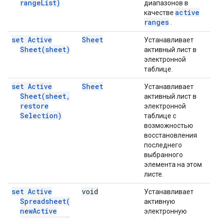
range
List)
диапазонов в
active
качестве
ranges
.
set Active
Sheet
Устанавливает
Sheet(
sheet)
активный лист в
электронной
таблице.
set Active
Sheet
Устанавливает
Sheet(
sheet
,
активный лист в
restore
электронной
Selection)
таблице с
возможностью
восстановления
последнего
выбранного
элемента на этом
листе.
set Active
void
Устанавливает
Spreadsheet(
активную
new
Active
электронную