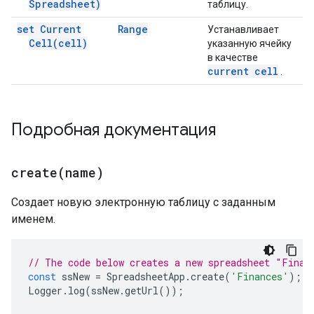
Spreadsheet)
таблицу.
set Current
Range
Устанавливает
Cell(
cell)
указанную ячейку
в качестве
current cell
.
Подробная документация
create(
name)
Создает новую электронную таблицу с заданным
именем.
// The code below creates a new spreadsheet "Finan
const
ssNew
=
SpreadsheetApp
.
create
(
'Finances'
);
Logger
.
log
(
ssNew
.
getUrl
());