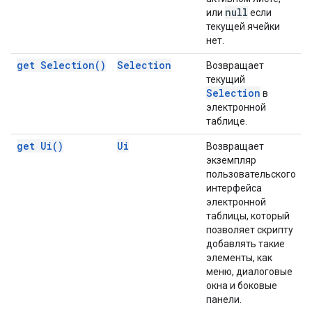
null
или
если
текущей ячейки
нет.
get
Selection(
)
Selection
Возвращает
текущий
Selection
в
электронной
таблице.
get
Ui(
)
Ui
Возвращает
экземпляр
пользовательского
интерфейса
электронной
таблицы, который
позволяет скрипту
добавлять такие
элементы, как
меню, диалоговые
окна и боковые
панели.