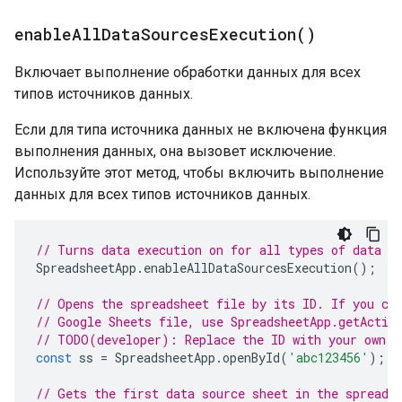
enable
All
Data
Sources
Execution(
)
Включает выполнение обработки данных для всех
типов источников данных.
Если для типа источника данных не включена функция
выполнения данных, она вызовет исключение.
Используйте этот метод, чтобы включить выполнение
данных для всех типов источников данных.
// Turns data execution on for all types of data s
SpreadsheetApp
.
enableAllDataSourcesExecution
();
// Opens the spreadsheet file by its ID. If you cr
// Google Sheets file, use SpreadsheetApp.getActiv
// TODO(developer): Replace the ID with your own.
const
ss
=
SpreadsheetApp
.
openById
(
'abc123456'
);
// Gets the first data source sheet in the spreads