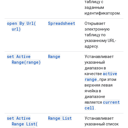
таблицу с
заданным
идентификатором.
open By
Url(
Spreadsheet
Открывает
url)
электронную
таблицу по
указанному URL-
адресу.
set Active
Range
Устанавливает
Range(
range)
указанный
диапазон в
active
качестве
range
, при этом
верхняя левая
ячейка в
диапазоне
current
является
cell
.
set Active
Range List
Устанавливает
Range
List(
указанный список