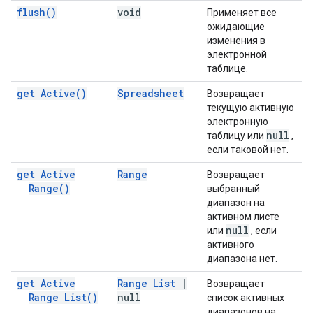
flush(
)
void
Применяет все
ожидающие
изменения в
электронной
таблице.
get
Active(
)
Spreadsheet
Возвращает
текущую активную
электронную
null
таблицу или
,
если таковой нет.
get Active
Range
Возвращает
Range(
)
выбранный
диапазон на
активном листе
null
или
, если
активного
диапазона нет.
get Active
Range List
|
Возвращает
Range
List(
)
null
список активных
диапазонов на