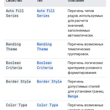
Свойство
Тип
Описание
Auto Fill
Auto Fill
Перечень типов
Series
Series
рядов, используемых
для расчета
значений,
заполняемых
автоматически.
Banding
Banding
Перечень возможных
Theme
Theme
тематических
группировок.
Boolean
Boolean
Перечень логических
Criteria
Criteria
критериев условного
форматирования.
Border Style
Border Style
Перечень
допустимых стилей
для установки границ
Range
.
Color Type
Color Type
Перечень возможных