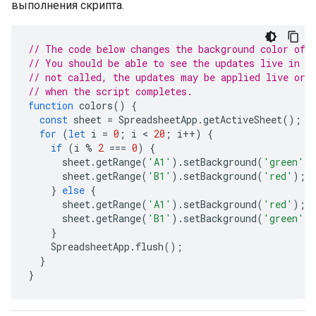
выполнения скрипта.
// The code below changes the background color of 
// You should be able to see the updates live in t
// not called, the updates may be applied live or 
// when the script completes.
function
colors
()
{
const
sheet
=
SpreadsheetApp
.
getActiveSheet
();
for
(
let
i
=
0
;
i
 < 
20
;
i
++
)
{
if
(
i
%
2
===
0
)
{
sheet
.
getRange
(
'A1'
).
setBackground
(
'green'
)
sheet
.
getRange
(
'B1'
).
setBackground
(
'red'
);
}
else
{
sheet
.
getRange
(
'A1'
).
setBackground
(
'red'
);
sheet
.
getRange
(
'B1'
).
setBackground
(
'green'
)
}
SpreadsheetApp
.
flush
();
}
}