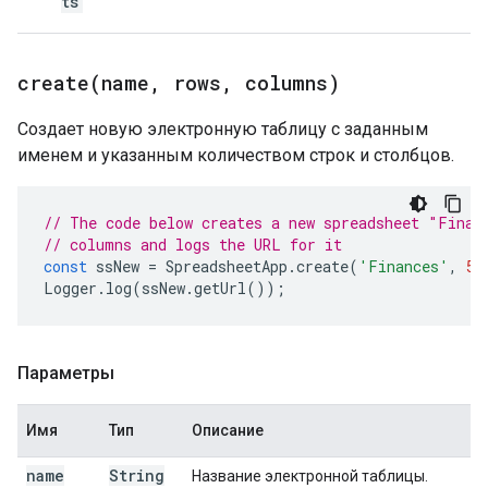
ts
create(
name
,
rows
,
columns)
Создает новую электронную таблицу с заданным
именем и указанным количеством строк и столбцов.
// The code below creates a new spreadsheet "Finan
// columns and logs the URL for it
const
ssNew
=
SpreadsheetApp
.
create
(
'Finances'
,
50
Logger
.
log
(
ssNew
.
getUrl
());
Параметры
Имя
Тип
Описание
name
String
Название электронной таблицы.