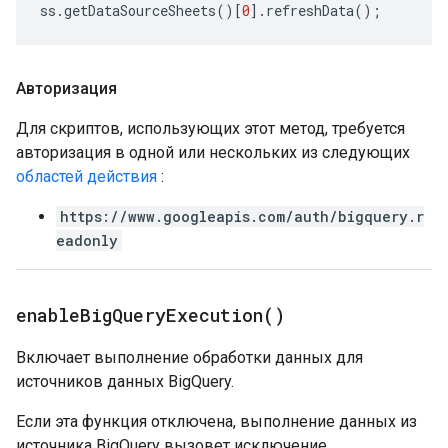
ss
.
getDataSourceSheets
()[
0
].
refreshData
();
Авторизация
Для скриптов, использующих этот метод, требуется
авторизация в одной или нескольких из следующих
областей действия
:
https://www.googleapis.com/auth/bigquery.r
eadonly
enable
Big
Query
Execution(
)
Включает выполнение обработки данных для
источников данных BigQuery.
Если эта функция отключена, выполнение данных из
источника BigQuery вызовет исключение.