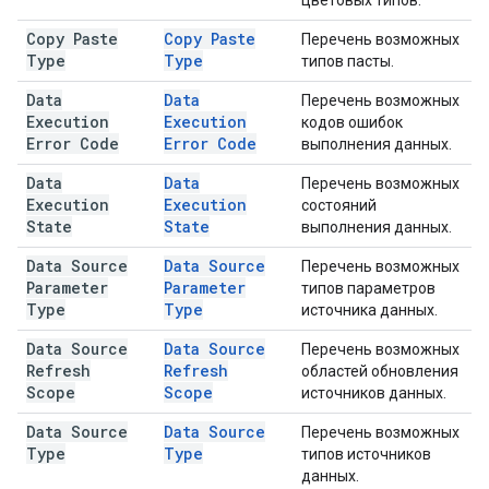
цветовых типов.
Copy Paste
Copy Paste
Перечень возможных
Type
Type
типов пасты.
Data
Data
Перечень возможных
Execution
Execution
кодов ошибок
Error Code
Error Code
выполнения данных.
Data
Data
Перечень возможных
Execution
Execution
состояний
State
State
выполнения данных.
Data Source
Data Source
Перечень возможных
Parameter
Parameter
типов параметров
Type
Type
источника данных.
Data Source
Data Source
Перечень возможных
Refresh
Refresh
областей обновления
Scope
Scope
источников данных.
Data Source
Data Source
Перечень возможных
Type
Type
типов источников
данных.