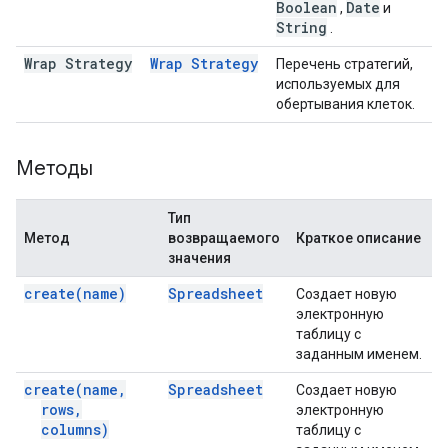
Boolean
Date
,
и
String
.
Wrap Strategy
Wrap Strategy
Перечень стратегий,
используемых для
обертывания клеток.
Методы
Тип
Метод
возвращаемого
Краткое описание
значения
create(
name)
Spreadsheet
Создает новую
электронную
таблицу с
заданным именем.
create(
name
,
Spreadsheet
Создает новую
rows
,
электронную
columns)
таблицу с