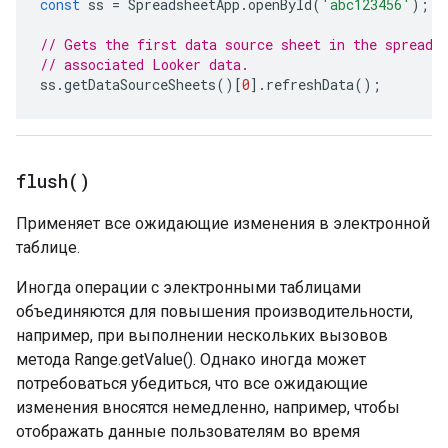
const
ss
=
SpreadsheetApp
.
openById
(
'abc123456'
);
// Gets the first data source sheet in the spreads
// associated Looker data.
ss
.
getDataSourceSheets
()[
0
].
refreshData
();
flush(
)
Применяет все ожидающие изменения в электронной
таблице.
Иногда операции с электронными таблицами
объединяются для повышения производительности,
например, при выполнении нескольких вызовов
метода Range.getValue(). Однако иногда может
потребоваться убедиться, что все ожидающие
изменения вносятся немедленно, например, чтобы
отображать данные пользователям во время