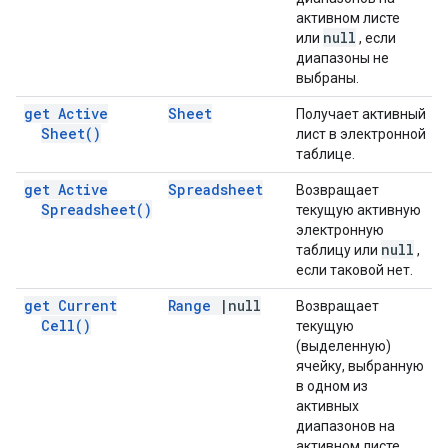
активном листе
null
или
, если
диапазоны не
выбраны.
get Active
Sheet
Получает активный
Sheet(
)
лист в электронной
таблице.
get Active
Spreadsheet
Возвращает
Spreadsheet(
)
текущую активную
электронную
null
таблицу или
,
если таковой нет.
get Current
Range
|
null
Возвращает
Cell(
)
текущую
(выделенную)
ячейку, выбранную
в одном из
активных
диапазонов на
активном листе,