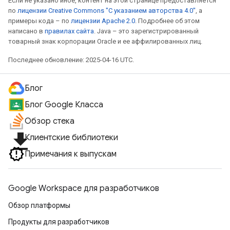
Если не указано иное, контент на этой странице предоставляется
по
лицензии Creative Commons "С указанием авторства 4.0"
, а
примеры кода – по
лицензии Apache 2.0
. Подробнее об этом
написано в
правилах сайта
. Java – это зарегистрированный
товарный знак корпорации Oracle и ее аффилированных лиц.
Последнее обновление: 2025-04-16 UTC.
Блог
Блог Google Класса
Обзор стека
file_download
Клиентские библиотеки
Примечания к выпускам
Google Workspace для разработчиков
Обзор платформы
Продукты для разработчиков