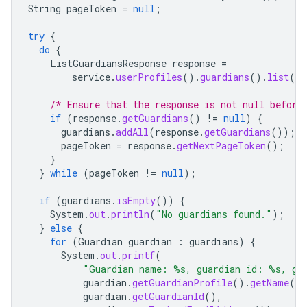
String
pageToken
=
null
;
try
{
do
{
ListGuardiansResponse
response
=
service
.
userProfiles
().
guardians
().
list
(
st
/* Ensure that the response is not null before
if
(
response
.
getGuardians
()
!=
null
)
{
guardians
.
addAll
(
response
.
getGuardians
());
pageToken
=
response
.
getNextPageToken
();
}
}
while
(
pageToken
!=
null
);
if
(
guardians
.
isEmpty
())
{
System
.
out
.
println
(
"No guardians found."
);
}
else
{
for
(
Guardian
guardian
:
guardians
)
{
System
.
out
.
printf
(
"Guardian name: %s, guardian id: %s, gu
guardian
.
getGuardianProfile
().
getName
().
guardian
.
getGuardianId
(),