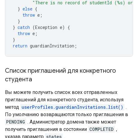
"There is no record of studentId (%s) or 
}
else
{
throw
e
;
}
}
catch
(
Exception
e
)
{
throw
e
;
}
return
guardianInvitation
;
Список приглашений для конкретного
студента
Вы можете получить список всех отправленных
приглашений для конкретного студента, используя
метод
userProfiles.guardianInvitations.list()
.
По умолчанию возвращаются только приглашения в
PENDING
. Администратор домена также может
получить приглашения в состоянии
COMPLETED
,
указав параметр
states
.