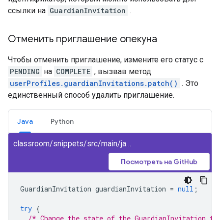
ссылки на
GuardianInvitation
.
Отменить приглашение опекуна
Чтобы отменить приглашение, измените его статус с
PENDING
на
COMPLETE
, вызвав метод
userProfiles.guardianInvitations.patch()
. Это
единственный способ удалить приглашение.
Java
Python
classroom/snippets/src/main/java/CancelGuardianInvitation.java
Посмотреть на GitHub
GuardianInvitation
guardianInvitation
=
null
;
try
{
/* Change the state of the GuardianInvitation fr