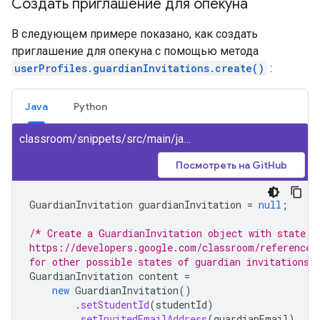
Создать приглашение для опекуна
В следующем примере показано, как создать
приглашение для опекуна с помощью метода
userProfiles.guardianInvitations.create()
:
Java
Python
classroom/snippets/src/main/java/CreateGuardianInvitation.java
Посмотреть на GitHub
GuardianInvitation
guardianInvitation
=
null
;
/* Create a GuardianInvitation object with state s
https://developers.google.com/classroom/reference/
for other possible states of guardian invitations.
GuardianInvitation
content
=
new
GuardianInvitation
()
.
setStudentId
(
studentId
)
.
setInvitedEmailAddress
(
guardianEmail
)