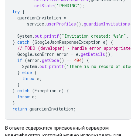
.
setState
(
"PENDING"
);
try
{
guardianInvitation
=
service
.
userProfiles
().
guardianInvitations
()
System
.
out
.
printf
(
"Invitation created: %s\n"
,
gu
}
catch
(
GoogleJsonResponseException
e
)
{
// TODO (developer) - handle error appropriately
GoogleJsonError
error
=
e
.
getDetails
();
if
(
error
.
getCode
()
==
404
)
{
System
.
out
.
printf
(
"There is no record of stude
}
else
{
throw
e
;
}
}
catch
(
Exception
e
)
{
throw
e
;
}
return
guardianInvitation
;
В ответе содержится присвоенный сервером
идентификатор, который можно использовать для