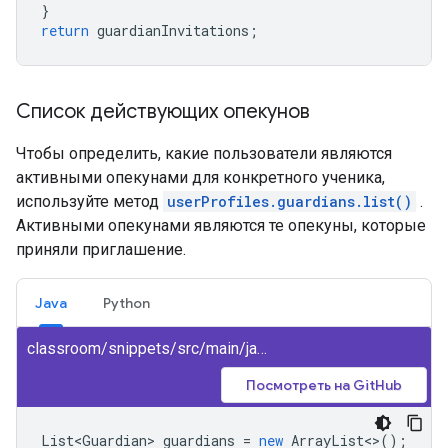
}
return
guardianInvitations
;
Список действующих опекунов
Чтобы определить, какие пользователи являются
активными опекунами для конкретного ученика,
используйте метод
userProfiles.guardians.list()
.
Активными опекунами являются те опекуны, которые
приняли приглашение.
Java
Python
classroom/snippets/src/main/java/ListGuardians.java
Посмотреть на GitHub
List<Guardian>
guardians
=
new
ArrayList
<>
();