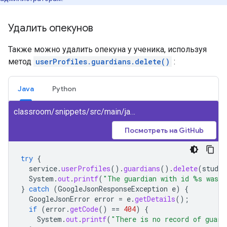
Удалить опекунов
Также можно удалить опекуна у ученика, используя
метод
userProfiles.guardians.delete()
:
Java
Python
classroom/snippets/src/main/java/DeleteGuardian.java
Посмотреть на GitHub
try
{
service
.
userProfiles
().
guardians
().
delete
(
studen
System
.
out
.
printf
(
"The guardian with id %s was d
}
catch
(
GoogleJsonResponseException
e
)
{
GoogleJsonError
error
=
e
.
getDetails
();
if
(
error
.
getCode
()
==
404
)
{
System
.
out
.
printf
(
"There is no record of guard