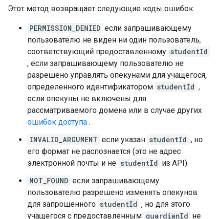
Этот метод возвращает следующие коды ошибок:
PERMISSION_DENIED
если запрашивающему
пользователю не виден ни один пользователь,
соответствующий предоставленному
studentId
, если запрашивающему пользователю не
разрешено управлять опекунами для учащегося,
определенного идентификатором
studentId
,
если опекуны не включены для
рассматриваемого домена или в случае других
ошибок доступа
.
INVALID_ARGUMENT
если указан
studentId
, но
его формат не распознается (это не адрес
электронной почты и не
studentId
из API).
NOT_FOUND
если запрашивающему
пользователю разрешено изменять опекунов
для запрошенного
studentId
, но для этого
учащегося с предоставленным
guardianId
не