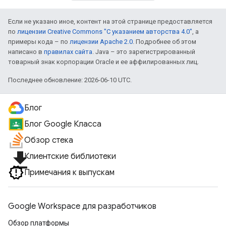
Если не указано иное, контент на этой странице предоставляется
по
лицензии Creative Commons "С указанием авторства 4.0"
, а
примеры кода – по
лицензии Apache 2.0
. Подробнее об этом
написано в
правилах сайта
. Java – это зарегистрированный
товарный знак корпорации Oracle и ее аффилированных лиц.
Последнее обновление: 2026-06-10 UTC.
Блог
Блог Google Класса
Обзор стека
file_download
Клиентские библиотеки
Примечания к выпускам
Google Workspace для разработчиков
Обзор платформы