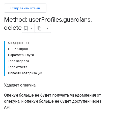
bmissions
Отправить отзыв
ers
Method: user
Profiles
.
guardians
.
delete
Содержание
HTTP-запрос
Параметры пути
Тело запроса
Тело ответа
Области авторизации
Удаляет опекуна.
Опекун больше не будет получать уведомления от
опекуна, и опекун больше не будет доступен через
API.