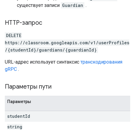
существует записи
Guardian
.
HTTP-запрос
DELETE
https://classroom.googleapis.com/v1/userProfiles
/{studentId}/guardians/{guardianId}
URL-адрес использует синтаксис
транскодирования
gRPC
.
Параметры пути
Параметры
student
Id
string