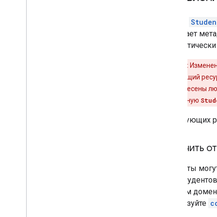
Ресурс
Studen
включает метад
автоматически
Внимание:
Изменен
соответствующий рес
могут быть внесены 
изменять данную
Stud
В следующих р
Получить о
Студенты могут
всех студентов
в своем доме
используйте
c