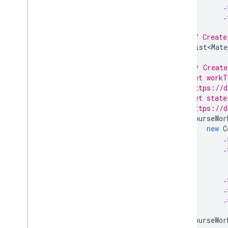
.
.
// Create
List<Mate
/* Create
  Set workT
  https://d
  Set state
  https://d
CourseWor
new
C
.
.
.
.
.
courseWor