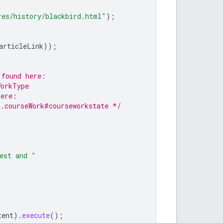
res/history/blackbird.html"
);
articleLink
));
 found here:
WorkType
here:
s.courseWork#courseworkstate */
est and "
tent
).
execute
();