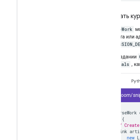
Изменения состояния
Устранение неполадок
Создать ку
CourseWork
мо
студента или 
PERMISSION_D
При создании
materials
, к
Java
Pyt
classroom/sni
CourseWork
try
{
// Create
Link
arti
new
L