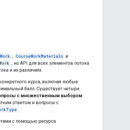
eWork
,
CourseWorkMaterials
и
Work
, но API для всех элементов потока
ока и их различиях.
 конкретного курса, включая любые
ксимальный балл. Существует четыре
опросы с множественным выбором
.
ратким ответом и вопросы с
orkType
.
отами с помощью ресурса