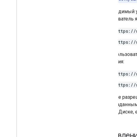
Необходимый у
пользователь я
https://
https://
Если пользова
действия:
https://
https://
Наличие разре
их метаданным.
Google Диске, 
Управлени