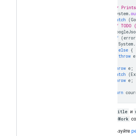
/* Prints
System
.
ou
}
catch
(
Go
// TODO (
GoogleJso
if
(
error
System
.
}
else
{
throw
e
}
throw
e
;
}
catch
(
Ex
throw
e
;
}
return
cour
Поля
title
и
CourseWork
со
Используйте
р