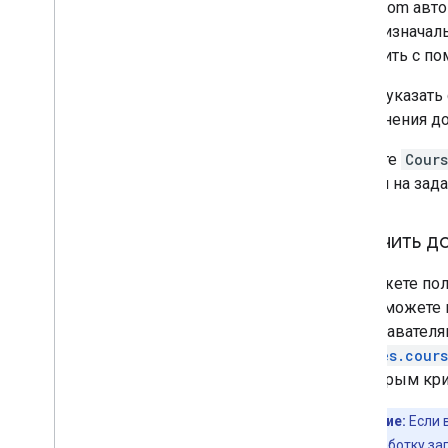
Classroom авт
также изначал
включить с п
Чтобы указать
выполнения до
В ответе
Cour
ссылки на зада
Получить до
Вы можете пол
также можете 
преподавателя
courses.cour
некоторым кри
Примечание:
Если 
ускорить обработку за