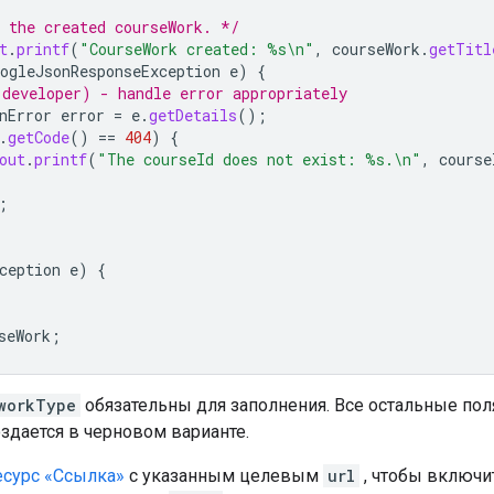
 the created courseWork. */
t
.
printf
(
"CourseWork created: %s\n"
,
courseWork
.
getTitl
ogleJsonResponseException
e
)
{
developer) - handle error appropriately
nError
error
=
e
.
getDetails
();
.
getCode
()
==
404
)
{
out
.
printf
(
"The courseId does not exist: %s.\n"
,
course
;
ception
e
)
{
seWork
;
workType
обязательны для заполнения. Все остальные пол
здается в черновом варианте.
есурс «Ссылка»
с указанным целевым
url
, чтобы включи