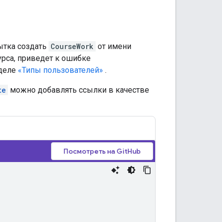
ытка создать
CourseWork
от имени
урса, приведет к ошибке
зделе
«Типы пользователей»
.
te
можно добавлять ссылки в качестве
Посмотреть на GitHub