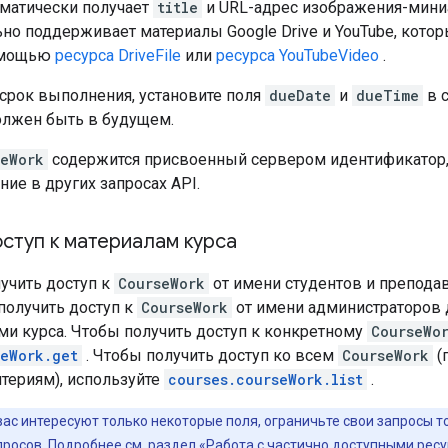
оматически получает
title
и URL-адрес изображения-мин
ьно поддерживает материалы Google Drive и YouTube, кот
омощью
ресурса DriveFile
или
ресурса YouTubeVideo
.
 срок выполнения, установите поля
dueDate
и
dueTime
в 
лжен быть в будущем.
seWork
содержится присвоенный сервером идентификатор,
ние в других запросах API.
ступ к материалам курса
учить доступ к
CourseWork
от имени студентов и препода
получить доступ к
CourseWork
от имени администраторов 
ми курса. Чтобы получить доступ к конкретному
CourseWo
seWork.get
. Чтобы получить доступ ко всем
CourseWork
(
териям), используйте
courses.courseWork.list
.
вас интересуют только некоторые поля, ограничьте свои запросы 
просов. Подробнее см. раздел
«Работа с частично доступными рес