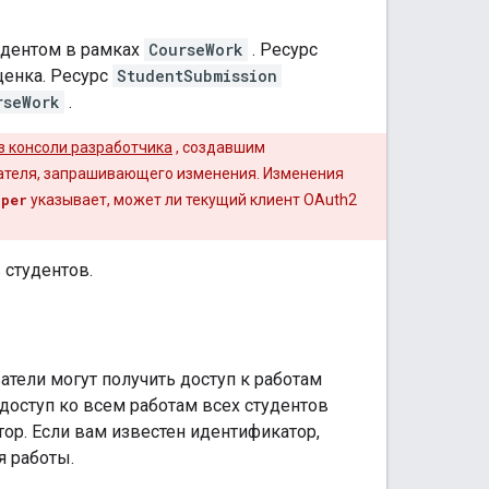
удентом в рамках
CourseWork
. Ресурс
ценка. Ресурс
StudentSubmission
rseWork
.
з консоли разработчика
, создавшим
вателя, запрашивающего изменения. Изменения
oper
указывает, может ли текущий клиент OAuth2
 студентов.
атели могут получить доступ к работам
 доступ ко всем работам всех студентов
ор. Если вам известен идентификатор,
я работы.