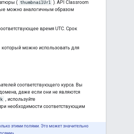
иатюры (
thumbnailUrl
). API Classroom
орые можно аналогичным образом
соответствующее время UTC. Срок
 который можно использовать для
вателей соответствующего курса. Вы
домена, даже если они не являются
rk
, используйте
при необходимости соответствующим
только этими полями. Это может значительно
урсами»
.