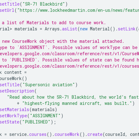
setTitle
(
"SR-71 Blackbird"
)
setUrl
(
"https://www.lockheedmartin.com/en-us/news/featu
 a list of Materials to add to course work.
rial>
materials
=
Arrays
.
asList
(
new
Material
().
setLink
(
 new CourseWork object with the material attached.
ype to `ASSIGNMENT`. Possible values of workType can be
evelopers.google.com/classroom/reference/rest/v1/Course
 to `PUBLISHED`. Possible values of state can be found 
evelopers.google.com/classroom/reference/rest/v1/course
k
content
=
ourseWork
()
setTitle
(
"Supersonic aviation"
)
setDescription
(
"Read about how the SR-71 Blackbird, the world’s fast
+
"highest-flying manned aircraft, was built."
)
setMaterials
(
materials
)
setWorkType
(
"ASSIGNMENT"
)
setState
(
"PUBLISHED"
);
k
=
service
.
courses
().
courseWork
().
create
(
courseId
,
con