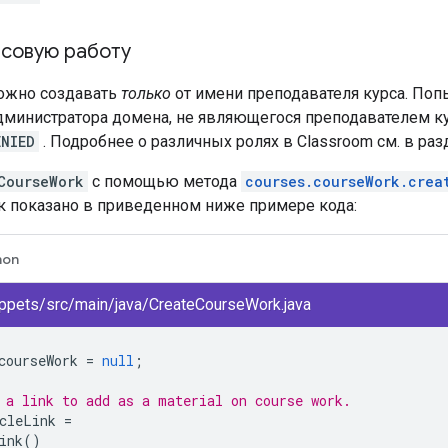
рсовую работу
жно создавать
только
от имени преподавателя курса. Поп
администратора домена, не являющегося преподавателем к
ENIED
. Подробнее о различных ролях в Classroom см. в ра
CourseWork
с помощью метода
courses.courseWork.crea
ак показано в приведенном ниже примере кода:
hon
ppets/src/main/java/CreateCourseWork.java
courseWork
=
null
;
 a link to add as a material on course work.
cleLink
=
ink
()