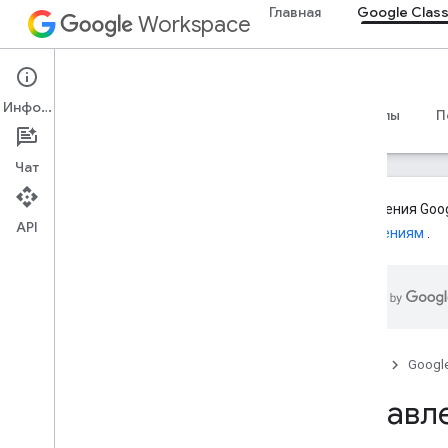
Главная
Google Clas
Workspace
Google Classroom
Информация
Обзор
Руководства
Справочные материалы
П
Чат
Дополнения Goog
API
дополнениям
.
Обзор
Пути интеграции
Партнерство с Google
Дорожная карта и функции
предварительного просмотра
Главная
Googl
Начать
Управл
Ключевые идеи
Регистрация