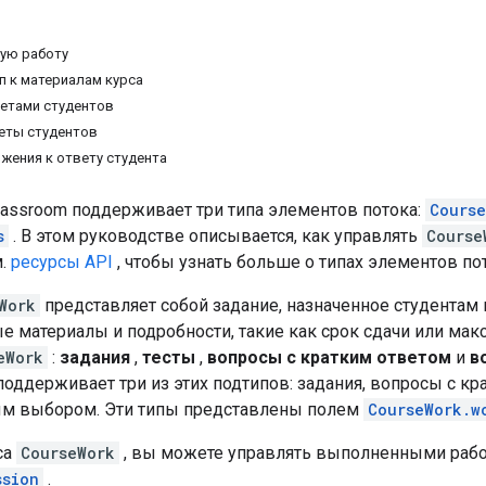
ую работу
п к материалам курса
етами студентов
еты студентов
жения к ответу студента
assroom поддерживает три типа элементов потока:
Cours
s
. В этом руководстве описывается, как управлять
Course
м.
ресурсы API
, чтобы узнать больше о типах элементов пот
Work
представляет собой задание, назначенное студентам
е материалы и подробности, такие как срок сдачи или ма
eWork
:
задания
,
тесты
,
вопросы с кратким ответом
и
в
поддерживает три из этих подтипов: задания, вопросы с к
м выбором. Эти типы представлены полем
CourseWork.w
са
CourseWork
, вы можете управлять выполненными раб
ssion
.