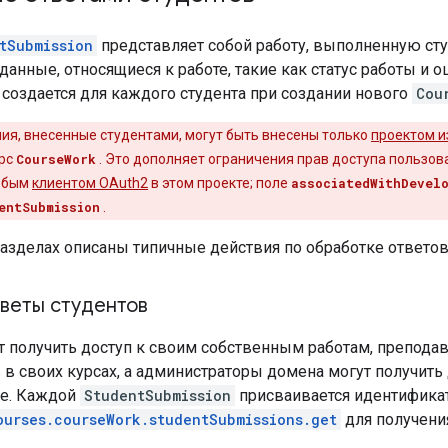
tSubmission
представляет собой работу, выполненную ст
анные, относящиеся к работе, такие как статус работы и о
 создается для каждого студента при создании нового
Cou
ия, внесенные студентами, могут быть внесены только
проектом и
урс
CourseWork
. Это дополняет ограничения прав доступа пользо
любым
клиентом OAuth2
в этом проекте; поле
associatedWithDevel
entSubmission
.
азделах описаны типичные действия по обработке ответов
тветы студентов
 получить доступ к своим собственным работам, преподав
 в своих курсах, а администраторы домена могут получить
не. Каждой
StudentSubmission
присваивается идентификат
ourses.courseWork.studentSubmissions.get
для получени