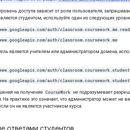
ровень доступа зависит от роли пользователя, запрашиваю
вляется студентом, используйте один из следующих уровне
www.googleapis.com/auth/classroom.coursework.me.rea
www.googleapis.com/auth/classroom.coursework.me
тель является учителем или администратором домена, испо
www.googleapis.com/auth/classroom.coursework.student
www.googleapis.com/auth/classroom.coursework.student
шения на получение
CourseWork
не подразумевает разреш
 На практике это означает, что администратор может не в
если он не является участником курса.
е ответами студентов