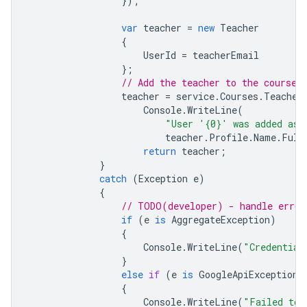
});
var
teacher
=
new
Teacher
{
UserId
=
teacherEmail
};
// Add the teacher to the course.
teacher
=
service
.
Courses
.
Teacher
Console
.
WriteLine
(
"User '{0}' was added as 
teacher
.
Profile
.
Name
.
Full
return
teacher
;
}
catch
(
Exception
e
)
{
// TODO(developer) - handle error
if
(
e
is
AggregateException
)
{
Console
.
WriteLine
(
"Credential
}
else
if
(
e
is
GoogleApiException
)
{
Console
.
WriteLine
(
"Failed to 