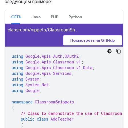
следующем примере:
.СЕТЬ
Java
PHP
Python
classroom/nippets/ClassroomSnippets/AddTeacher.cs
Посмотреть на GitHub
using
Google.Apis.Auth.OAuth2
;
using
Google.Apis.Classroom.v1
;
using
Google.Apis.Classroom.v1.Data
;
using
Google.Apis.Services
;
using
System
;
using
System.Net
;
using
Google
;
namespace
ClassroomSnippets
{
// Class to demonstrate the use of Classroom C
public
class
AddTeacher
{