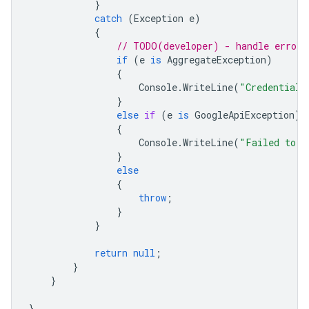
}
catch
(
Exception
e
)
{
// TODO(developer) - handle error 
if
(
e
is
AggregateException
)
{
Console
.
WriteLine
(
"Credential 
}
else
if
(
e
is
GoogleApiException
)
{
Console
.
WriteLine
(
"Failed to A
}
else
{
throw
;
}
}
return
null
;
}
}
}