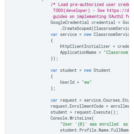
/* Load pre-authorized user creden
                 TODO(developer) - See https://dev
                 guides on implementing OAuth2 for
GoogleCredential
credential
=
Goog
.
CreateScoped
(
ClassroomService
var
service
=
new
ClassroomService
{
HttpClientInitializer
=
creden
ApplicationName
=
"Classroom A
});
var
student
=
new
Student
{
UserId
=
"me"
};
var
request
=
service
.
Courses
.
Stud
request
.
EnrollmentCode
=
enrollmen
student
=
request
.
Execute
();
Console
.
WriteLine
(
"User '{0}' was enrolled  as a
student
.
Profile
.
Name
.
FullName
,