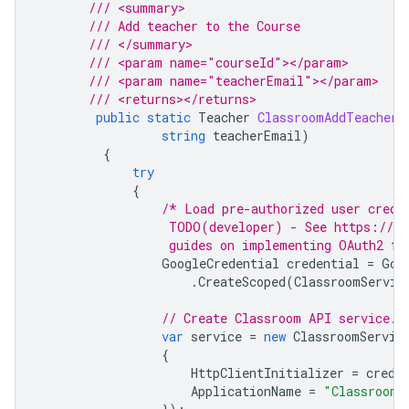
/// <summary>
/// Add teacher to the Course
/// </summary>
/// <param name="courseId"></param>
/// <param name="teacherEmail"></param>
/// <returns></returns>
public
static
Teacher
ClassroomAddTeacher
(
string
teacherEmail
)
{
try
{
/* Load pre-authorized user crede
                  TODO(developer) - See https://de
                  guides on implementing OAuth2 fo
GoogleCredential
credential
=
Goo
.
CreateScoped
(
ClassroomServic
// Create Classroom API service.
var
service
=
new
ClassroomServic
{
HttpClientInitializer
=
crede
ApplicationName
=
"Classroom 