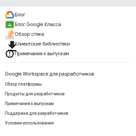
Блог
Блог Google Класса
Обзор стека
file_download
Клиентские библиотеки
Примечания к выпускам
Google Workspace для разработчиков
Обзор платформы
Продукты для разработчиков
Примечания к выпускам
Поддержка для разработчиков
Условия использования