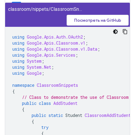
classroom/nippets/ClassroomSnippets/AddStudent.cs
Посмотреть на GitHub
using
Google.Apis.Auth.OAuth2
;
using
Google.Apis.Classroom.v1
;
using
Google.Apis.Classroom.v1.Data
;
using
Google.Apis.Services
;
using
System
;
using
System.Net
;
using
Google
;
namespace
ClassroomSnippets
{
// Class to demonstrate the use of Classroom C
public
class
AddStudent
{
public
static
Student
ClassroomAddStudent
(
{
try
{