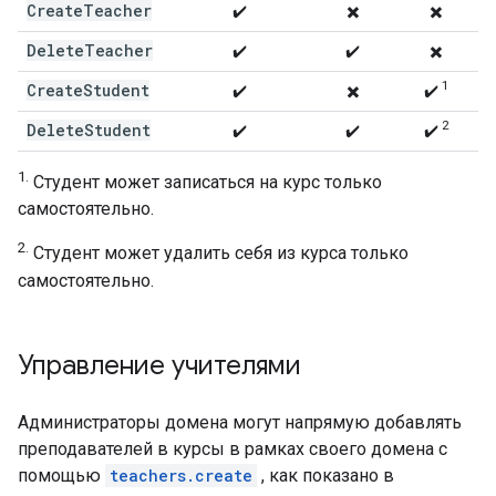
Create
Teacher
✔️
✖️
✖️
Delete
Teacher
✔️
✔️
✖️
1
Create
Student
✔️
✖️
✔️
2
Delete
Student
✔️
✔️
✔️
1.
Студент может записаться на курс только
самостоятельно.
2.
Студент может удалить себя из курса только
самостоятельно.
Управление учителями
Администраторы домена могут напрямую добавлять
преподавателей в курсы в рамках своего домена с
помощью
teachers.create
, как показано в