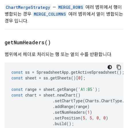
ChartMergeStrategy
—
MERGE_ROWS
여러 범위에서 행이
병합되는 경우
MERGE_COLUMNS
여러 범위에서 열이 병합되는
경우 입니다.
get
Num
Headers(
)
범위에서 헤더로 처리되는 행 또는 열의 수를 반환합니다.
const
ss
=
SpreadsheetApp
.
getActiveSpreadsheet
();
const
sheet
=
ss
.
getSheets
()[
0
];
const
range
=
sheet
.
getRange
(
'A1:B5'
);
const
chart
=
sheet
.
newChart
()
.
setChartType
(
Charts
.
ChartType
.
B
.
addRange
(
range
)
.
setNumHeaders
(
1
)
.
setPosition
(
5
,
5
,
0
,
0
)
.
build
();