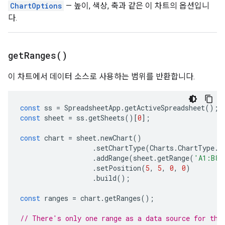
ChartOptions
— 높이, 색상, 축과 같은 이 차트의 옵션입니
다.
get
Ranges(
)
이 차트에서 데이터 소스로 사용하는 범위를 반환합니다.
const
ss
=
SpreadsheetApp
.
getActiveSpreadsheet
();
const
sheet
=
ss
.
getSheets
()[
0
];
const
chart
=
sheet
.
newChart
()
.
setChartType
(
Charts
.
ChartType
.
B
.
addRange
(
sheet
.
getRange
(
'A1:B8'
.
setPosition
(
5
,
5
,
0
,
0
)
.
build
();
const
ranges
=
chart
.
getRanges
();
// There's only one range as a data source for thi