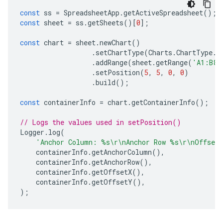
const
ss
=
SpreadsheetApp
.
getActiveSpreadsheet
();
const
sheet
=
ss
.
getSheets
()[
0
];
const
chart
=
sheet
.
newChart
()
.
setChartType
(
Charts
.
ChartType
.
B
.
addRange
(
sheet
.
getRange
(
'A1:B8'
.
setPosition
(
5
,
5
,
0
,
0
)
.
build
();
const
containerInfo
=
chart
.
getContainerInfo
();
// Logs the values used in setPosition()
Logger
.
log
(
'Anchor Column: %s\r\nAnchor Row %s\r\nOffset
containerInfo
.
getAnchorColumn
(),
containerInfo
.
getAnchorRow
(),
containerInfo
.
getOffsetX
(),
containerInfo
.
getOffsetY
(),
);