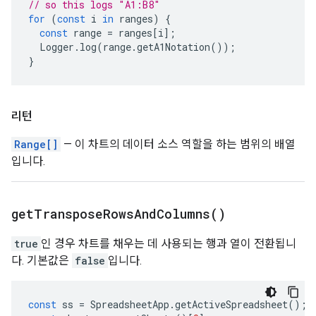
// so this logs "A1:B8"
for
(
const
i
in
ranges
)
{
const
range
=
ranges
[
i
];
Logger
.
log
(
range
.
getA1Notation
());
}
리턴
Range[]
— 이 차트의 데이터 소스 역할을 하는 범위의 배열
입니다.
get
Transpose
Rows
And
Columns(
)
true
인 경우 차트를 채우는 데 사용되는 행과 열이 전환됩니
다. 기본값은
false
입니다.
const
ss
=
SpreadsheetApp
.
getActiveSpreadsheet
();