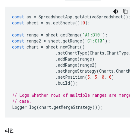
const
ss
=
SpreadsheetApp
.
getActiveSpreadsheet
();
const
sheet
=
ss
.
getSheets
()[
0
];
const
range
=
sheet
.
getRange
(
'A1:B10'
);
const
range2
=
sheet
.
getRange
(
'C1:C10'
);
const
chart
=
sheet
.
newChart
()
.
setChartType
(
Charts
.
ChartType
.
B
.
addRange
(
range
)
.
addRange
(
range2
)
.
setMergeStrategy
(
Charts
.
ChartMe
.
setPosition
(
5
,
5
,
0
,
0
)
.
build
();
// Logs whether rows of multiple ranges are merged
// case.
Logger
.
log
(
chart
.
getMergeStrategy
());
리턴