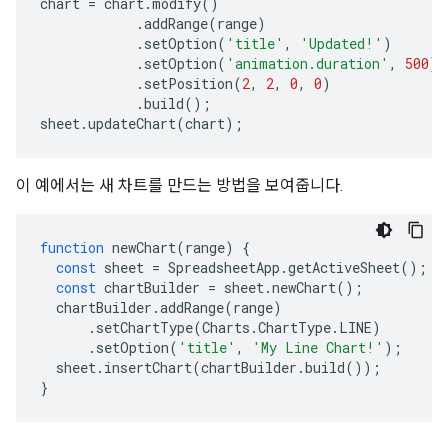
chart
=
chart
.
modify
()
.
addRange
(
range
)
.
setOption
(
'title'
,
'Updated!'
)
.
setOption
(
'animation.duration'
,
500
)
.
setPosition
(
2
,
2
,
0
,
0
)
.
build
();
sheet
.
updateChart
(
chart
);
이 예에서는 새 차트를 만드는 방법을 보여줍니다.
function
newChart
(
range
)
{
const
sheet
=
SpreadsheetApp
.
getActiveSheet
();
const
chartBuilder
=
sheet
.
newChart
();
chartBuilder
.
addRange
(
range
)
.
setChartType
(
Charts
.
ChartType
.
LINE
)
.
setOption
(
'title'
,
'My Line Chart!'
);
sheet
.
insertChart
(
chartBuilder
.
build
());
}