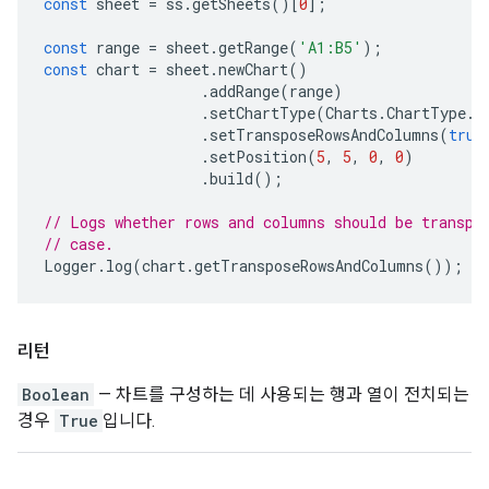
const
sheet
=
ss
.
getSheets
()[
0
];
const
range
=
sheet
.
getRange
(
'A1:B5'
);
const
chart
=
sheet
.
newChart
()
.
addRange
(
range
)
.
setChartType
(
Charts
.
ChartType
.
B
.
setTransposeRowsAndColumns
(
true
.
setPosition
(
5
,
5
,
0
,
0
)
.
build
();
// Logs whether rows and columns should be transpo
// case.
Logger
.
log
(
chart
.
getTransposeRowsAndColumns
());
리턴
Boolean
— 차트를 구성하는 데 사용되는 행과 열이 전치되는
경우
True
입니다.