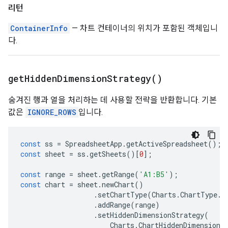
리턴
ContainerInfo
— 차트 컨테이너의 위치가 포함된 객체입니
다.
get
Hidden
Dimension
Strategy(
)
숨겨진 행과 열을 처리하는 데 사용할 전략을 반환합니다. 기본
값은
IGNORE_ROWS
입니다.
const
ss
=
SpreadsheetApp
.
getActiveSpreadsheet
();
const
sheet
=
ss
.
getSheets
()[
0
];
const
range
=
sheet
.
getRange
(
'A1:B5'
);
const
chart
=
sheet
.
newChart
()
.
setChartType
(
Charts
.
ChartType
.
B
.
addRange
(
range
)
.
setHiddenDimensionStrategy
(
Charts
.
ChartHiddenDimensionS