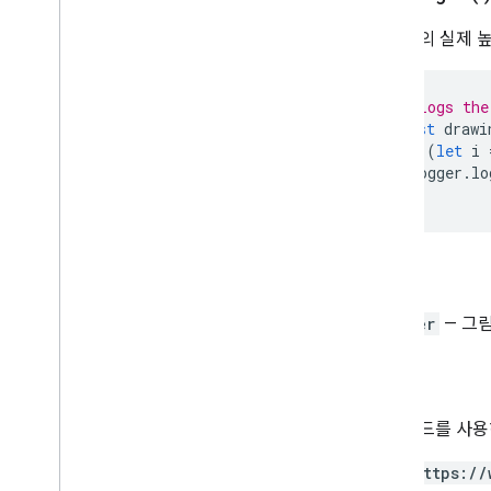
스프레드시트
이 그림의 실제 
스프레드시트 테마
텍스트 찾기
텍스트 회전
// Logs the
Text
Style
const
drawi
텍스트 스타일 빌더
for
(
let
i
Logger
.
lo
테마 색상
}
열거형
자동 완성 시리즈
밴딩 테마
리턴
부울 기준
테두리 스타일
Integer
— 그림
복사 붙여넣기 유형
연결된 시트의 데이터 소스
승인
데이터 확인 기준
Date
Time
Grouping
Rule
Type
이 메서드를 사
개발자 메타데이터위치유형
https://
개발자 메타데이터 공개 상태