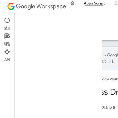
홈
Apps Script
모
Workspace
Apps Script
정보
개요
가이드
참조
샘플
지원
채팅
API
있을 수 있습니다.
개요
홈
Google Wor
Google Workspace 서비스
관리 콘솔
Class D
Calendar
채팅
문서
이 페이지의 내용
Drive
메서드