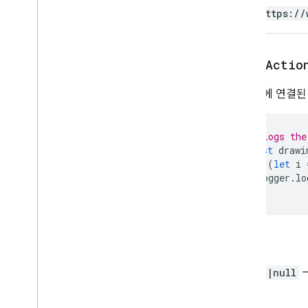
측정기준
https://
방향
게재빈도 유형
Group
Control
Toggle
Position
get
On
Actio
인터폴레이션 유형
Pivot
Table
Summarize
Function
이 그림에 연결된
피봇 값 표시 유형
보호 조치 유형
// Logs the
다시 계산 간격
const
drawi
상대적 날짜
for
(
let
i
시트 유형
Logger
.
lo
Sort
Order
}
텍스트 방향
텍스트 열의 열 구분자
테마 색상 유형
리턴
Value
Type
래핑 전략
String|null
—
고급 서비스