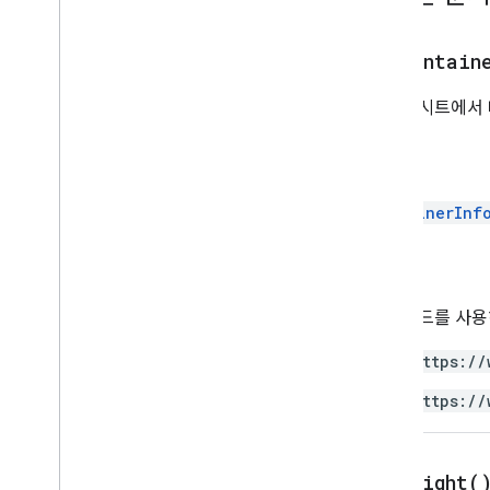
그라데이션 조건
그룹
get
Contain
이름이 지정된 범위
Over
Grid
Image
그림이 시트에서 
페이지 보호
피봇 필터
피봇 그룹
리턴
피봇 그룹 제한
ContainerInf
피벗 테이블
피봇 값
보호
승인
범위
이 메서드를 사
범위 목록
리치 텍스트 값
https://
리치 텍스트 값 빌더
https://
선택항목
시트
슬라이서
get
Height(
정렬 사양