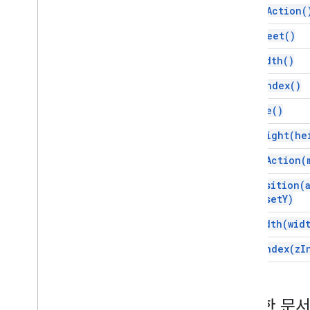
get
On
Action(
개발자 메타데이터
Developer
Metadata
Finder입니다
.
get
Sheet(
)
개발자 메타데이터 위치
get
Width(
)
그리기
Embedded
Area
Chart
Builder
get
ZIndex(
)
삽입된 막대 그래프 빌더
remove(
)
삽입된 차트
삽입된 차트 작성 도구
set
Height(
he
Embedded
Column
Chart
Builder
set
On
Action(
Embedded
Combo
Chart
Builder 구현
Embedded
Histogram
Chart
Builder
set
Position(
offset
Y)
삽입된 선 차트 빌더
Embedded
Pie
Chart
Builder
set
Width(
wid
Embedded
Scatter
Chart
Builder
set
ZIndex(
z
I
삽입된 테이블 차트 빌더
필터
필터 기준
필터 기준 빌더
자세한 문