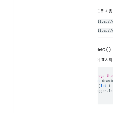
승인
Sheets API
프레젠테이션
이 메서드를 사
작업공간
더보기
.
.
.
https://
https://
다른 Google 서비스
Google Analytics
Google Maps
get
Sheet(
)
Google Translate
Vertex AI
이 그림이 표시되
You
Tube
더보기
.
.
.
// Logs the
const
drawi
유틸리티 서비스
for
(
let
i
API 데이터베이스 연결
Logger
.
lo
데이터 사용성 및 최적화
}
HTML 콘텐츠
스크립트 실행 및 정보