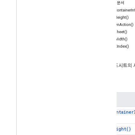
설문지
자세한 문서
Gmail
getContainerIn
스프레드시트
getHeight()
개요
getOnAction()
Spreadsheet
App
getSheet()
getWidth()
클래스
getZIndex()
밴딩
부울 조건
셀 이미지
스프레드시트의 시
셀 이미지 빌더
색상
메서드
색상 빌더
조건부 서식 규칙
Conditional
Format
Rule
Builder
메서드
Container
Info
get
Container
연결된 시트의 데이터 소스
데이터 검증
Data
Validation
Builder
get
Height(
)
날짜
/
시간 그룹화 규칙