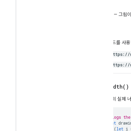
리턴
프로젝트 리소스 스크립트
자동화 트리거 및 이벤트
Sheet
— 그림이
매니페스트
할당량 및 한도
승인
Google Workspace 부가기능
이 메서드를 사
서비스
매니페스트
https://
부가기능 API
https://
Apps Script API
v1
get
Width(
)
클라이언트 라이브러리
이 그림의 실제 
// Logs the
const
drawi
for
(
let
i