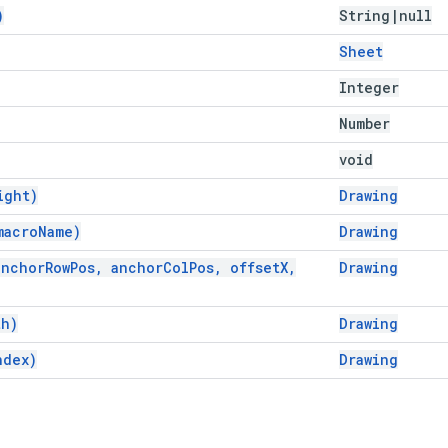
)
String
|
null
Sheet
Integer
Number
void
ight)
Drawing
macro
Name)
Drawing
anchor
Row
Pos
,
anchor
Col
Pos
,
offset
X
,
Drawing
th)
Drawing
ndex)
Drawing
서