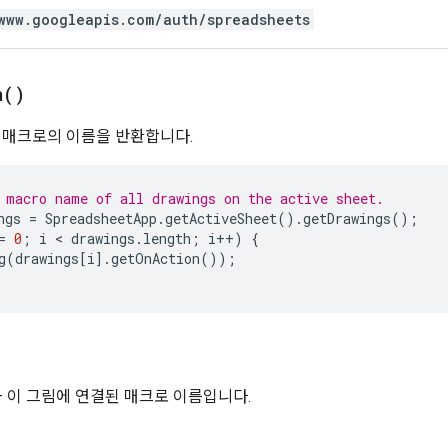
www.googleapis.com/auth/spreadsheets
n(
)
 매크로의 이름을 반환합니다.
 macro name of all drawings on the active sheet.
ngs
=
SpreadsheetApp
.
getActiveSheet
().
getDrawings
();
=
0
;
i
 < 
drawings
.
length
;
i
++
)
{
g
(
drawings
[
i
].
getOnAction
());
 이 그림에 연결된 매크로 이름입니다.