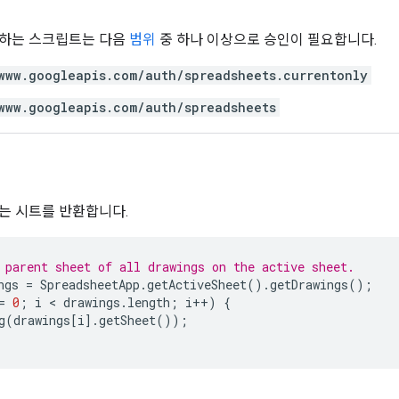
용하는 스크립트는 다음
범위
중 하나 이상으로 승인이 필요합니다.
www.googleapis.com/auth/spreadsheets.currentonly
www.googleapis.com/auth/spreadsheets
는 시트를 반환합니다.
 parent sheet of all drawings on the active sheet.
ngs
=
SpreadsheetApp
.
getActiveSheet
().
getDrawings
();
=
0
;
i
 < 
drawings
.
length
;
i
++
)
{
g
(
drawings
[
i
].
getSheet
());