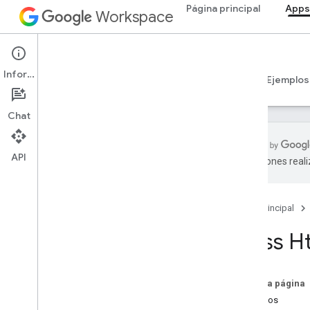
Página principal
Apps
Workspace
Apps Script
Información
Descripción general
Guías
Referencia
Ejemplos
Chat
API
traducciones real
Descripción general
Página principal
Servicios de Google Workspace
Consola del administrador
Class H
Calendar
Chat
Documentos
En esta página
Drive
Métodos