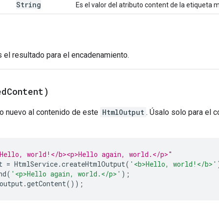
String
Es el valor del atributo content de la etiqueta 
s el resultado para el encadenamiento.
ed
Content)
o nuevo al contenido de este
HtmlOutput
. Úsalo solo para el 
Hello, world!</b><p>Hello again, world.</p>"
t
=
HtmlService
.
createHtmlOutput
(
'<b>Hello, world!</b>'
nd
(
'<p>Hello again, world.</p>'
);
output
.
getContent
());