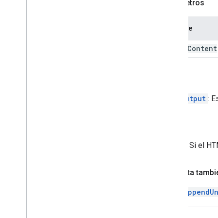
Parámetros
Nombre
added
Content
Volver
HtmlOutput
: E
Arroja
Error
: Si el H
Consulta tambi
appendUn