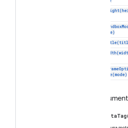
Url)
set
Height(
he
set
Sandbox
Mo
mode)
set
Title(
tit
set
Width(
wid
set
XFrame
Opt
Mode(
mode)
Documenta
addMetaTag
Agrega una meta