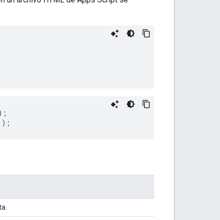
);
'
);
ta.