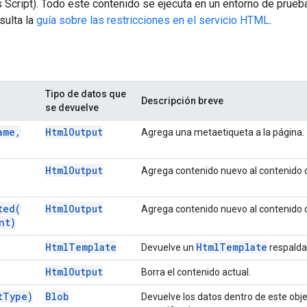
 Script). Todo este contenido se ejecuta en un entorno de prue
sulta la
guía sobre las restricciones en el servicio HTML
.
Tipo de datos que
Descripción breve
se devuelve
ame
,
Html
Output
Agrega una metaetiqueta a la página.
Html
Output
Agrega contenido nuevo al contenido 
ted(
Html
Output
Agrega contenido nuevo al contenido 
nt)
Html
Template
Html
Template
Devuelve un
respalda
Html
Output
Borra el contenido actual.
t
Type)
Blob
Devuelve los datos dentro de este obje