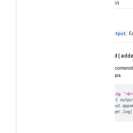
content
Volver
HtmlOutput
: E
append(
add
Agrega contenid
se escapa.
// Log "<b>
const
outpu
output
.
appe
Logger
.
log
(