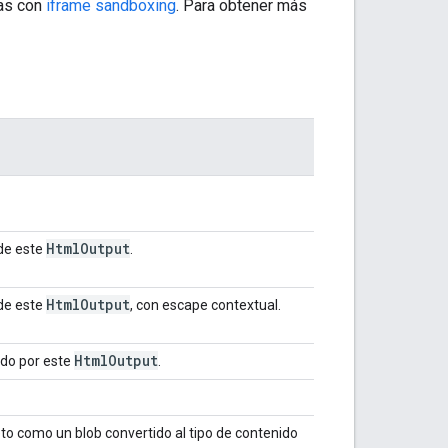
bas con
iframe sandboxing
. Para obtener más
Html
Output
de este
.
Html
Output
de este
, con escape contextual.
Html
Output
do por este
.
to como un blob convertido al tipo de contenido