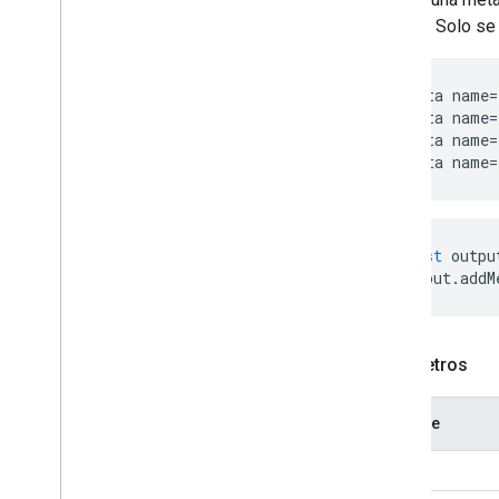
ignoran. Solo se
<meta name=
<meta name=
<meta name=
<meta name=
const
outpu
output
.
addM
Parámetros
Nombre
name