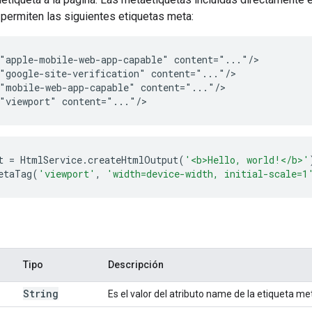
 permiten las siguientes etiquetas meta:
"apple-mobile-web-app-capable" content="..."/>

"google-site-verification" content="..."/>

"mobile-web-app-capable" content="..."/>

"viewport" content="..."/>
t
=
HtmlService
.
createHtmlOutput
(
'<b>Hello, world!</b>'
etaTag
(
'viewport'
,
'width=device-width, initial-scale=1
Tipo
Descripción
String
Es el valor del atributo name de la etiqueta me