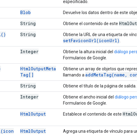
especificado.
Blob
Devuelve los datos dentro de este obj
String
Html
Out
Obtiene el contenido de este
l(
)
String
Obtiene la URL de una etiqueta de vín
set
Favicon
Url(
icon
Url)
.
Integer
Obtiene la altura inicial del
diálogo per
Formularios de Google.
)
Html
Output
Meta
Obtiene un array de objetos que repre
Tag[]
add
Meta
Tag(
name
,
con
llamando a
String
Obtiene el título de la página de salida.
Integer
Obtiene el ancho inicial del
diálogo per
Formularios de Google.
Html
Output
Html
O
Establece el contenido de este
l(
icon
Html
Output
Agrega una etiqueta de vínculo para un