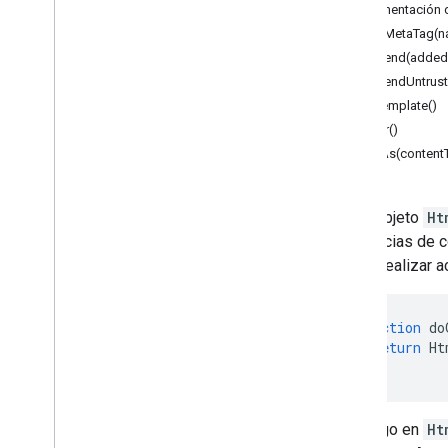
Formularios
Documentación d
Gmail
addMetaTag(na
Hojas de cálculo
append(added
Presentaciones
appendUntrust
Lugar de trabajo
asTemplate()
Más
.
.
.
clear()
getAs(content
Otros servicios de Google
Google Analytics
Es un objeto
Ht
Google Maps
secuencias de c
Google Translate
pueda realizar 
Vertex AI
You
Tube
Más
.
.
.
function
do
return
Ht
Servicios de servicios públicos
}
Conexiones de base de datos de API
Usabilidad y optimización de datos
El código en
Ht
Contenido &HTML