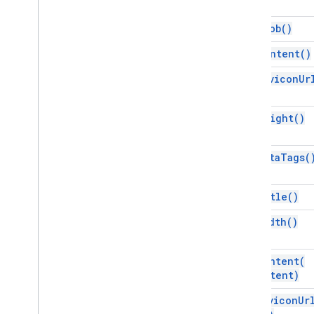
Información sobre la ejecución de la
secuencia de comandos
get
Blob(
)
Recursos del proyecto de
get
Content(
)
secuencia de comandos
get
Favicon
Ur
Activadores y eventos de
automatización
Manifiesto
get
Height(
)
Cuotas y límites
get
Meta
Tags(
Complementos de Google
Workspace
Servicios
get
Title(
)
Manifiesto
API de complementos
get
Width(
)
API de Apps Script
set
Content(
v1
content)
Bibliotecas cliente
set
Favicon
Ur