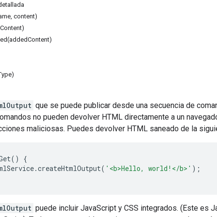
etallada
me, content)
Content)
ed(addedContent)
Type)
mlOutput
que se puede publicar desde una secuencia de coman
omandos no pueden devolver HTML directamente a un navegador. 
acciones maliciosas. Puedes devolver HTML saneado de la sigui
Get
()
{
mlService
.
createHtmlOutput
(
'<b>Hello, world!</b>'
);
mlOutput
puede incluir JavaScript y CSS integrados. (Este es J