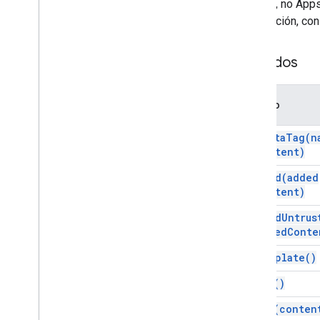
el DOM, no Apps
Gráficos
información, con
Contenido
HTML
Descripción general
Métodos
google
.
script
.
history (del lado del
cliente)
google
.
script
.
host (del cliente)
Método
google
.
script
.
run (del cliente)
add
Meta
Tag(
n
google
.
script
.
url (del cliente)
content)
Servicio HTML
append(
added
Clases
Content)
Salida HTML
Metaetiqueta HTML de salida
append
Untrus
added
Conte
Plantilla HTML
as
Template(
)
Enums
Modo de zona de pruebas
clear(
)
Modo XFrame
Options
get
As(
conten
Correo electrónico