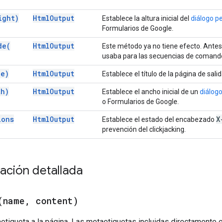
ight)
Html
Output
Establece la altura inicial del
diálogo p
Formularios de Google.
de(
Html
Output
Este método ya no tiene efecto. Antes,
usaba para las secuencias de comandos
le)
Html
Output
Establece el título de la página de salid
th)
Html
Output
Establece el ancho inicial de un
diálog
o Formularios de Google.
ions
Html
Output
X
Establece el estado del encabezado
prevención del clickjacking.
ción detallada
(
name
,
content)
etiqueta a la página. Las metaetiquetas incluidas directamente