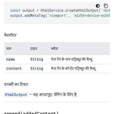
const
output
=
HtmlService
.
createHtmlOutput
(
'<b>He
output
.
addMetaTag
(
'viewport'
,
'width=device-width,
पैरामीटर
नाम
टाइप
ब्यौरा
name
String
मेटा टैग के नाम एट्रिब्यूट की वैल्यू.
content
String
मेटा टैग के कॉन्टेंट एट्रिब्यूट की वैल्यू.
वापसी का टिकट
HtmlOutput
— यह आउटपुट, चेनिंग के लिए है.
append(
added
Content)