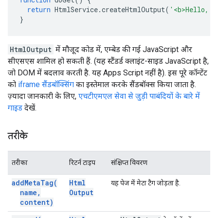
return
HtmlService
.
createHtmlOutput
(
'<b>Hello, w
}
HtmlOutput
में मौजूद कोड में, एम्बेड की गई JavaScript और
सीएसएस शामिल हो सकती हैं. (यह स्टैंडर्ड क्लाइंट-साइड JavaScript है,
जो DOM में बदलाव करती है. यह Apps Script नहीं है). इस पूरे कॉन्टेंट
को
iframe सैंडबॉक्सिंग
का इस्तेमाल करके सैंडबॉक्स किया जाता है.
ज़्यादा जानकारी के लिए,
एचटीएमएल सेवा से जुड़ी पाबंदियों के बारे में
गाइड
देखें.
तरीके
तरीका
रिटर्न टाइप
संक्षिप्त विवरण
add
Meta
Tag(
Html
यह पेज में मेटा टैग जोड़ता है.
name
,
Output
content)