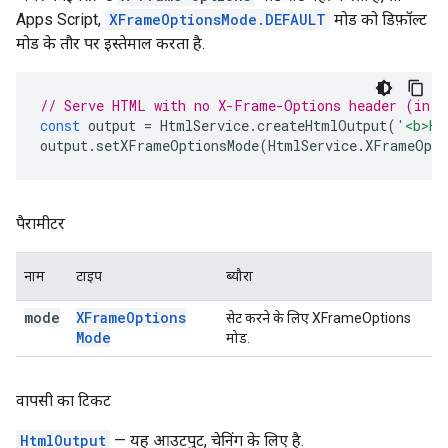
Apps Script,
XFrameOptionsMode.DEFAULT
मोड को डिफ़ॉल्ट
मोड के तौर पर इस्तेमाल करता है.
// Serve HTML with no X-Frame-Options header (in A
const
output
=
HtmlService
.
createHtmlOutput
(
'<b>He
output
.
setXFrameOptionsMode
(
HtmlService
.
XFrameOpti
पैरामीटर
नाम
टाइप
ब्यौरा
mode
XFrame
Options
सेट करने के लिए XFrameOptions
Mode
मोड.
वापसी का टिकट
HtmlOutput
— यह आउटपुट, चेनिंग के लिए है.