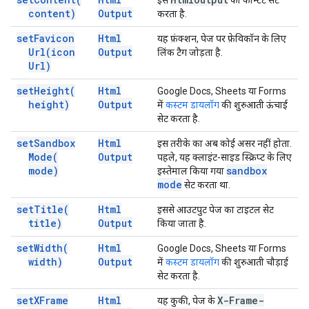
इस
का कॉन्टेंट सेट
content)
Output
करता है.
set
Favicon
Html
यह फ़ंक्शन, पेज पर फ़ेविकॉन के लिए
Url(
icon
Output
लिंक टैग जोड़ता है.
Url)
set
Height(
Html
Google Docs, Sheets या Forms
height)
Output
में
कस्टम डायलॉग
की शुरुआती ऊंचाई
सेट करता है.
set
Sandbox
Html
इस तरीके का अब कोई असर नहीं होता.
Mode(
Output
पहले, यह क्लाइंट-साइड स्क्रिप्ट के लिए
mode)
sandbox
इस्तेमाल किया गया
mode
सेट करता था.
set
Title(
Html
इससे आउटपुट पेज का टाइटल सेट
title)
Output
किया जाता है.
set
Width(
Html
Google Docs, Sheets या Forms
width)
Output
में
कस्टम डायलॉग
की शुरुआती चौड़ाई
सेट करता है.
set
XFrame
Html
X-Frame-
यह कुकी, पेज के