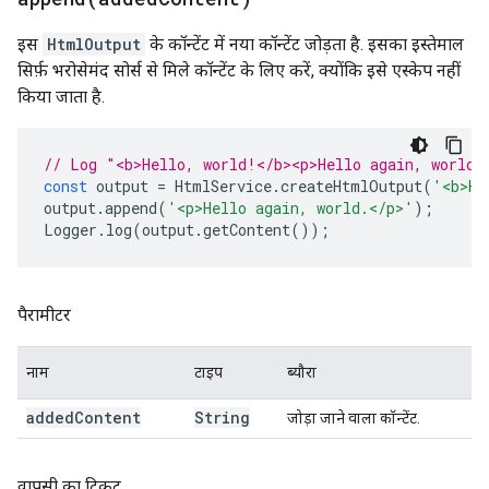
इस
HtmlOutput
के कॉन्टेंट में नया कॉन्टेंट जोड़ता है. इसका इस्तेमाल
सिर्फ़ भरोसेमंद सोर्स से मिले कॉन्टेंट के लिए करें, क्योंकि इसे एस्केप नहीं
किया जाता है.
// Log "<b>Hello, world!</b><p>Hello again, world.
const
output
=
HtmlService
.
createHtmlOutput
(
'<b>He
output
.
append
(
'<p>Hello again, world.</p>'
);
Logger
.
log
(
output
.
getContent
());
पैरामीटर
नाम
टाइप
ब्यौरा
added
Content
String
जोड़ा जाने वाला कॉन्टेंट.
वापसी का टिकट