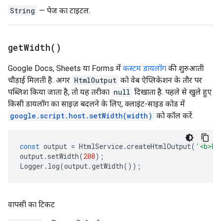
String
— पेज का टाइटल.
get
Width(
)
Google Docs, Sheets या Forms में
कस्टम डायलॉग
की शुरुआती
चौड़ाई मिलती है. अगर
HtmlOutput
को वेब ऐप्लिकेशन के तौर पर
पब्लिश किया जाता है, तो यह तरीका
null
दिखाता है. पहले से खुले हुए
किसी डायलॉग का साइज़ बदलने के लिए, क्लाइंट-साइड कोड में
google.script.host.setWidth(width)
को कॉल करें.
const
output
=
HtmlService
.
createHtmlOutput
(
'<b>He
output
.
setWidth
(
200
);
Logger
.
log
(
output
.
getWidth
());
वापसी का टिकट