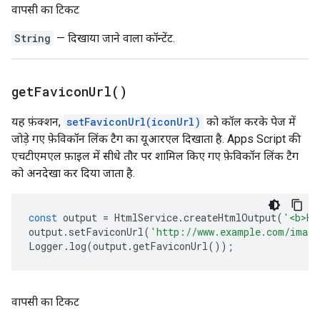
वापसी का टिकट
String
— दिखाया जाने वाला कॉन्टेंट.
get
Favicon
Url(
)
यह फ़ंक्शन,
setFaviconUrl(iconUrl)
को कॉल करके पेज में
जोड़े गए फ़ेविकॉन लिंक टैग का यूआरएल दिखाता है. Apps Script की
एचटीएमएल फ़ाइल में सीधे तौर पर शामिल किए गए फ़ेविकॉन लिंक टैग
को अनदेखा कर दिया जाता है.
const
output
=
HtmlService
.
createHtmlOutput
(
'<b>He
output
.
setFaviconUrl
(
'http://www.example.com/image
Logger
.
log
(
output
.
getFaviconUrl
());
वापसी का टिकट