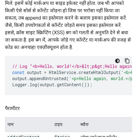
मिले. इसमें कोई मार्कअप या साइड इफ़ेक्ट नहीं होता. जब भी आपको
किसी ऐसे सोर्स से कॉन्टेंट जोड़ना हो जिस पर भरोसा नहीं किया जा
सकता, तब append का इस्तेमाल करने के बजाय इसका इस्तेमाल करें.
जैसे, किसी उपयोगकर्ता से कॉन्टेंट जोड़ते समय इसका इस्तेमाल करें.
इससे, क्रॉस साइट स्क्रिप्टिंग (XSS) बग को गलती से अनुमति देने से बचा
जा सकता है. इस बग में, आपके जोड़े गए कॉन्टेंट या मार्कअप की वजह से
कोड का अनचाहा एक्ज़ीक्यूशन होता है.
// Log "<b>Hello, world!</b>&lt;p&gt;Hello again,
const
output
=
HtmlService
.
createHtmlOutput
(
'<b>He
output
.
appendUntrusted
(
'<p>Hello again, world.</p>
Logger
.
log
(
output
.
getContent
());
पैरामीटर
नाम
टाइप
ब्यौरा