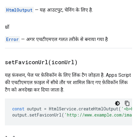
HtmlOutput
— यह आउटपुट, चेनिंग के लिए है.
थ्रॉ
Error
— अगर एचटीएमएल गलत तरीके से बनाया गया है
setFaviconUrl(
icon
Url)
यह फ़ंक्शन, पेज पर फ़ेविकॉन के लिए लिंक टैग जोड़ता है. Apps Script
की एचटीएमएल फ़ाइल में सीधे तौर पर शामिल किए गए फ़ेविकॉन लिंक
टैग को अनदेखा कर दिया जाता है.
const
output
=
HtmlService
.
createHtmlOutput
(
'<b>He
output
.
setFaviconUrl
(
'http://www.example.com/image