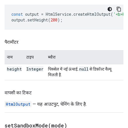
const
output
=
HtmlService
.
createHtmlOutput
(
'<b>He
output
.
setHeight
(
200
);
पैरामीटर
नाम
टाइप
ब्यौरा
height
Integer
null
पिक्सेल में नई ऊंचाई;
से डिफ़ॉल्ट वैल्यू
मिलती है.
वापसी का टिकट
HtmlOutput
— यह आउटपुट, चेनिंग के लिए है.
setSandboxMode(
mode)