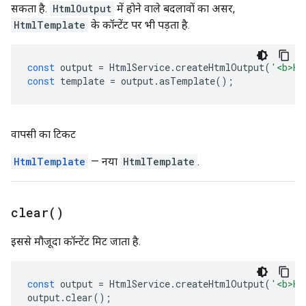
सकता है.
HtmlOutput
में होने वाले बदलावों का असर,
HtmlTemplate
के कॉन्टेंट पर भी पड़ता है.
const
output
=
HtmlService
.
createHtmlOutput
(
'<b>He
const
template
=
output
.
asTemplate
();
वापसी का टिकट
HtmlTemplate
— नया
HtmlTemplate
.
clear(
)
इससे मौजूदा कॉन्टेंट मिट जाता है.
const
output
=
HtmlService
.
createHtmlOutput
(
'<b>He
output
.
clear
();