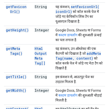
get
Favicon
String
set
Favicon
Url(
यह फ़ंक्शन,
Url(
)
icon
Url)
को कॉल करके पेज में
जोड़े गए फ़ेविकॉन लिंक टैग का
यूआरएल दिखाता है.
get
Height(
)
Integer
Google Docs, Sheets या Forms
में
कस्टम डायलॉग
की शुरुआती ऊंचाई
का पता लगाता है.
get
Meta
Html
यह फ़ंक्शन, उन ऑब्जेक्ट की एक
Tags(
)
Output
add
Meta
कैटगरी को दिखाता है जो
Meta
Tag(
name
,
content)
को
Tag[]
कॉल करके पेज में जोड़े गए मेटा टैग को
दिखाते हैं.
get
Title(
)
String
इस फ़ंक्शन से, आउटपुट पेज का
टाइटल मिलता है.
get
Width(
)
Integer
Google Docs, Sheets या Forms
में
कस्टम डायलॉग
की शुरुआती चौड़ाई
मिलती है.
set
Content(
Html
Html
Output