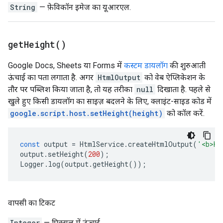
String
— फ़ेविकॉन इमेज का यूआरएल.
get
Height(
)
Google Docs, Sheets या Forms में
कस्टम डायलॉग
की शुरुआती
ऊंचाई का पता लगाता है. अगर
HtmlOutput
को वेब ऐप्लिकेशन के
तौर पर पब्लिश किया जाता है, तो यह तरीका
null
दिखाता है. पहले से
खुले हुए किसी डायलॉग का साइज़ बदलने के लिए, क्लाइंट-साइड कोड में
google.script.host.setHeight(height)
को कॉल करें.
const
output
=
HtmlService
.
createHtmlOutput
(
'<b>He
output
.
setHeight
(
200
);
Logger
.
log
(
output
.
getHeight
());
वापसी का टिकट
Integer
— पिक्सल में ऊंचाई.