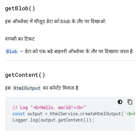
get
Blob(
)
इस ऑब्जेक्ट में मौजूद डेटा को blob के तौर पर दिखाओ.
वापसी का टिकट
Blob
— डेटा को एक बड़े बाइनरी ऑब्जेक्ट के तौर पर दिखाया जाता है.
get
Content(
)
इस
HtmlOutput
का कॉन्टेंट मिलता है.
// Log "<b>Hello, world!</b>"
const
output
=
HtmlService
.
createHtmlOutput
(
'<b>He
Logger
.
log
(
output
.
getContent
());