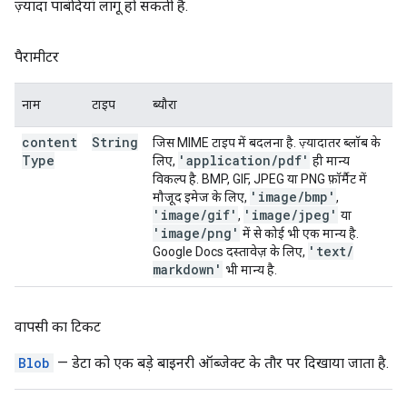
ज़्यादा पाबंदियां लागू हो सकती हैं.
पैरामीटर
नाम
टाइप
ब्यौरा
content
String
जिस MIME टाइप में बदलना है. ज़्यादातर ब्लॉब के
Type
'application
/
pdf'
लिए,
ही मान्य
विकल्प है. BMP, GIF, JPEG या PNG फ़ॉर्मैट में
'image
/
bmp'
मौजूद इमेज के लिए,
,
'image
/
gif'
'image
/
jpeg'
,
या
'image
/
png'
में से कोई भी एक मान्य है.
'text
/
Google Docs दस्तावेज़ के लिए,
markdown'
भी मान्य है.
वापसी का टिकट
Blob
— डेटा को एक बड़े बाइनरी ऑब्जेक्ट के तौर पर दिखाया जाता है.