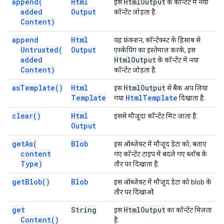
append(
Html
Html
Output
इस
के कॉन्टेंट में नया
added
Output
कॉन्टेंट जोड़ता है.
Content)
append
Html
यह फ़ंक्शन, कॉन्टेक्स्ट के हिसाब से
Untrusted(
Output
एस्केपिंग का इस्तेमाल करके, इस
added
Html
Output
के कॉन्टेंट में नया
Content)
कॉन्टेंट जोड़ता है.
as
Template(
)
Html
Html
Output
इस
से बैक अप लिया
Template
Html
Template
गया
दिखाता है.
clear(
)
Html
इससे मौजूदा कॉन्टेंट मिट जाता है.
Output
get
As(
Blob
इस ऑब्जेक्ट में मौजूद डेटा को, बताए
content
गए कॉन्टेंट टाइप में बदले गए ब्लॉब के
Type)
तौर पर दिखाता है.
get
Blob(
)
Blob
इस ऑब्जेक्ट में मौजूद डेटा को blob के
तौर पर दिखाओ.
get
String
Html
Output
इस
का कॉन्टेंट मिलता
Content(
)
है.