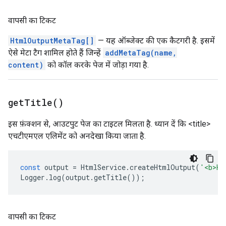
वापसी का टिकट
HtmlOutputMetaTag[]
— यह ऑब्जेक्ट की एक कैटगरी है. इसमें
ऐसे मेटा टैग शामिल होते हैं जिन्हें
addMetaTag(name,
content)
को कॉल करके पेज में जोड़ा गया है.
get
Title(
)
इस फ़ंक्शन से, आउटपुट पेज का टाइटल मिलता है. ध्यान दें कि <title>
एचटीएमएल एलिमेंट को अनदेखा किया जाता है.
const
output
=
HtmlService
.
createHtmlOutput
(
'<b>He
Logger
.
log
(
output
.
getTitle
());
वापसी का टिकट