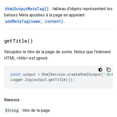
HtmlOutputMetaTag[]
: tableau d'objets représentant les
balises Meta ajoutées à la page en appelant
addMetaTag(name, content)
.
get
Title(
)
Récupère le titre de la page de sortie. Notez que l'élément
HTML <title> est ignoré.
const
output
=
HtmlService
.
createHtmlOutput
(
'<b>He
Logger
.
log
(
output
.
getTitle
());
Renvois
String
: titre de la page.