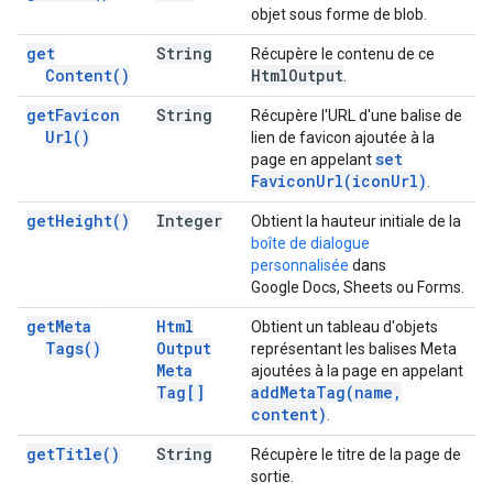
objet sous forme de blob.
get
String
Récupère le contenu de ce
Content(
)
Html
Output
.
get
Favicon
String
Récupère l'URL d'une balise de
Url(
)
lien de favicon ajoutée à la
set
page en appelant
Favicon
Url(
icon
Url)
.
get
Height(
)
Integer
Obtient la hauteur initiale de la
boîte de dialogue
personnalisée
dans
Google Docs, Sheets ou Forms.
get
Meta
Html
Obtient un tableau d'objets
Tags(
)
Output
représentant les balises Meta
Meta
ajoutées à la page en appelant
Tag[]
add
Meta
Tag(
name
,
content)
.
get
Title(
)
String
Récupère le titre de la page de
sortie.