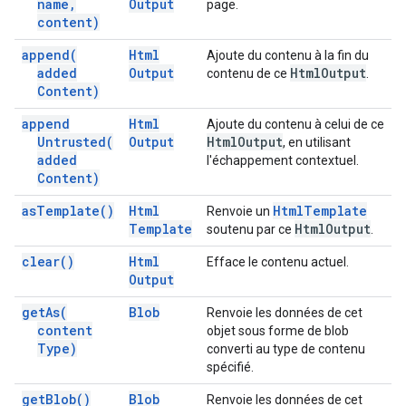
name
,
Output
page.
content)
append(
Html
Ajoute du contenu à la fin du
added
Output
Html
Output
contenu de ce
.
Content)
append
Html
Ajoute du contenu à celui de ce
Untrusted(
Output
Html
Output
, en utilisant
added
l'échappement contextuel.
Content)
as
Template(
)
Html
Html
Template
Renvoie un
Template
Html
Output
soutenu par ce
.
clear(
)
Html
Efface le contenu actuel.
Output
get
As(
Blob
Renvoie les données de cet
content
objet sous forme de blob
Type)
converti au type de contenu
spécifié.
get
Blob(
)
Blob
Renvoie les données de cet