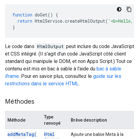
function
doGet
()
{
return
HtmlService
.
createHtmlOutput
(
'<b>Hello, w
}
Le code dans
HtmlOutput
peut inclure du code JavaScript
et CSS intégré. (Il s'agit d'un code JavaScript côté client
standard qui manipule le DOM, et non Apps Script.) Tout ce
contenu est mis en bac à sable à l'aide du
bac à sable
iframe
. Pour en savoir plus, consultez le
guide sur les
restrictions dans le service HTML
.
Méthodes
Type
Méthode
Brève description
renvoyé
add
Meta
Tag(
Html
Ajoute une balise Meta à la