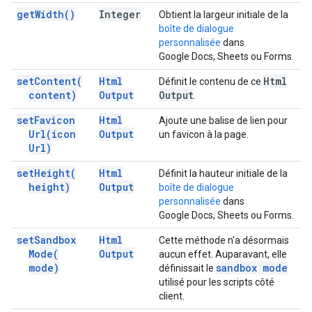
get
Width(
)
Integer
Obtient la largeur initiale de la
boîte de dialogue
personnalisée
dans
Google Docs, Sheets ou Forms.
set
Content(
Html
Html
Définit le contenu de ce
content)
Output
Output
.
set
Favicon
Html
Ajoute une balise de lien pour
Url(
icon
Output
un favicon à la page.
Url)
set
Height(
Html
Définit la hauteur initiale de la
height)
Output
boîte de dialogue
personnalisée
dans
Google Docs, Sheets ou Forms.
set
Sandbox
Html
Cette méthode n'a désormais
Mode(
Output
aucun effet. Auparavant, elle
mode)
sandbox mode
définissait le
utilisé pour les scripts côté
client.