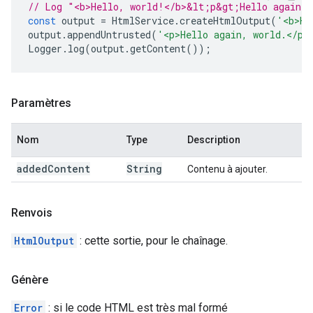
// Log "<b>Hello, world!</b>&lt;p&gt;Hello again,
const
output
=
HtmlService
.
createHtmlOutput
(
'<b>He
output
.
appendUntrusted
(
'<p>Hello again, world.</p>
Logger
.
log
(
output
.
getContent
());
Paramètres
Nom
Type
Description
added
Content
String
Contenu à ajouter.
Renvois
HtmlOutput
: cette sortie, pour le chaînage.
Génère
Error
: si le code HTML est très mal formé