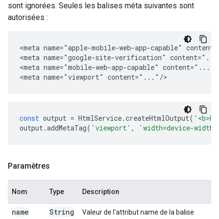
sont ignorées. Seules les balises méta suivantes sont
autorisées :
<meta name="apple-mobile-web-app-capable" content="
<meta name="google-site-verification" content="..."
<meta name="mobile-web-app-capable" content="..."/>
<meta name="viewport" content="..."/>
const
output
=
HtmlService
.
createHtmlOutput
(
'<b>He
output
.
addMetaTag
(
'viewport'
,
'width=device-width,
Paramètres
Nom
Type
Description
name
String
Valeur de l'attribut name de la balise