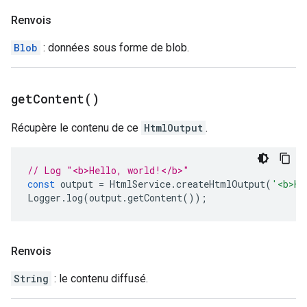
Renvois
Blob
: données sous forme de blob.
get
Content(
)
Récupère le contenu de ce
HtmlOutput
.
// Log "<b>Hello, world!</b>"
const
output
=
HtmlService
.
createHtmlOutput
(
'<b>He
Logger
.
log
(
output
.
getContent
());
Renvois
String
: le contenu diffusé.