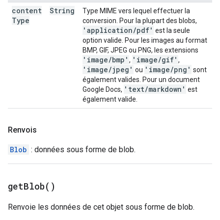
content
String
Type MIME vers lequel effectuer la
Type
conversion. Pour la plupart des blobs,
'application
/
pdf'
est la seule
option valide. Pour les images au format
BMP, GIF, JPEG ou PNG, les extensions
'image
/
bmp'
'image
/
gif'
,
,
'image
/
jpeg'
'image
/
png'
ou
sont
également valides. Pour un document
'text
/
markdown'
Google Docs,
est
également valide.
Renvois
Blob
: données sous forme de blob.
get
Blob(
)
Renvoie les données de cet objet sous forme de blob.