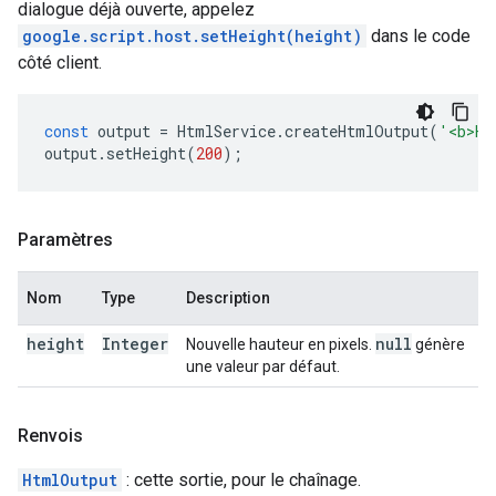
dialogue déjà ouverte, appelez
google.script.host.setHeight(height)
dans le code
côté client.
const
output
=
HtmlService
.
createHtmlOutput
(
'<b>He
output
.
setHeight
(
200
);
Paramètres
Nom
Type
Description
height
Integer
null
Nouvelle hauteur en pixels.
génère
une valeur par défaut.
Renvois
HtmlOutput
: cette sortie, pour le chaînage.