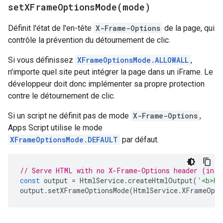
setXFrameOptionsMode(
mode)
Définit l'état de l'en-tête
X-Frame-Options
de la page, qui
contrôle la prévention du détournement de clic.
Si vous définissez
XFrameOptionsMode.ALLOWALL
,
n'importe quel site peut intégrer la page dans un iFrame. Le
développeur doit donc implémenter sa propre protection
contre le détournement de clic.
Si un script ne définit pas de mode
X-Frame-Options
,
Apps Script utilise le mode
XFrameOptionsMode.DEFAULT
par défaut.
// Serve HTML with no X-Frame-Options header (in A
const
output
=
HtmlService
.
createHtmlOutput
(
'<b>He
output
.
setXFrameOptionsMode
(
HtmlService
.
XFrameOpti