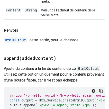
meta.
content
String
Valeur de l'attribut de contenu de la
balise Meta.
Renvois
HtmlOutput
: cette sortie, pour le chaînage.
append(
added
Content)
Ajoute du contenu à la fin du contenu de ce
HtmlOutput
.
Utilisez cette option uniquement pour le contenu provenant
d'une source fiable, car il n'est pas échappé.
// Log "<b>Hello, world!</b><p>Hello again, world.
const
output
=
HtmlService
.
createHtmlOutput
(
'<b>He
output
.
append
(
'<p>Hello again, world.</p>'
);