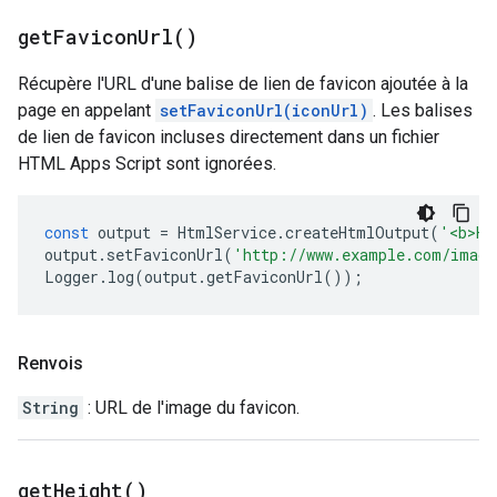
get
Favicon
Url(
)
Récupère l'URL d'une balise de lien de favicon ajoutée à la
page en appelant
setFaviconUrl(iconUrl)
. Les balises
de lien de favicon incluses directement dans un fichier
HTML Apps Script sont ignorées.
const
output
=
HtmlService
.
createHtmlOutput
(
'<b>He
output
.
setFaviconUrl
(
'http://www.example.com/image
Logger
.
log
(
output
.
getFaviconUrl
());
Renvois
String
: URL de l'image du favicon.
get
Height(
)