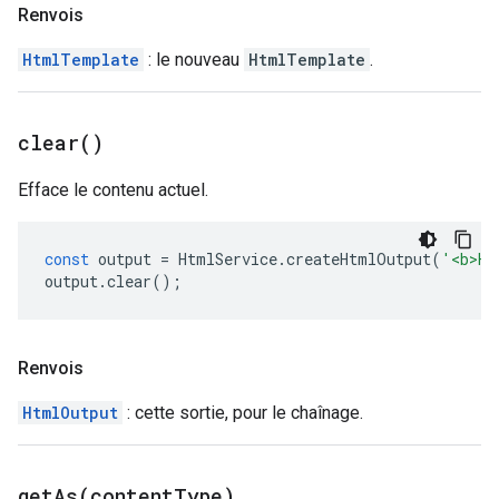
Renvois
HtmlTemplate
: le nouveau
HtmlTemplate
.
clear(
)
Efface le contenu actuel.
const
output
=
HtmlService
.
createHtmlOutput
(
'<b>He
output
.
clear
();
Renvois
HtmlOutput
: cette sortie, pour le chaînage.
getAs(
content
Type)