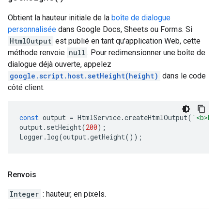
Obtient la hauteur initiale de la
boîte de dialogue
personnalisée
dans Google Docs, Sheets ou Forms. Si
HtmlOutput
est publié en tant qu'application Web, cette
méthode renvoie
null
. Pour redimensionner une boîte de
dialogue déjà ouverte, appelez
google.script.host.setHeight(height)
dans le code
côté client.
const
output
=
HtmlService
.
createHtmlOutput
(
'<b>He
output
.
setHeight
(
200
);
Logger
.
log
(
output
.
getHeight
());
Renvois
Integer
: hauteur, en pixels.