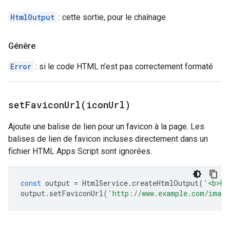
HtmlOutput
: cette sortie, pour le chaînage.
Génère
Error
: si le code HTML n'est pas correctement formaté
setFaviconUrl(
icon
Url)
Ajoute une balise de lien pour un favicon à la page. Les
balises de lien de favicon incluses directement dans un
fichier HTML Apps Script sont ignorées.
const
output
=
HtmlService
.
createHtmlOutput
(
'<b>He
output
.
setFaviconUrl
(
'http://www.example.com/image