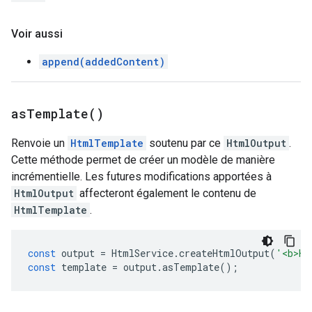
Voir aussi
append(addedContent)
as
Template(
)
Renvoie un
HtmlTemplate
soutenu par ce
HtmlOutput
.
Cette méthode permet de créer un modèle de manière
incrémentielle. Les futures modifications apportées à
HtmlOutput
affecteront également le contenu de
HtmlTemplate
.
const
output
=
HtmlService
.
createHtmlOutput
(
'<b>He
const
template
=
output
.
asTemplate
();