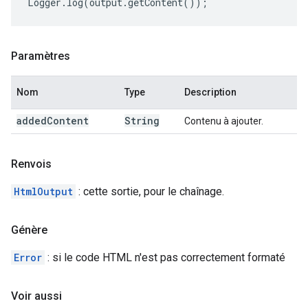
Logger
.
log
(
output
.
getContent
());
Paramètres
Nom
Type
Description
added
Content
String
Contenu à ajouter.
Renvois
HtmlOutput
: cette sortie, pour le chaînage.
Génère
Error
: si le code HTML n'est pas correctement formaté
Voir aussi