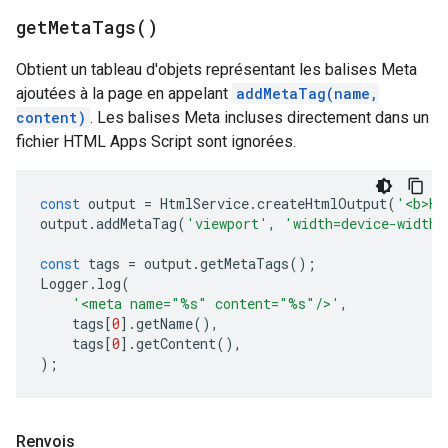
get
Meta
Tags(
)
Obtient un tableau d'objets représentant les balises Meta
ajoutées à la page en appelant
addMetaTag(name,
content)
. Les balises Meta incluses directement dans un
fichier HTML Apps Script sont ignorées.
const
output
=
HtmlService
.
createHtmlOutput
(
'<b>He
output
.
addMetaTag
(
'viewport'
,
'width=device-width,
const
tags
=
output
.
getMetaTags
();
Logger
.
log
(
'<meta name="%s" content="%s"/>'
,
tags
[
0
].
getName
(),
tags
[
0
].
getContent
(),
);
Renvois