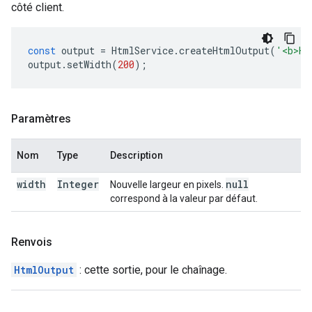
côté client.
const
output
=
HtmlService
.
createHtmlOutput
(
'<b>He
output
.
setWidth
(
200
);
Paramètres
Nom
Type
Description
width
Integer
null
Nouvelle largeur en pixels.
correspond à la valeur par défaut.
Renvois
HtmlOutput
: cette sortie, pour le chaînage.