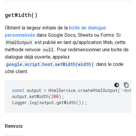
get
Width(
)
Obtient la largeur initiale de la
boîte de dialogue
personnalisée
dans Google Docs, Sheets ou Forms. Si
HtmlOutput
est publié en tant qu'application Web, cette
méthode renvoie
null
. Pour redimensionner une boîte de
dialogue déjà ouverte, appelez
google.script.host.setWidth(width)
dans le code
côté client.
const
output
=
HtmlService
.
createHtmlOutput
(
'<b>He
output
.
setWidth
(
200
);
Logger
.
log
(
output
.
getWidth
());
Renvois