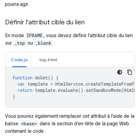
pourra agir.
Définir l'attribut cible du lien
En mode
IFRAME
, vous devez définir l'attribut cible du lien
sur
_top
ou
_blank
:
Code.js
top.html
function
doGet
()
{
var
template
=
HtmlService
.
createTemplateFromFil
return
template
.
evaluate
().
setSandboxMode
(
HtmlSe
}
Vous pouvez également remplacer cet attribut à l'aide de la
balise
<base>
dans la section d'en-tête de la page Web
contenant le code :