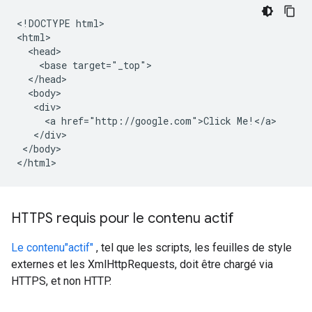
<!DOCTYPE html>

<html>

  <head>

    <base target="_top">

  </head>

  <body>

   <div>

     <a href="http://google.com">Click Me!</a>

   </div>

 </body>

HTTPS requis pour le contenu actif
Le contenu"actif"
, tel que les scripts, les feuilles de style
externes et les XmlHttpRequests, doit être chargé via
HTTPS, et non HTTP.