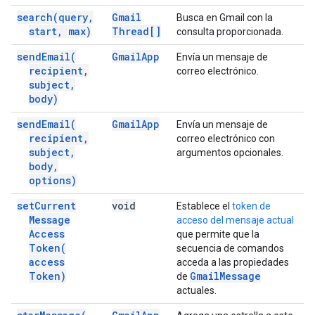
search(
query
,
Gmail
Busca en Gmail con la
start
,
max)
Thread[]
consulta proporcionada.
send
Email(
Gmail
App
Envía un mensaje de
recipient
,
correo electrónico.
subject
,
body)
send
Email(
Gmail
App
Envía un mensaje de
recipient
,
correo electrónico con
subject
,
argumentos opcionales.
body
,
options)
set
Current
void
Establece el
token de
Message
acceso del mensaje actual
Access
que permite que la
Token(
secuencia de comandos
access
acceda a las propiedades
Token)
Gmail
Message
de
actuales.