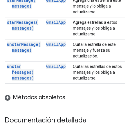
star
Message(
Gmail
App
Agrega una estrella a este
message)
mensaje y lo obliga a
actualizarse.
star
Messages(
Gmail
App
Agrega estrellas a estos
messages)
mensajes y los obliga a
actualizarse.
unstar
Message(
Gmail
App
Quita la estrella de este
message)
mensaje y fuerza su
actualización.
unstar
Gmail
App
Quita las estrellas de estos
Messages(
mensajes y los obliga a
messages)
actualizarse.
Métodos obsoletos
Documentación detallada