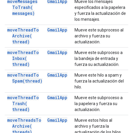
move
Messages
Gmail
App
Mueve los mensajes
To
Trash(
especificados a la papelera
messages)
y fuerza la actualización de
los mensajes.
move
Thread
To
Gmail
App
Mueve este subproceso al
Archive(
archivo y fuerza su
thread)
actualización.
move
Thread
To
Gmail
App
Mueve este subproceso a
Inbox(
la bandeja de entrada y
thread)
fuerza su actualización.
move
Thread
To
Gmail
App
Mueve este hilo a spam y
Spam(
thread)
fuerza la actualización del
hilo.
move
Thread
To
Gmail
App
Mueve este subproceso a
Trash(
la papelera y fuerza su
thread)
actualización.
move
Threads
To
Gmail
App
Mueve estos hilos al
Archive(
archivo y fuerza la
threads)
actualización de los hilos.