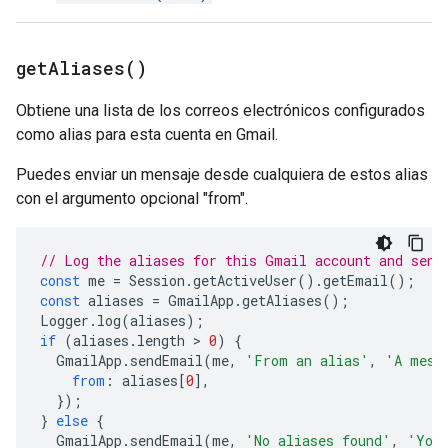
get
Aliases(
)
Obtiene una lista de los correos electrónicos configurados
como alias para esta cuenta en Gmail.
Puedes enviar un mensaje desde cualquiera de estos alias
con el argumento opcional "from".
// Log the aliases for this Gmail account and send
const
me
=
Session
.
getActiveUser
().
getEmail
();
const
aliases
=
GmailApp
.
getAliases
();
Logger
.
log
(
aliases
);
if
(
aliases
.
length
 > 
0
)
{
GmailApp
.
sendEmail
(
me
,
'From an alias'
,
'A mess
from
:
aliases
[
0
],
});
}
else
{
GmailApp
.
sendEmail
(
me
,
'No aliases found'
,
'You 