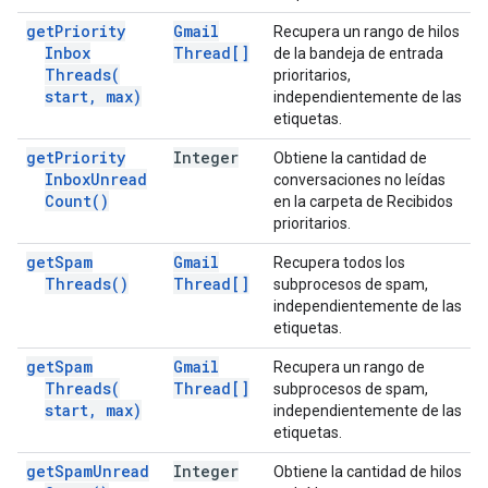
get
Priority
Gmail
Recupera un rango de hilos
Inbox
Thread[]
de la bandeja de entrada
Threads(
prioritarios,
start
,
max)
independientemente de las
etiquetas.
get
Priority
Integer
Obtiene la cantidad de
Inbox
Unread
conversaciones no leídas
Count(
)
en la carpeta de Recibidos
prioritarios.
get
Spam
Gmail
Recupera todos los
Threads(
)
Thread[]
subprocesos de spam,
independientemente de las
etiquetas.
get
Spam
Gmail
Recupera un rango de
Threads(
Thread[]
subprocesos de spam,
start
,
max)
independientemente de las
etiquetas.
get
Spam
Unread
Integer
Obtiene la cantidad de hilos