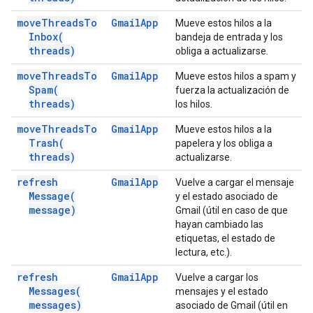
move
Threads
To
Gmail
App
Mueve estos hilos a la
Inbox(
bandeja de entrada y los
threads)
obliga a actualizarse.
move
Threads
To
Gmail
App
Mueve estos hilos a spam y
Spam(
fuerza la actualización de
threads)
los hilos.
move
Threads
To
Gmail
App
Mueve estos hilos a la
Trash(
papelera y los obliga a
threads)
actualizarse.
refresh
Gmail
App
Vuelve a cargar el mensaje
Message(
y el estado asociado de
message)
Gmail (útil en caso de que
hayan cambiado las
etiquetas, el estado de
lectura, etc.).
refresh
Gmail
App
Vuelve a cargar los
Messages(
mensajes y el estado
messages)
asociado de Gmail (útil en