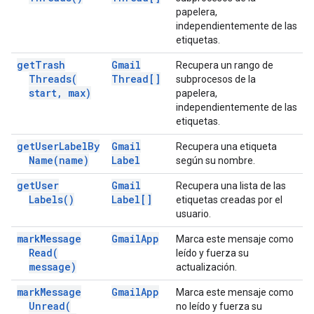
papelera,
independientemente de las
etiquetas.
get
Trash
Gmail
Recupera un rango de
Threads(
Thread[]
subprocesos de la
start
,
max)
papelera,
independientemente de las
etiquetas.
get
User
Label
By
Gmail
Recupera una etiqueta
Name(
name)
Label
según su nombre.
get
User
Gmail
Recupera una lista de las
Labels(
)
Label[]
etiquetas creadas por el
usuario.
mark
Message
Gmail
App
Marca este mensaje como
Read(
leído y fuerza su
message)
actualización.
mark
Message
Gmail
App
Marca este mensaje como
Unread(
no leído y fuerza su