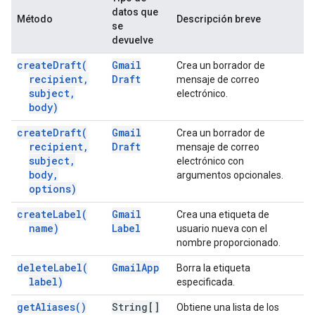
datos que
Método
Descripción breve
se
devuelve
create
Draft(
Gmail
Crea un borrador de
recipient
,
Draft
mensaje de correo
subject
,
electrónico.
body)
create
Draft(
Gmail
Crea un borrador de
recipient
,
Draft
mensaje de correo
subject
,
electrónico con
body
,
argumentos opcionales.
options)
create
Label(
Gmail
Crea una etiqueta de
name)
Label
usuario nueva con el
nombre proporcionado.
delete
Label(
Gmail
App
Borra la etiqueta
label)
especificada.
get
Aliases(
)
String[]
Obtiene una lista de los