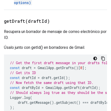
options)
getDraft(
draft
Id)
Recupera un borrador de mensaje de correo electrónico por
ID.
Úsalo junto con getId() en borradores de Gmail.
// Get the first draft message in your drafts fold
const
draft
=
GmailApp
.
getDrafts
()[
0
];
// Get its ID
const
draftId
=
draft
.
getId
();
// Now fetch the same draft using that ID.
const
draftById
=
GmailApp
.
getDraft
(
draftId
);
// Should always log true as they should be the sa
Logger
.
log
(
draft
.
getMessage
().
getSubject
()
===
draftById
.
);