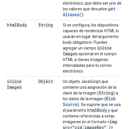
electrónico, que debe ser uno de
get
los valores que devuelve
Aliases(
)
html
Body
String
Si se configura, los dispositivos
capaces de renderizar HTML lo
usarán en lugar del argumento
body obligatorio. Puedes
inline
agregar un campo
Images
opcional en el cuerpo
HTML si tienes imágenes
intercaladas para tu correo
electrónico.
inline
Object
Un objeto JavaScript que
Images
contiene una asignación de la
String
clave de la imagen (
) a
Blob
los datos de la imagen (
Source
). Se supone que se usa
html
Body
el parámetro
y que
contiene referencias a estas
<img
imágenes en el formato
src="cid:image
Key"
/
>