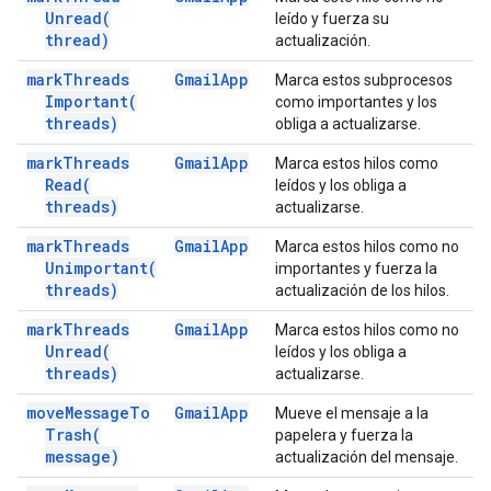
Unread(
leído y fuerza su
thread)
actualización.
mark
Threads
Gmail
App
Marca estos subprocesos
Important(
como importantes y los
threads)
obliga a actualizarse.
mark
Threads
Gmail
App
Marca estos hilos como
Read(
leídos y los obliga a
threads)
actualizarse.
mark
Threads
Gmail
App
Marca estos hilos como no
Unimportant(
importantes y fuerza la
threads)
actualización de los hilos.
mark
Threads
Gmail
App
Marca estos hilos como no
Unread(
leídos y los obliga a
threads)
actualizarse.
move
Message
To
Gmail
App
Mueve el mensaje a la
Trash(
papelera y fuerza la
message)
actualización del mensaje.