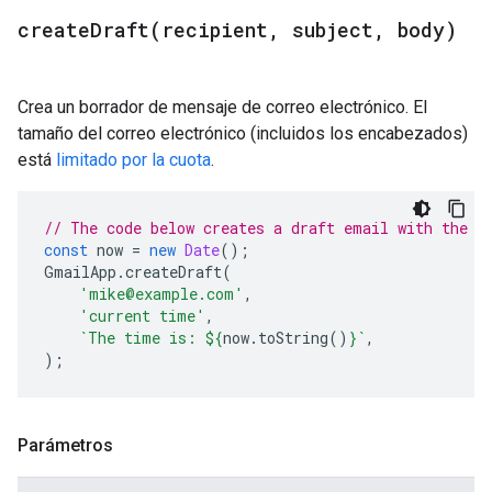
createDraft(
recipient
,
subject
,
body)
Crea un borrador de mensaje de correo electrónico. El
tamaño del correo electrónico (incluidos los encabezados)
está
limitado por la cuota
.
// The code below creates a draft email with the c
const
now
=
new
Date
();
GmailApp
.
createDraft
(
'mike@example.com'
,
'current time'
,
`The time is: 
${
now
.
toString
()
}
`
,
);
Parámetros