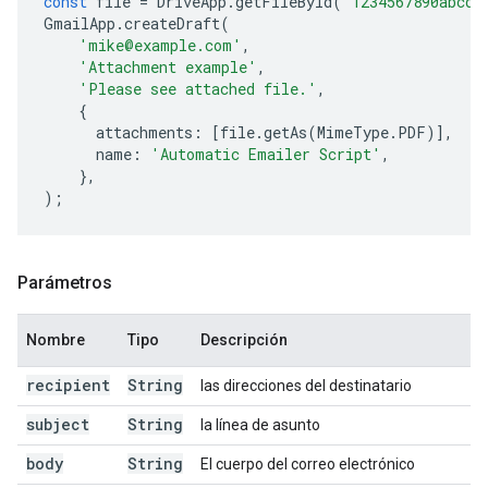
const
file
=
DriveApp
.
getFileById
(
'1234567890abcde
GmailApp
.
createDraft
(
'mike@example.com'
,
'Attachment example'
,
'Please see attached file.'
,
{
attachments
:
[
file
.
getAs
(
MimeType
.
PDF
)],
name
:
'Automatic Emailer Script'
,
},
);
Parámetros
Nombre
Tipo
Descripción
recipient
String
las direcciones del destinatario
subject
String
la línea de asunto
body
String
El cuerpo del correo electrónico