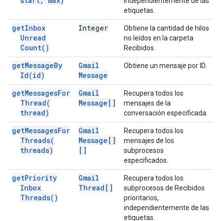
start
,
max)
independientemente de las
etiquetas.
get
Inbox
Integer
Obtiene la cantidad de hilos
Unread
no leídos en la carpeta
Count(
)
Recibidos.
get
Message
By
Gmail
Obtiene un mensaje por ID.
Id(
id)
Message
get
Messages
For
Gmail
Recupera todos los
Thread(
Message[]
mensajes de la
thread)
conversación especificada.
get
Messages
For
Gmail
Recupera todos los
Threads(
Message[]
mensajes de los
threads)
[]
subprocesos
especificados.
get
Priority
Gmail
Recupera todos los
Inbox
Thread[]
subprocesos de Recibidos
Threads(
)
prioritarios,
independientemente de las
etiquetas.