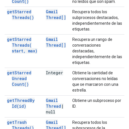
Count(
)
no leídos que son spam.
get
Starred
Gmail
Recupera todos los
Threads(
)
Thread[]
subprocesos destacados,
independientemente de las
etiquetas.
get
Starred
Gmail
Recupera un rango de
Threads(
Thread[]
conversaciones
start
,
max)
destacadas,
independientemente de las
etiquetas.
get
Starred
Integer
Obtiene la cantidad de
Unread
conversaciones no leídas
Count(
)
que se marcaron con una
estrella.
get
Thread
By
Gmail
Obtiene un subproceso por
Id(
id)
Thread
|
ID.
null
get
Trash
Gmail
Recupera todos los
Threads(
)
Thread[]
subprocesos de la