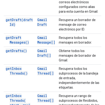
correos electrónicos
configurados como alias
para esta cuenta en Gmail.
get
Draft(
draft
Gmail
Recupera un borrador de
Id)
Draft
mensaje de correo
electrónico por ID.
get
Draft
Gmail
Recupera todos los
Messages(
)
Message[]
mensajes en borrador.
get
Drafts(
)
Gmail
Obtiene todos los
Draft[]
mensajes de borrador de
Gmail.
get
Inbox
Gmail
Recupera todos los
Threads(
)
Thread[]
subprocesos de la bandeja
de entrada,
independientemente de las
etiquetas.
get
Inbox
Gmail
Recupera un rango de
Threads(
Thread[]
subprocesos de Recibidos,