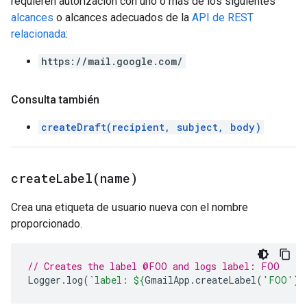
requieren autorización con uno o más de los siguientes
alcances
o alcances adecuados de la
API de REST
relacionada
:
https://mail.google.com/
Consulta también
createDraft(recipient, subject, body)
createLabel(
name)
Crea una etiqueta de usuario nueva con el nombre
proporcionado.
// Creates the label @FOO and logs label: FOO
Logger
.
log
(
`label: 
${
GmailApp
.
createLabel
(
'FOO'
)
}