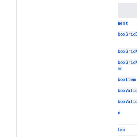
인터페이스
이름
항목
Alignment
열거형
정렬
Checkbox
Grid
대상 유형
의견 유형
Checkbox
Grid
항목 유형
페이지 탐색 유형
Checkbox
Grid
Builder
Rating
Icon
Type
Gmail
Checkbox
Item
스프레드시트
Checkbox
Vali
프레젠테이션
작업공간
Checkbox
Vali
더보기
.
.
.
Choice
다른 Google 서비스
Google Analytics
Date
Item
Google Maps