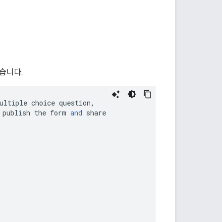
있습니다.
ultiple
choice
question
,
publish
the
form
and
share