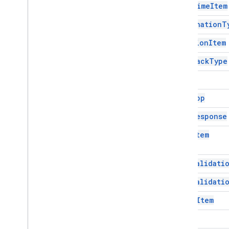
Date
Time
Item
Google Translate
Vertex AI
Destination
T
You
Tube
Duration
Item
더보기
.
.
.
Feedback
Type
유틸리티 서비스
Form
API 데이터베이스 연결
데이터 사용성 및 최적화
Form
App
HTML 콘텐츠
Form
Response
스크립트 실행 및 정보
Grid
Item
프로젝트 리소스 스크립트
자동화 트리거 및 이벤트
Grid
Validati
매니페스트
할당량 및 한도
Grid
Validati
Image
Item
Google Workspace 부가기능
서비스
Item
매니페스트