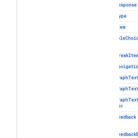
Item
Response
부가기능 API
Item
Type
Apps Script API
List
Item
v1
클라이언트 라이브러리
Multiple
Choi
Page
Break
Ite
Page
Navigati
Paragraph
Tex
Paragraph
Tex
Paragraph
Tex
Builder
Quiz
Feedback
Quiz
Feedback