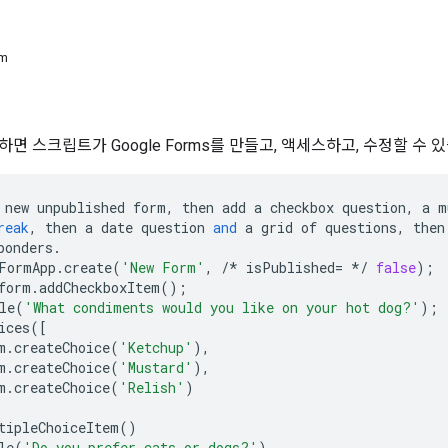
em
면 스크립트가 Google Forms를 만들고, 액세스하고, 수정할 수 
new
unpublished
form
,
then
add
a
checkbox
question
,
a
m
reak
,
then
a
date
question
and
a
grid
of
questions
,
then
ponders
.
FormApp
.
create
(
'New Form'
,
/*
isPublished
=
*/
false
);
form
.
addCheckboxItem
();
le
(
'What condiments would you like on your hot dog?'
);
ices
([
m
.
createChoice
(
'Ketchup'
),
m
.
createChoice
(
'Mustard'
),
m
.
createChoice
(
'Relish'
)
tipleChoiceItem
()
le
(
'Do you prefer cats or dogs?'
)