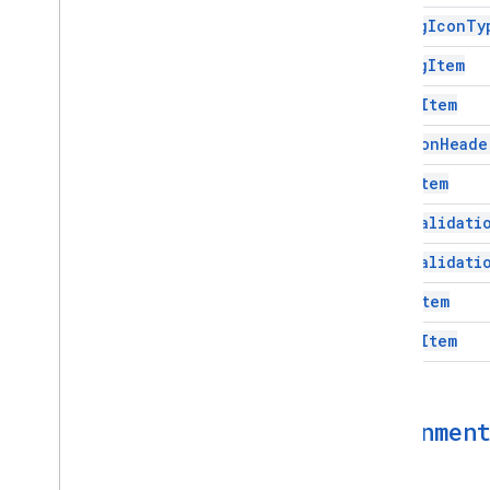
Rating
Icon
Ty
Rating
Item
Scale
Item
Section
Heade
Text
Item
Text
Validati
Text
Validati
Time
Item
Video
Item
Alignmen