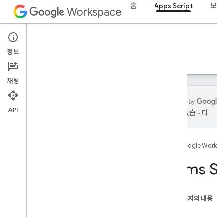
홈
Apps Script
모
Workspace
Apps Script
정보
개요
가이드
참조
샘플
지원
채팅
API
있을 수 있습니다.
개요
홈
Google Wor
Google Workspace 서비스
관리 콘솔
Forms S
Calendar
채팅
문서
이 페이지의 내용
Drive
클래스