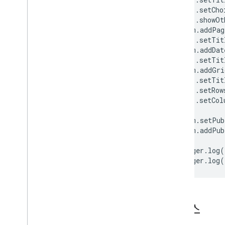
.
setCho
이미지 항목
.
showOt
상품 응답
form
.
addPag
List
Item
.
setTit
객관식 항목
form
.
addDat
.
setTit
페이지 나누기 항목
form
.
addGri
단락 텍스트 항목
.
setTit
단락 텍스트 유효성 검사
.
setRow
Paragraph
Text
Validation
Builder
.
setCol
퀴즈 의견
form
.
setPub
퀴즈 의견 작성 도구
form
.
addPub
Rating
Item
배율
Logger
.
log
(
섹션 헤더 항목
Logger
.
log
(
텍스트 항목
텍스트 검증
텍스트 유효성 검사 빌더
시간 항목
클래스
동영상 항목