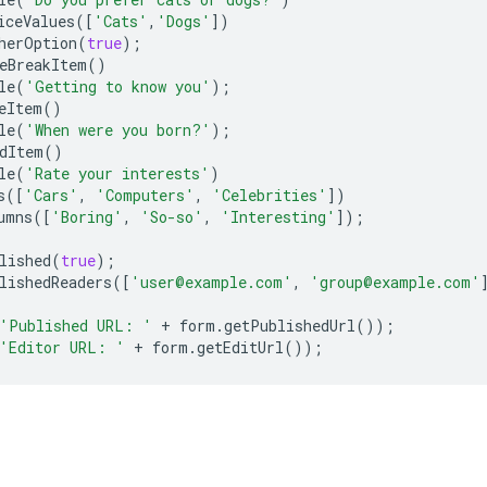
iceValues
([
'Cats'
,
'Dogs'
])
herOption
(
true
);
eBreakItem
()
le
(
'Getting to know you'
);
eItem
()
le
(
'When were you born?'
);
dItem
()
le
(
'Rate your interests'
)
s
([
'Cars'
,
'Computers'
,
'Celebrities'
])
umns
([
'Boring'
,
'So-so'
,
'Interesting'
]);
lished
(
true
);
lishedReaders
([
'user@example.com'
,
'group@example.com'
'Published URL: '
+
form
.
getPublishedUrl
());
'Editor URL: '
+
form
.
getEditUrl
());