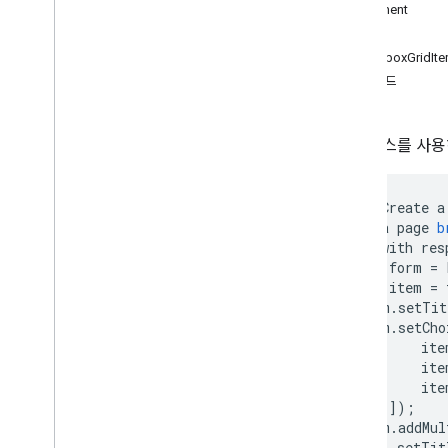
설문지
Alignment
개요
속성
양식 앱
CheckboxGridIt
메서드
클래스
체크박스 그리드 항목
Checkbox
Grid
Validation
이 서비스를 사용하
Checkbox
Grid
Validation
Builder
체크박스 항목
//
Create
a
체크박스 유효성 검사
//
a
page
b
체크박스 유효성 검사 도구
//
with
res
Choice
var
form
=
날짜 항목
var
item
=
날짜
/
시간 항목
item
.
setTit
item
.
setCho
지속 시간 항목
ite
양식
ite
양식 응답
ite
그리드 항목
]);
그리드 검증
form
.
addMul
.
setTit
Grid
Validation
Builder