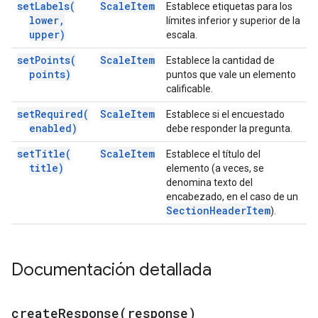
set
Labels(
Scale
Item
Establece etiquetas para los
lower
,
límites inferior y superior de la
upper)
escala.
set
Points(
Scale
Item
Establece la cantidad de
points)
puntos que vale un elemento
calificable.
set
Required(
Scale
Item
Establece si el encuestado
enabled)
debe responder la pregunta.
set
Title(
Scale
Item
Establece el título del
title)
elemento (a veces, se
denomina texto del
encabezado, en el caso de un
Section
Header
Item
).
Documentación detallada
createResponse(
response)