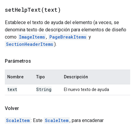
setHelpText(
text)
Establece el texto de ayuda del elemento (a veces, se
denomina texto de descripción para elementos de diseño
como
ImageItems
,
PageBreakItems
y
SectionHeaderItems
).
Parámetros
Nombre
Tipo
Descripción
text
String
El nuevo texto de ayuda
Volver
ScaleItem
: Este
ScaleItem
, para encadenar