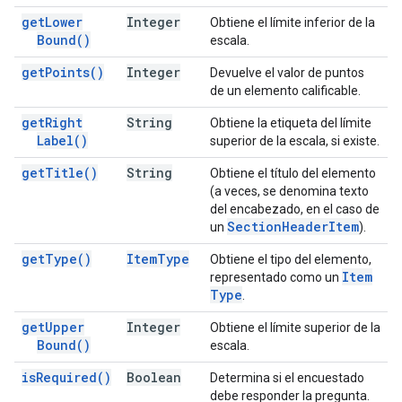
get
Lower
Integer
Obtiene el límite inferior de la
Bound(
)
escala.
get
Points(
)
Integer
Devuelve el valor de puntos
de un elemento calificable.
get
Right
String
Obtiene la etiqueta del límite
Label(
)
superior de la escala, si existe.
get
Title(
)
String
Obtiene el título del elemento
(a veces, se denomina texto
del encabezado, en el caso de
Section
Header
Item
un
).
get
Type(
)
Item
Type
Obtiene el tipo del elemento,
Item
representado como un
Type
.
get
Upper
Integer
Obtiene el límite superior de la
Bound(
)
escala.
is
Required(
)
Boolean
Determina si el encuestado
debe responder la pregunta.