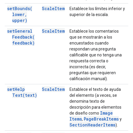
set
Bounds(
Scale
Item
Establece los límites inferior y
lower
,
superior de la escala.
upper)
set
General
Scale
Item
Establece los comentarios
Feedback(
que se mostrarán a los
feedback)
encuestados cuando
respondan una pregunta
calificable que no tenga una
respuesta correcta o
incorrecta (es decir,
preguntas que requieren
calificación manual).
set
Help
Scale
Item
Establece el texto de ayuda
Text(
text)
del elemento (a veces, se
denomina texto de
descripción para elementos
Image
de diseño como
Items
Page
Break
Items
,
y
Section
Header
Items
).