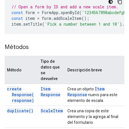
// Open a form by ID and add a new scale item.
const
form
=
FormApp
.
openById
(
'1234567890abcdefghi
const
item
=
form
.
addScaleItem
();
item
.
setTitle
(
'Pick a number between 1 and 10'
).
se
Métodos
Tipo de
datos que
Método
Descripción breve
se
devuelve
create
Item
Item
Crea un objeto
Response(
Response
Response
nuevo para este
response)
elemento de escala.
duplicate(
)
Scale
Item
Crea una copia de este
elemento y la agrega al final
del formulario.