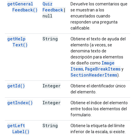
get
General
Quiz
Devuelve los comentarios que
Feedback(
)
Feedback
|
se muestran a los
null
encuestados cuando
responden una pregunta
calificable.
get
Help
String
Obtiene el texto de ayuda del
Text(
)
elemento (a veces, se
denomina texto de
descripción para elementos
Image
de diseño como
Items
Page
Break
Items
,
y
Section
Header
Items
).
get
Id(
)
Integer
Obtiene el identificador único
del elemento.
get
Index(
)
Integer
Obtiene el índice del elemento
entre todos los elementos del
formulario.
get
Left
String
Obtiene la etiqueta del límite
Label(
)
inferior de la escala, si existe.