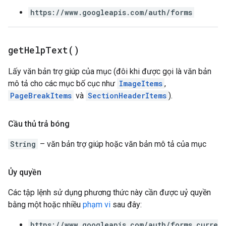
https://www.googleapis.com/auth/forms
get
Help
Text(
)
Lấy văn bản trợ giúp của mục (đôi khi được gọi là văn bản
mô tả cho các mục bố cục như
ImageItems
,
PageBreakItems
và
SectionHeaderItems
).
Cầu thủ trả bóng
String
– văn bản trợ giúp hoặc văn bản mô tả của mục
Ủy quyền
Các tập lệnh sử dụng phương thức này cần được uỷ quyền
bằng một hoặc nhiều
phạm vi
sau đây:
https://www.googleapis.com/auth/forms.curre