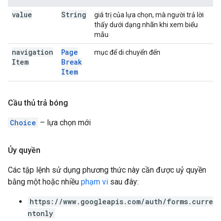
value
String
giá trị của lựa chọn, mà người trả lời
thấy dưới dạng nhãn khi xem biểu
mẫu
navigation
Page
mục để di chuyển đến
Item
Break
Item
Cầu thủ trả bóng
Choice
– lựa chọn mới
Ủy quyền
Các tập lệnh sử dụng phương thức này cần được uỷ quyền
bằng một hoặc nhiều
phạm vi
sau đây:
https://www.googleapis.com/auth/forms.curre
ntonly