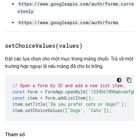
https://www.googleapis.com/auth/forms.curre
ntonly
https://www.googleapis.com/auth/forms
setChoiceValues(
values)
Đặt các lựa chọn cho một mục trong mảng chuỗi. Trả về một
trường hợp ngoại lệ nếu mảng đã cho bị trống.
// Open a form by ID and add a new list item.
const
form
=
FormApp
.
openById
(
'1234567890abcdefghi
const
item
=
form
.
addListItem
();
item
.
setTitle
(
'Do you prefer cats or dogs?'
);
item
.
setChoiceValues
([
'Dogs'
,
'Cats'
]);
Tham số