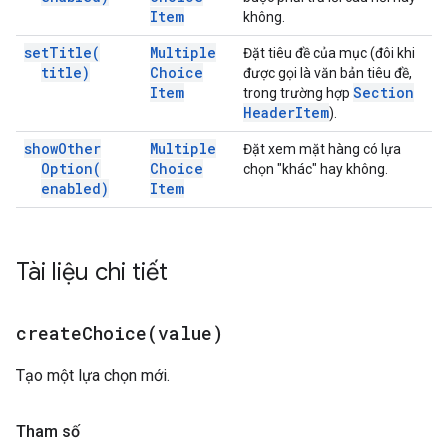
Item
không.
set
Title(
Multiple
Đặt tiêu đề của mục (đôi khi
title)
Choice
được gọi là văn bản tiêu đề,
Item
Section
trong trường hợp
Header
Item
).
show
Other
Multiple
Đặt xem mặt hàng có lựa
Option(
Choice
chọn "khác" hay không.
enabled)
Item
Tài liệu chi tiết
createChoice(
value)
Tạo một lựa chọn mới.
Tham số