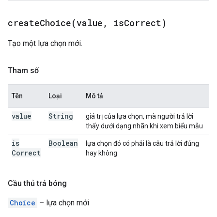
createChoice(
value
,
is
Correct)
Tạo một lựa chọn mới.
Tham số
Tên
Loại
Mô tả
value
String
giá trị của lựa chọn, mà người trả lời
thấy dưới dạng nhãn khi xem biểu mẫu
is
Boolean
lựa chọn đó có phải là câu trả lời đúng
Correct
hay không
Cầu thủ trả bóng
Choice
– lựa chọn mới