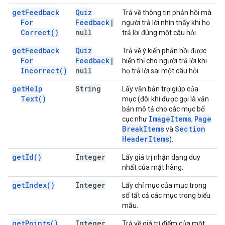
get
Feedback
Quiz
Trả về thông tin phản hồi mà
For
Feedback
|
người trả lời nhìn thấy khi họ
Correct(
)
null
trả lời đúng một câu hỏi.
get
Feedback
Quiz
Trả về ý kiến phản hồi được
For
Feedback
|
hiển thị cho người trả lời khi
Incorrect(
)
null
họ trả lời sai một câu hỏi.
get
Help
String
Lấy văn bản trợ giúp của
Text(
)
mục (đôi khi được gọi là văn
bản mô tả cho các mục bố
Image
Items
Page
cục như
,
Break
Items
Section
và
Header
Items
).
get
Id(
)
Integer
Lấy giá trị nhận dạng duy
nhất của mặt hàng.
get
Index(
)
Integer
Lấy chỉ mục của mục trong
số tất cả các mục trong biểu
mẫu.
get
Points(
)
Integer
Trả về giá trị điểm của một