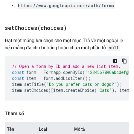
https://www.googleapis.com/auth/forms
setChoices(
choices)
Đặt một mảng lựa chọn cho một mục. Trả về một ngoại lệ
nếu mảng đã cho bị trống hoặc chứa một phần tử
null
.
// Open a form by ID and add a new list item.
const
form
=
FormApp
.
openById
(
'1234567890abcdefghi
const
item
=
form
.
addListItem
();
item
.
setTitle
(
'Do you prefer cats or dogs?'
);
item
.
setChoices
([
item
.
createChoice
(
'Cats'
),
item
.
c
Tham số
Tên
Loại
Mô tả