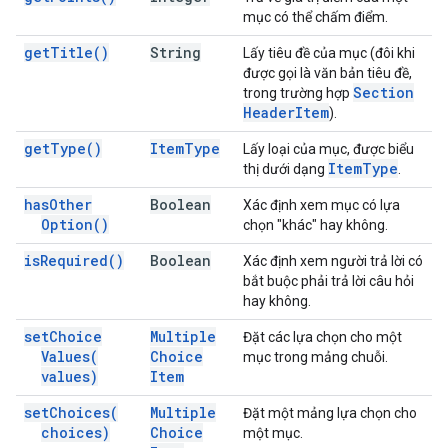
mục có thể chấm điểm.
get
Title(
)
String
Lấy tiêu đề của mục (đôi khi
được gọi là văn bản tiêu đề,
Section
trong trường hợp
Header
Item
).
get
Type(
)
Item
Type
Lấy loại của mục, được biểu
Item
Type
thị dưới dạng
.
has
Other
Boolean
Xác định xem mục có lựa
Option(
)
chọn "khác" hay không.
is
Required(
)
Boolean
Xác định xem người trả lời có
bắt buộc phải trả lời câu hỏi
hay không.
set
Choice
Multiple
Đặt các lựa chọn cho một
Values(
Choice
mục trong mảng chuỗi.
values)
Item
set
Choices(
Multiple
Đặt một mảng lựa chọn cho
choices)
Choice
một mục.