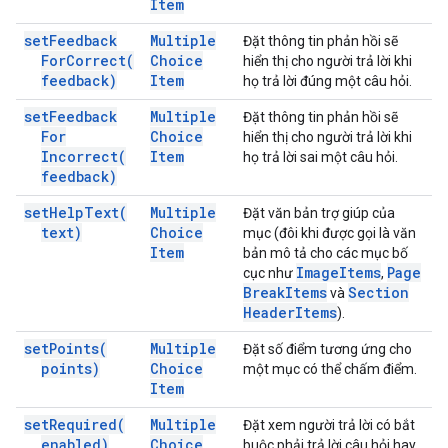
Item
set
Feedback
Multiple
Đặt thông tin phản hồi sẽ
For
Correct(
Choice
hiển thị cho người trả lời khi
feedback)
Item
họ trả lời đúng một câu hỏi.
set
Feedback
Multiple
Đặt thông tin phản hồi sẽ
For
Choice
hiển thị cho người trả lời khi
Incorrect(
Item
họ trả lời sai một câu hỏi.
feedback)
set
Help
Text(
Multiple
Đặt văn bản trợ giúp của
text)
Choice
mục (đôi khi được gọi là văn
Item
bản mô tả cho các mục bố
Image
Items
Page
cục như
,
Break
Items
Section
và
Header
Items
).
set
Points(
Multiple
Đặt số điểm tương ứng cho
points)
Choice
một mục có thể chấm điểm.
Item
set
Required(
Multiple
Đặt xem người trả lời có bắt
enabled)
Choice
buộc phải trả lời câu hỏi hay