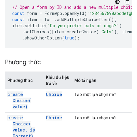
// Open a form by ID and add a new multiple choice
const
form
=
FormApp
.
openById
(
'1234567890abcdefghi
const
item
=
form
.
addMultipleChoiceItem
();
item
.
setTitle
(
'Do you prefer cats or dogs?'
)
.
setChoices
([
item
.
createChoice
(
'Cats'
),
item
.
c
.
showOtherOption
(
true
);
Phương thức
Kiểu dữ liệu
Phương thức
Mô tả ngắn
trả về
create
Choice
Tạo một lựa chọn mới.
Choice(
value)
create
Choice
Tạo một lựa chọn mới.
Choice(
value
,
is
Correct)