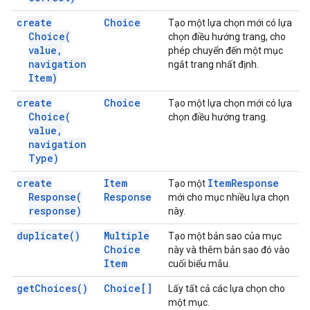
create
Choice
Tạo một lựa chọn mới có lựa
Choice(
chọn điều hướng trang, cho
value
,
phép chuyển đến một mục
navigation
ngắt trang nhất định.
Item)
create
Choice
Tạo một lựa chọn mới có lựa
Choice(
chọn điều hướng trang.
value
,
navigation
Type)
create
Item
Item
Response
Tạo một
Response(
Response
mới cho mục nhiều lựa chọn
response)
này.
duplicate(
)
Multiple
Tạo một bản sao của mục
Choice
này và thêm bản sao đó vào
Item
cuối biểu mẫu.
get
Choices(
)
Choice[]
Lấy tất cả các lựa chọn cho
một mục.