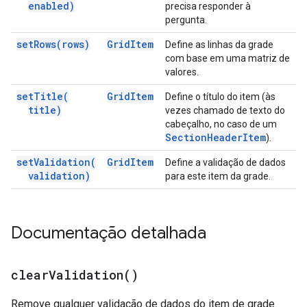
enabled)
precisa responder à
pergunta.
set
Rows(
rows)
Grid
Item
Define as linhas da grade
com base em uma matriz de
valores.
set
Title(
Grid
Item
Define o título do item (às
title)
vezes chamado de texto do
cabeçalho, no caso de um
Section
Header
Item
).
set
Validation(
Grid
Item
Define a validação de dados
validation)
para este item da grade.
Documentação detalhada
clear
Validation(
)
Remove qualquer validação de dados do item de grade.