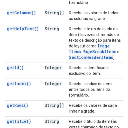
formulário.
get
Columns(
)
String[]
Recebe os valores de todas
as colunas na grade.
get
Help
Text(
)
String
Recebe o texto de ajuda do
item (às vezes chamado de
texto de descrição para itens
Image
de layout como
Items
Page
Break
Items
,
e
Section
Header
Items
).
get
Id(
)
Integer
Recebe o identificador
exclusivo do item.
get
Index(
)
Integer
Recebe o índice do item
entre todos os itens do
formulário.
get
Rows(
)
String[]
Recebe os valores de cada
linha na grade.
get
Title(
)
String
Recebe o título do item (às
vezes chamado de texto do