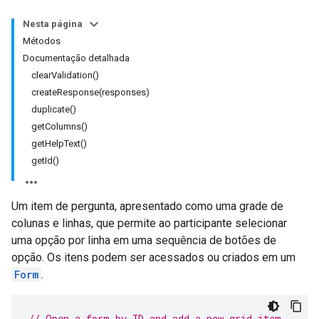
Nesta página
Métodos
Documentação detalhada
clearValidation()
createResponse(responses)
duplicate()
getColumns()
getHelpText()
getId()
Um item de pergunta, apresentado como uma grade de
colunas e linhas, que permite ao participante selecionar
uma opção por linha em uma sequência de botões de
opção. Os itens podem ser acessados ou criados em um
Form
.
// Open a form by ID and add a new grid item.