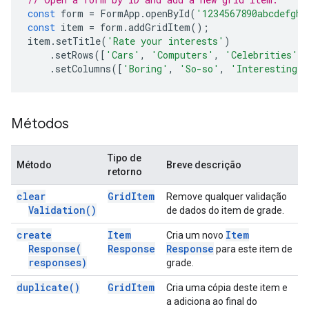
const
form
=
FormApp
.
openById
(
'1234567890abcdefghi
const
item
=
form
.
addGridItem
();
item
.
setTitle
(
'Rate your interests'
)
.
setRows
([
'Cars'
,
'Computers'
,
'Celebrities'
]
.
setColumns
([
'Boring'
,
'So-so'
,
'Interesting'
Métodos
Tipo de
Método
Breve descrição
retorno
clear
Grid
Item
Remove qualquer validação
Validation(
)
de dados do item de grade.
create
Item
Item
Cria um novo
Response(
Response
Response
para este item de
responses)
grade.
duplicate(
)
Grid
Item
Cria uma cópia deste item e
a adiciona ao final do