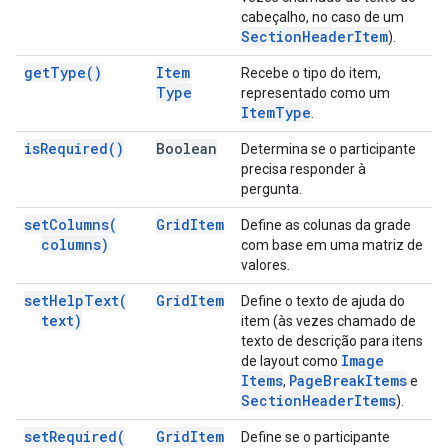
cabeçalho, no caso de um
Section
Header
Item
).
get
Type(
)
Item
Recebe o tipo do item,
Type
representado como um
Item
Type
.
is
Required(
)
Boolean
Determina se o participante
precisa responder à
pergunta.
set
Columns(
Grid
Item
Define as colunas da grade
columns)
com base em uma matriz de
valores.
set
Help
Text(
Grid
Item
Define o texto de ajuda do
text)
item (às vezes chamado de
texto de descrição para itens
Image
de layout como
Items
Page
Break
Items
,
e
Section
Header
Items
).
set
Required(
Grid
Item
Define se o participante