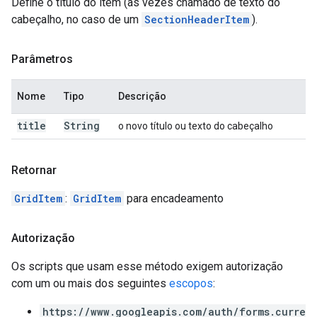
Define o título do item (às vezes chamado de texto do
cabeçalho, no caso de um
SectionHeaderItem
).
Parâmetros
Nome
Tipo
Descrição
title
String
o novo título ou texto do cabeçalho
Retornar
GridItem
:
GridItem
para encadeamento
Autorização
Os scripts que usam esse método exigem autorização
com um ou mais dos seguintes
escopos
:
https://www.googleapis.com/auth/forms.curre