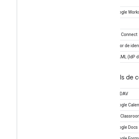
API Google Works
OAuth
OpenID Connect
Provedor de iden
App SAML (IdP d
APIs de 
API CalDAV
API Google Cale
Google Classroo
API Google Docs
API Google Form