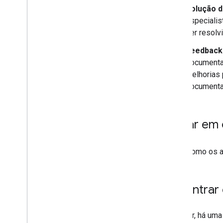
Solução d
especialis
ser resol
Feedback
documenta
melhorias
documenta
Entrar em
Saiba como os 
Encontrar
A seguir, há um