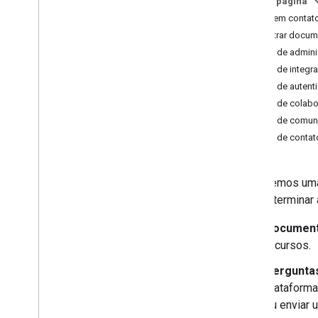
Nesta página
Entrar em conta
Encontrar docum
APIs de admini
APIs de integr
APIs de autent
APIs de colab
APIs de comun
APIs de contato
Oferecemos uma 
para determinar 
Documen
recursos.
Pergunta
plataforma
ou enviar 