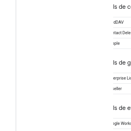
APIs de c
API CardDAV
API Contact Dele
API People
APIs de g
API Enterprise 
API Reseller
APIs de 
API Google Work