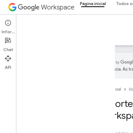
Página inicial
Todos o
Workspace
Página inicial
Informações
Visão geral
Explorador
Guias
Suporte
Chat
API
preferência. As t
Como receber ajuda
Recursos para desenvolvedores
Página inicial
G
Termos de Serviço
Dados do usuário e política para
Suporte
desenvolvedores
Worksp
Stack Overflow