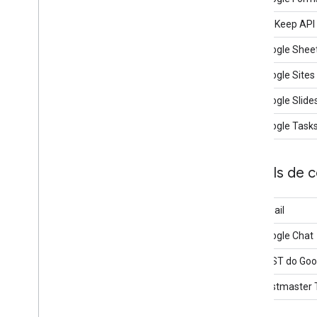
Google Keep API
API Google Shee
API Google Sites 
API Google Slide
API Google Task
APIs de 
API Gmail
API Google Chat
API REST do Goo
API Postmaster 