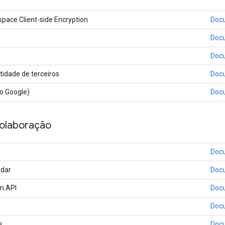
pace Client-side Encryption
Doc
Doc
Doc
tidade de terceiros
Doc
o Google)
Doc
colaboração
Doc
ndar
Doc
m API
Doc
Doc
s
Doc