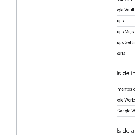
API Google Vault
API Groups
API Groups Migra
API Groups Setti
API Reports
APIs de i
Complementos d
API Google Work
SDK do Google W
APIs de 