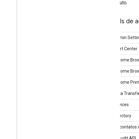
ao produto.
APIs de 
API Admin Setti
API Alert Center
API Chrome Bro
API Chrome Brow
API Chrome Pri
API Data Transfe
API Devices
API Directory
API de contatos
Email Audit API