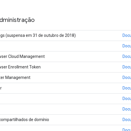
administração
ngs (suspensa em 31 de outubro de 2018)
Doc
Doc
wser Cloud Management
Doc
ser Enrollment Token
Doc
nter Management
Doc
r
Doc
Doc
Doc
 compartilhados de domínio
Doc
Doc